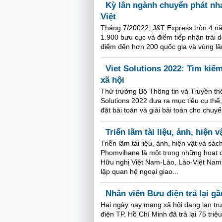
Kỳ lân ngành chuyển phát nh
Việt
Tháng 7/20022, J&T Express tròn 4 năm
1.900 bưu cục và điểm tiếp nhận trải d
điểm đến hơn 200 quốc gia và vùng lã
Viet Solutions 2022: Tìm kiếm
xã hội
Thứ trưởng Bộ Thông tin và Truyền th
Solutions 2022 đưa ra mục tiêu cụ thể,
đặt bài toán và giải bài toán cho ch
Triển lãm tài liệu, ảnh, hiện
Triễn lãm tài liệu, ảnh, hiện vật và s
Phomvihane là một trong những hoạt 
Hữu nghị Việt Nam-Lào, Lào-Việt Nam 
lập quan hệ ngoại giao...
Nhân viên Bưu điện trả lại g
Hai ngày nay mạng xã hội đang lan tru
điện TP. Hồ Chí Minh đã trả lại 75 t