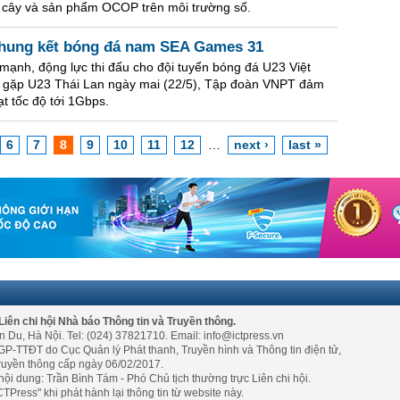
rái cây và sản phẩm OCOP trên môi trường số.
Chung kết bóng đá nam SEA Games 31
ạnh, động lực thi đấu cho đội tuyển bóng đá U23 Việt
 gặp U23 Thái Lan ngày mai (22/5), Tập đoàn VNPT đảm
t tốc độ tới 1Gbps.
6
7
8
9
10
11
12
…
next ›
last »
Liên chi hội Nhà báo Thông tin và Truyền thông.
n Du, Hà Nội. Tel: (024) 37821710. Email: info@ictpress.vn
GP-TTĐT do Cục Quản lý Phát thanh, Truyền hình và Thông tin điện tử,
ruyền thông cấp ngày 06/02/2017.
nội dung: Trần Bình Tám - Phó Chủ tịch thường trực Liên chi hội.
TPress" khi phát hành lại thông tin từ website này.