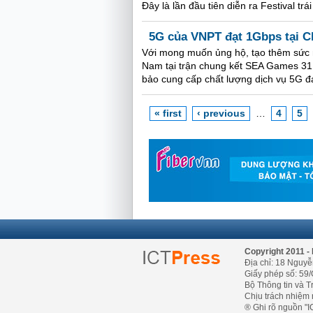
Đây là lần đầu tiên diễn ra Festival t
5G của VNPT đạt 1Gbps tại 
Với mong muốn ủng hộ, tạo thêm sức m
Nam tại trận chung kết SEA Games 31
bảo cung cấp chất lượng dịch vụ 5G đạ
« first
‹ previous
…
4
5
Copyright 2011 - 
Địa chỉ: 18 Nguyễ
Giấy phép số: 59/
Bộ Thông tin và T
Chịu trách nhiệm 
® Ghi rõ nguồn "IC