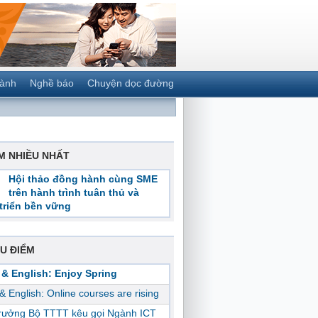
gành
Nghề báo
Chuyện dọc đường
M NHIỀU NHẤT
Hội thảo đồng hành cùng SME
trên hành trình tuân thủ và
triển bền vững
U ĐIỂM
 & English: Enjoy Spring
 & English: Online courses are rising
trưởng Bộ TTTT kêu gọi Ngành ICT