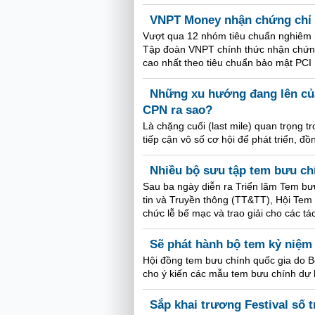
VNPT Money nhận chứng chỉ 
Vượt qua 12 nhóm tiêu chuẩn nghiêm n
Tập đoàn VNPT chính thức nhận chứng 
cao nhất theo tiêu chuẩn bảo mật PC
Những xu hướng đang lên của
CPN ra sao?
Là chặng cuối (last mile) quan trọng
tiếp cận vô số cơ hội để phát triển, đ
Nhiều bộ sưu tập tem bưu chí
Sau ba ngày diễn ra Triển lãm Tem bư
tin và Truyền thông (TT&TT), Hội Tem
chức lễ bế mạc và trao giải cho các tác 
Sẽ phát hành bộ tem kỷ niệm
Hội đồng tem bưu chính quốc gia do B
cho ý kiến các mẫu tem bưu chính dự 
Sắp khai trương Festival số 