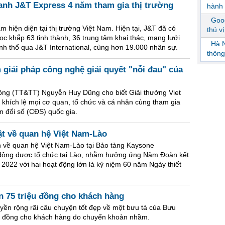
anh J&T Express 4 năm tham gia thị trường
hành 
Goog
 hiện diện tại thị trường Việt Nam. Hiện tại, J&T đã có
thú v
ọc khắp 63 tỉnh thành, 36 trung tâm khai thác, mạng lưới
Hà N
nh thổ qua J&T International, cùng hơn 19.000 nhân sự.
thông
 giải pháp công nghệ giải quyết "nỗi đau" của
ông (TT&TT) Nguyễn Huy Dũng cho biết Giải thưởng Viet
 khích lệ mọi cơ quan, tổ chức và cá nhân cùng tham gia
uyển đổi số (CĐS) quốc gia.
 vật về quan hệ Việt Nam-Lào
ách về quan hệ Việt Nam-Lào tại Bảo tàng Kaysone
động được tổ chức tại Lào, nhằm hưởng ứng Năm Đoàn kết
2022 với hai hoạt động lớn là kỷ niệm 60 năm Ngày thiết
ần 75 triệu đồng cho khách hàng
yền rộng rãi câu chuyện tốt đẹp về một bưu tá của Bưu
riệu đồng cho khách hàng do chuyển khoản nhầm.