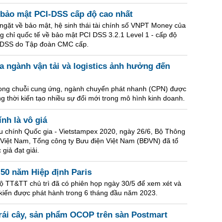
bảo mật PCI-DSS cấp độ cao nhất
gặt về bảo mật, hệ sinh thái tài chính số VNPT Money của
chỉ quốc tế về bảo mật PCI DSS 3.2.1 Level 1 - cấp độ
I DSS do Tập đoàn CMC cấp.
 ngành vận tải và logistics ảnh hưởng đến
 trong chuỗi cung ứng, ngành chuyển phát nhanh (CPN) được
ồng thời kiến tạo nhiều sự đổi mới trong mô hình kinh doanh.
nh là vô giá
u chính Quốc gia - Vietstampex 2020, ngày 26/6, Bộ Thông
 Việt Nam, Tổng công ty Bưu điện Việt Nam (BĐVN) đã tổ
giả đạt giải.
 50 năm Hiệp định Paris
ộ TT&TT chủ trì đã có phiên họp ngày 30/5 để xem xét và
kiến được phát hành trong 6 tháng đầu năm 2023.
trái cây, sản phẩm OCOP trên sàn Postmart