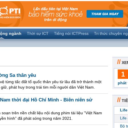
ộng ngành
Thời sự ICT
Tiếng nói ICTPress
Tri thức chuyên n
//
XE
1
ờng Sa thân yêu
ệ từng tấc đất tổ quốc thân yêu từ lâu đã trở thành một
phát 
giữ, phát huy trong trái tim mỗi người dân Việt Nam.
//
 Nam thời đại Hồ Chí Minh - Biên niên sử
TIÊ
Life
soạn trên nền chất liệu nội dung phim tài liệu “Việt Nam
Life
ruyền hình” đã phát sóng trong năm 2021.
Bộ 