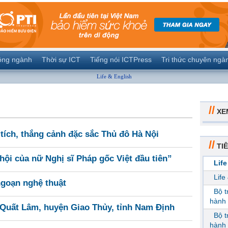
ộng ngành
Thời sự ICT
Tiếng nói ICTPress
Tri thức chuyên ngà
Life & English
//
XE
 tích, thắng cảnh đặc sắc Thủ đô Hà Nội
//
TIÊ
ội của nữ Nghị sĩ Pháp gốc Việt đầu tiên”
Life
Life
goạn nghệ thuật
Bộ 
hành 
Quất Lâm, huyện Giao Thủy, tỉnh Nam Định
Bộ 
hành 