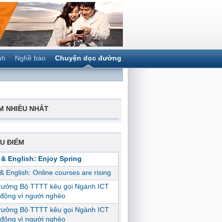
nh
Nghề báo
Chuyện dọc đường
M NHIỀU NHẤT
U ĐIỂM
 & English: Enjoy Spring
 & English: Online courses are rising
trưởng Bộ TTTT kêu gọi Ngành ICT
động vì người nghèo
trưởng Bộ TTTT kêu gọi Ngành ICT
động vì người nghèo