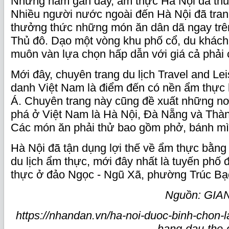
Những năm gần đây, ẩm thực Hà Nội đã thu 
Nhiều người nước ngoài đến Hà Nội đã tran
thưởng thức những món ăn dân dã ngay tr
Thủ đô. Dạo một vòng khu phố cổ, du khách 
muôn vàn lựa chọn hấp dẫn với giá cả phải 
Mới đây, chuyên trang du lịch Travel and Le
danh Việt Nam là điểm đến có nền ẩm thực 
Á. Chuyên trang này cũng đề xuất những nơ
phá ở Việt Nam là Hà Nội, Đà Nẵng và Thà
Các món ăn phải thử bao gồm phở, bánh mì
Hà Nội đã tận dụng lợi thế về ẩm thực bằng
du lịch ẩm thực, mới đây nhất là tuyến phố 
thực ở đảo Ngọc - Ngũ Xã, phường Trúc Bạ
Nguồn: GIA
https://nhandan.vn/ha-noi-duoc-binh-chon-
hang-dau-the-