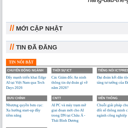
//
MỚI CẬP NHẬT
//
TIN ĐÃ ĐĂNG
TIN NỔI BẬT
CHUYỂN ĐỘNG NGÀNH
THỜI SỰ ICT
TIẾNG NÓI ICTPRE
Đẩy mạnh triển khai Edge
Các Giám đốc An ninh
Đại đoàn kết dân tộ
AI tại Việt Nam qua Tech
thông tin dự đoán gì về
tảng tư tưởng của Đ
Days 2026
năm 2026?
BƯU CHÍNH
CNTT
VIỄN THÔNG
Nhượng quyền bưu cục:
AI PC và máy trạm mở
Chuỗi giải pháp ch
Xu hướng start-up đầy
giai đoạn mới cho AI
đổi số thông minh 
tiềm năng
trong DN tại Châu Á -
ngành công nghiệp
Thái Bình Dương