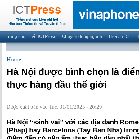
Trang chủ
Về ICTPress
Chuyển động ngành
Thời sự ICT
Home
Hà Nội được bình chọn là đi
thực hàng đầu thế giới
Được xuất bản vào Tue, 31/01/2023 - 20:29
Hà Nội “sánh vai” với các địa danh Rome (
(Pháp) hay Barcelona (Tây Ban Nha) tro
điểm đến có nền ẩm thực hấp dẫn nhất thế