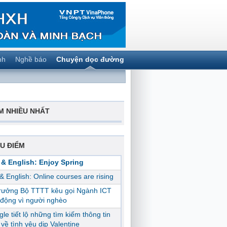
nh
Nghề báo
Chuyện dọc đường
M NHIỀU NHẤT
U ĐIỂM
 & English: Enjoy Spring
 & English: Online courses are rising
trưởng Bộ TTTT kêu gọi Ngành ICT
động vì người nghèo
le tiết lộ những tìm kiếm thông tin
ị về tình yêu dịp Valentine