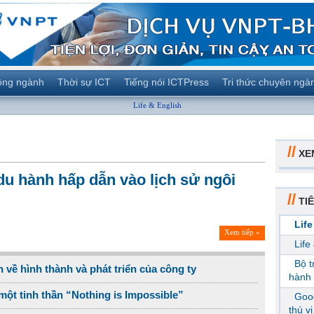
ộng ngành
Thời sự ICT
Tiếng nói ICTPress
Tri thức chuyên ngà
Life & English
//
XE
u hành hấp dẫn vào lịch sử ngôi
//
TIÊ
Life
Xem tiếp »
Life
Bộ 
 về hình thành và phát triển của công ty
hành 
ột tinh thần “Nothing is Impossible”
Goog
thú v