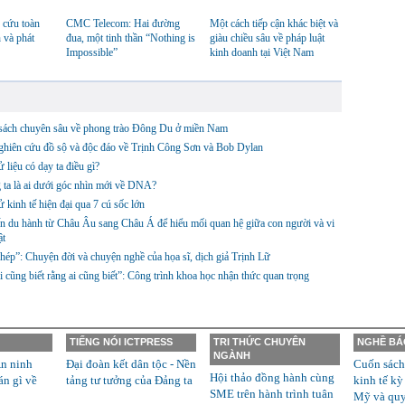
 cứu toàn
CMC Telecom: Hai đường
Một cách tiếp cận khác biệt và
 và phát
đua, một tinh thần “Nothing is
giàu chiều sâu về pháp luật
Impossible”
kinh doanh tại Việt Nam
sách chuyên sâu về phong trào Đông Du ở miền Nam
ghiên cứu đồ sộ và độc đáo về Trịnh Công Sơn và Bob Dylan
ử liệu có dạy ta điều gì?
ta là ai dưới góc nhìn mới về DNA?
ử kinh tế hiện đại qua 7 cú sốc lớn
 du hành từ Châu Âu sang Châu Á để hiểu mối quan hệ giữa con người và vi
ật
hép”: Chuyện đời và chuyện nghề của họa sĩ, dịch giả Trịnh Lữ
i cũng biết rằng ai cũng biết”: Công trình khoa học nhận thức quan trọng
TIẾNG NÓI ICTPRESS
TRI THỨC CHUYÊN
NGHỀ BÁ
NGÀNH
n ninh
Đại đoàn kết dân tộc - Nền
Cuốn sách
Hội thảo đồng hành cùng
án gì về
tảng tư tưởng của Đảng ta
kinh tế kỳ
SME trên hành trình tuân
Mỹ và quyề