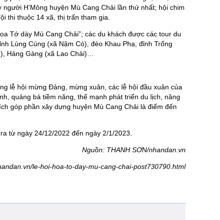
y người H’Mông huyện Mù Cang Chải lần thứ nhất; hội chim
i thi thuộc 14 xã, thị trấn tham gia.
hoa Tớ dày Mù Cang Chải”; các du khách được các tour du
 đỉnh Lùng Cúng (xã Nậm Có), đèo Khau Phạ, đỉnh Trống
n), Háng Gàng (xã Lao Chải)…
ộng lễ hội mừng Đảng, mừng xuân, các lễ hội đầu xuân của
nh, quảng bá tiềm năng, thế mạnh phát triển du lịch, nâng
di tích góp phần xây dựng huyện Mù Cang Chải là điểm đến
ra từ ngày 24/12/2022 đến ngày 2/1/2023.
Nguồn: THANH SƠN/nhandan.vn
nhandan.vn/le-hoi-hoa-to-day-mu-cang-chai-post730790.html