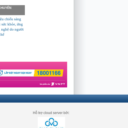
 CHUYÊN
ệu chiếu sáng
ì sức khỏe, ứng
 nghệ do người
chế
Hỗ trợ cloud server bởi: