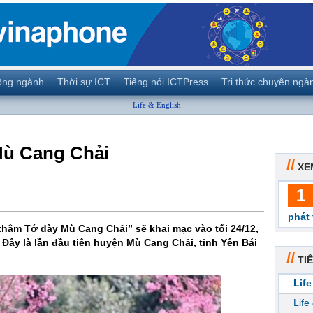
ộng ngành
Thời sự ICT
Tiếng nói ICTPress
Tri thức chuyên ngà
Life & English
Mù Cang Chải
//
XE
1
phát 
thắm Tớ dày Mù Cang Chải” sẽ khai mạc vào tối 24/12,
. Đây là lần đầu tiên huyện Mù Cang Chải, tỉnh Yên Bái
//
TIÊ
Life
Life