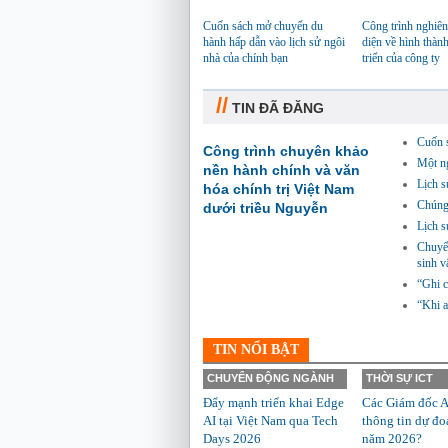
Cuốn sách mở chuyến du
Công trình nghiên
hành hấp dẫn vào lịch sử ngôi
diện về hình thành
nhà của chính bạn
triển của công ty
//
TIN ĐÃ ĐĂNG
Cuốn 
Công trình chuyên khảo
Một n
nền hành chính và văn
Lịch s
hóa chính trị Việt Nam
Chúng 
dưới triều Nguyễn
Lịch s
Chuyến
sinh v
“Ghi c
“Khi a
TIN NỔI BẬT
CHUYỂN ĐỘNG NGÀNH
THỜI SỰ ICT
Đẩy mạnh triển khai Edge
Các Giám đốc A
AI tại Việt Nam qua Tech
thông tin dự đo
Days 2026
năm 2026?