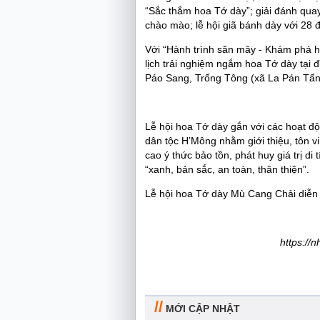
“Sắc thắm hoa Tớ dày”; giải đánh qua
chào mào; lễ hội giã bánh dày với 28 độ
Với “Hành trình săn mây - Khám phá 
lịch trải nghiệm ngắm hoa Tớ dày tại
Páo Sang, Trống Tông (xã La Pán Tẩ
Lễ hội hoa Tớ dày gắn với các hoạt đ
dân tộc H’Mông nhằm giới thiệu, tôn vi
cao ý thức bảo tồn, phát huy giá trị 
“xanh, bản sắc, an toàn, thân thiện”.
Lễ hội hoa Tớ dày Mù Cang Chải diễn 
https://
//
MỚI CẬP NHẬT