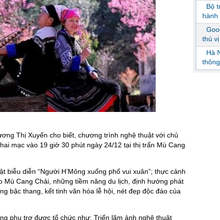
Bộ 
hành 
Goog
thú v
Hà N
thông
ơng Thị Xuyến cho biết, chương trình nghệ thuật với chủ
ai mạc vào 19 giờ 30 phút ngày 24/12 tại thị trấn Mù Cang
uật biễu diễn “Người H’Mông xuống phố vui xuân”; thực cảnh
ao Mù Cang Chải, những tiềm năng du lịch, định hướng phát
ruộng bậc thang, kết tinh văn hóa lễ hội, nét đẹp độc đáo của
ng phụ trợ được tổ chức như: Triển lãm ảnh nghệ thuật