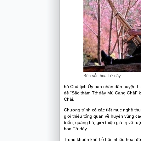
Bên sắc hoa Tớ dày.
hó Chủ tịch Ủy ban nhân dân huyện Lư
đề “Sắc thắm Tớ dày Mù Cang Chải” kh
Chải.
Chương trình có các tiết mục nghệ th
giới thiệu tổng quan về huyện vùng c
triển; quảng bá, giới thiệu giá trị về 
hoa Tớ dày...
Trong khuôn khổ Lễ hội, nhiều hoạt độ