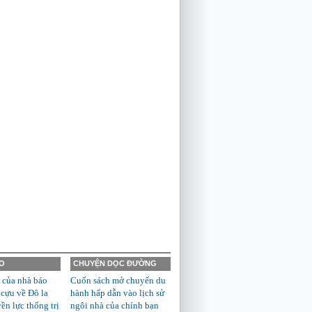
O
CHUYỆN DỌC ĐƯỜNG
 của nhà báo
Cuốn sách mở chuyến du
 cựu về Đô la
hành hấp dẫn vào lịch sử
n lực thống trị
ngôi nhà của chính bạn