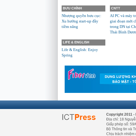
BƯU CHÍNH
CNTT
Nhượng quyền bưu cục:
AI PC và máy t
Xu hướng start-up đầy
giai đoạn mới c
tiềm năng
trong DN tại Ch
Thái Bình Dươ
LIFE & ENGLISH
Life & English: Enjoy
Spring
Copyright 2011 - 
Địa chỉ: 18 Nguyễ
Giấy phép số: 59/
Bộ Thông tin và T
Chịu trách nhiệm 