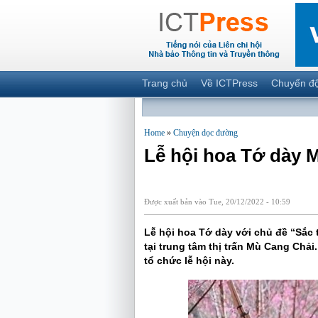
Trang chủ
Về ICTPress
Chuyển đ
Home
»
Chuyện dọc đường
Lễ hội hoa Tớ dày 
Được xuất bản vào Tue, 20/12/2022 - 10:59
Lễ hội hoa Tớ dày với chủ đề “Sắc 
tại trung tâm thị trấn Mù Cang Chải
tổ chức lễ hội này.