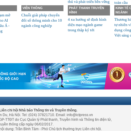
thủ và phát triển bền vững
toàn cầu
VIỄN THÔNG
PHÁT THANH TRUYỀN
KINH TẾ
HÌNH
NGÀNH
rạm mở
Chuỗi giải pháp chuyển
4 xu hướng sẽ định hình
Thương hi
ho AI
đổi số thông minh cho 10
diện mạo ngành game
tự nhiên v
âu Á -
ngành công nghiệp
trong thập kỷ tới
dụng công
ng
Việt sáng 
Liên chi hội Nhà báo Thông tin và Truyền thông.
n Du, Hà Nội. Tel: (024) 37821710. Email: info@ictpress.vn
GP-TTĐT do Cục Quản lý Phát thanh, Truyền hình và Thông tin điện tử,
ruyền thông cấp ngày 06/02/2017.
nội dung: Trần Bình Tám - Phó Chủ tịch thường trực Liên chi hội.