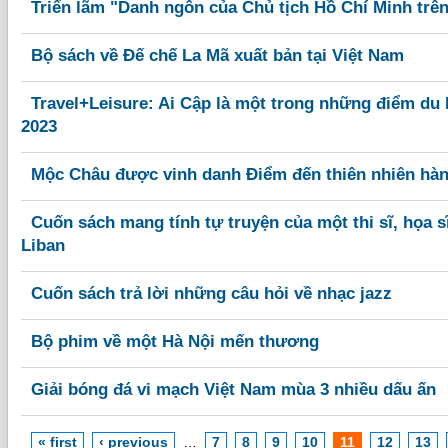
Triển lãm "Danh ngôn của Chủ tịch Hồ Chí Minh trê
Bộ sách về Đế chế La Mã xuất bản tại Việt Nam
Travel+Leisure: Ai Cập là một trong những điểm du 
2023
Mộc Châu được vinh danh Điểm đến thiên nhiên hàn
Cuốn sách mang tính tự truyện của một thi sĩ, họa s
Liban
Cuốn sách trả lời những câu hỏi về nhạc jazz
Bộ phim về một Hà Nội mến thương
Giải bóng đá vi mạch Việt Nam mùa 3 nhiều dấu ấn
« first
‹ previous
…
7
8
9
10
11
12
13