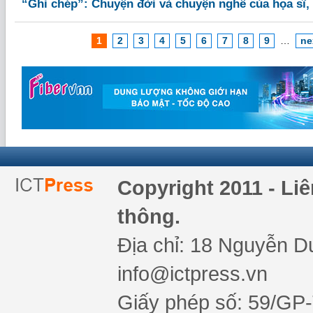
“Ghi chép”: Chuyện đời và chuyện nghề của họa sĩ, 
1
2
3
4
5
6
7
8
9
…
ne
Copyright 2011 - Li
thông.
Địa chỉ: 18 Nguyễn Du
info@ictpress.vn
Giấy phép số: 59/GP