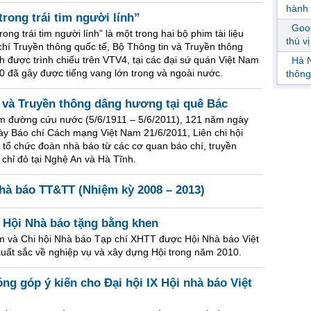
hành 
rong trái tim người lính”
Goog
g trái tim người lính” là một trong hai bộ phim tài liệu
thú v
hí Truyền thông quốc tế, Bộ Thông tin và Truyền thông
h được trình chiếu trên VTV4, tại các đại sứ quán Việt Nam
Hà N
0 đã gây được tiếng vang lớn trong và ngoài nước.
thông
 và Truyền thông dâng hương tại quê Bác
ìm đường cứu nước (5/6/1911 – 5/6/2011), 121 năm ngày
y Báo chí Cách mạng Việt Nam 21/6/2011, Liên chi hội
 tổ chức đoàn nhà báo từ các cơ quan báo chí, truyền
chỉ đỏ tại Nghệ An và Hà Tĩnh.
Nhà báo TT&TT (Nhiệm kỳ 2008 – 2013)
 Hội Nhà báo tặng bằng khen
m và Chi hội Nhà báo Tạp chí XHTT được Hội Nhà báo Việt
uất sắc về nghiệp vụ và xây dựng Hội trong năm 2010.
ng góp ý kiến cho Đại hội IX Hội nhà báo Việt