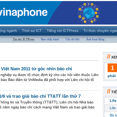
ộng ngành
Thời sự ICT
Tiếng nói ICTPress
Tri thức chuyên ngà
Tin tức ICTPress
Ban chấp hành
Các chi hội
Ảnh hoạt động
//
XE
1
 Việt Nam 2011 từ góc nhìn báo chí
 nghiệp vụ được tổ chức định kỳ cho các hội viên thuộc Liên
phát 
báo Báo điện tử VnMedia đã phối hợp với Liên chi hội tổ
//
TIÊ
/6 và trao giải báo chí TT&TT lần thứ 7
Life
Thông tin và Truyền thông (TT&TT), Liên chi hội Nhà báo
6 năm ngày báo chí cách mạng Việt Nam và trao giải báo
Life
Bộ 