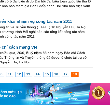
đề cử 5 đại biểu đi dự Đại hội đại biểu toàn quốc lần thứ IX
ác nhà báo tham gia Ban Chấp hành Hội Nhà báo Việt Nam
riển khai nhiệm vụ công tác năm 2011
hông tin và Truyền thông (TT&TT) 18 Nguyễn Du, Hà Nội.
c chương trình Hội nghị báo cáo tổng kết công tác năm
ình công tác năm 2011.
o chí cách mạng VN
 chiều qua, 20/6, lễ kỷ niệm 83 năm ngày Báo chí Cách
o Thông tin và Truyền thông đã được tổ chức tại trụ sở
 Nguyễn Du, Hà Nội.
10
11
12
13
14
15
16
17
18