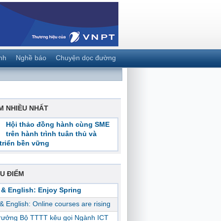
nh
Nghề báo
Chuyện dọc đường
M NHIỀU NHẤT
Hội thảo đồng hành cùng SME
trên hành trình tuân thủ và
triển bền vững
U ĐIỂM
 & English: Enjoy Spring
 & English: Online courses are rising
trưởng Bộ TTTT kêu gọi Ngành ICT