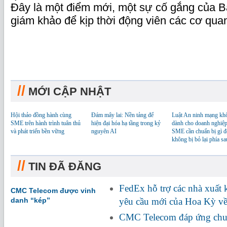
Đây là một điểm mới, một sự cố gắng của 
giám khảo để kịp thời động viên các cơ qua
//
MỚI CẬP NHẬT
Hội thảo đồng hành cùng
Đám mây lai: Nền tảng để
Luật An ninh mạng kh
SME trên hành trình tuân thủ
hiện đại hóa hạ tầng trong kỷ
dành cho doanh nghiệp
và phát triển bền vững
nguyên AI
SME cần chuẩn bị gì đ
không bị bỏ lại phía sa
//
TIN ĐÃ ĐĂNG
FedEx hỗ trợ các nhà xuất
CMC Telecom được vinh
danh “kép”
yêu cầu mới của Hoa Kỳ về
CMC Telecom đáp ứng chuẩ