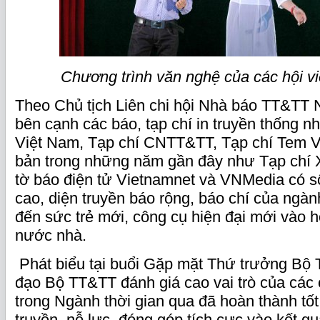
Chương trình văn nghệ của các hội vi
Theo Chủ tịch Liên chi hội Nhà báo TT&TT
bên cạnh các báo, tạp chí in truyền thống 
Việt Nam, Tạp chí CNTT&TT, Tạp chí Tem V
bản trong những năm gần đây như Tạp chí Xã
tờ báo điện tử Vietnamnet và VNMedia có s
cao, diện truyền báo rộng, báo chí của ng
đến sức trẻ mới, công cụ hiện đại mới vào 
nước nhà.
Phát biểu tại buổi Gặp mặt Thứ trưởng Bộ 
đạo Bộ TT&TT đánh giá cao vai trò của các
trong Ngành thời gian qua đã hoàn thành tố
truyền, nỗ lực, đóng góp tích cực vào kết q