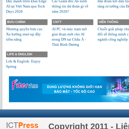
Đẩy mạnh triển khai Edge
Các Giám đốc An ninh
Đại đoàn kết dân tộ
AI tại Việt Nam qua Tech
thông tin dự đoán gì về
tảng tư tưởng của Đ
Days 2026
năm 2026?
BƯU CHÍNH
CNTT
VIỄN THÔNG
Nhượng quyền bưu cục:
AI PC và máy trạm mở
Chuỗi giải pháp ch
Xu hướng start-up đầy
giai đoạn mới cho AI
đổi số thông minh 
tiềm năng
trong DN tại Châu Á -
ngành công nghiệp
Thái Bình Dương
LIFE & ENGLISH
Life & English: Enjoy
Spring
Copyright 2011 - Li