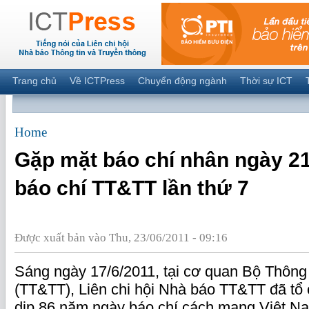
Trang chủ
Về ICTPress
Chuyển động ngành
Thời sự ICT
Home
Gặp mặt báo chí nhân ngày 21/
báo chí TT&TT lần thứ 7
Được xuất bản vào Thu, 23/06/2011 - 09:16
Sáng ngày 17/6/2011, tại cơ quan Bộ Thông 
(TT&TT), Liên chi hội Nhà báo TT&TT đã tổ
dịp 86 năm ngày báo chí cách mạng Việt Nam