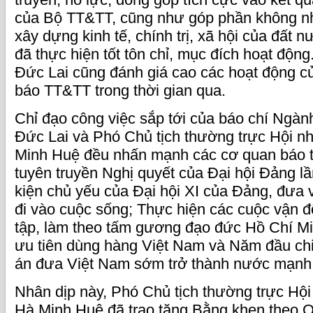
của Bộ TT&TT, cũng như góp phần không nh
xây dựng kinh tế, chính trị, xã hội của đất 
đã thực hiện tốt tôn chỉ, mục đích hoạt độn
Đức Lai cũng đánh giá cao các hoạt động củ
báo TT&TT trong thời gian qua.
Chỉ đạo công việc sắp tới của báo chí Ngàn
Đức Lai và Phó Chủ tịch thường trực Hội n
Minh Huệ đều nhấn mạnh các cơ quan báo tí
tuyên truyền Nghị quyết của Đại hội Đảng lầ
kiện chủ yếu của Đại hội XI của Đảng, đưa v
đi vào cuộc sống; Thực hiện các cuộc vận 
tập, làm theo tấm gương đạo đức Hồ Chí M
ưu tiên dùng hàng Việt Nam và Năm đầu ch
án đưa Việt Nam sớm trở thành nước mạn
Nhân dịp này, Phó Chủ tịch thường trực Hộ
Hà Minh Huệ đã trao tặng Bằng khen theo Q