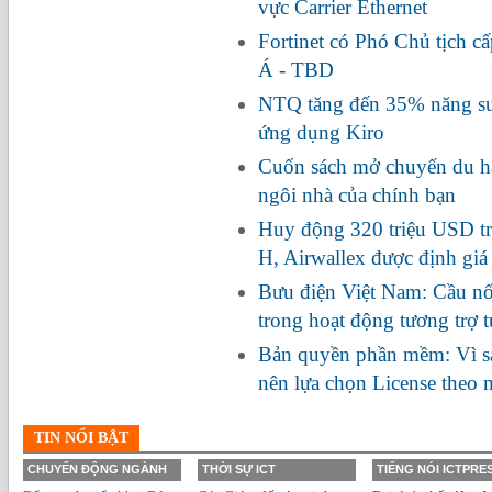
vực Carrier Ethernet
Fortinet có Phó Chủ tịch c
Á - TBD
NTQ tăng đến 35% năng suấ
ứng dụng Kiro
Cuốn sách mở chuyến du hà
ngôi nhà của chính bạn
Huy động 320 triệu USD tr
H, Airwallex được định giá
Bưu điện Việt Nam: Cầu nối
trong hoạt động tương trợ 
Bản quyền phần mềm: Vì s
nên lựa chọn License theo
TIN NỔI BẬT
CHUYỂN ĐỘNG NGÀNH
THỜI SỰ ICT
TIẾNG NÓI ICTPRE