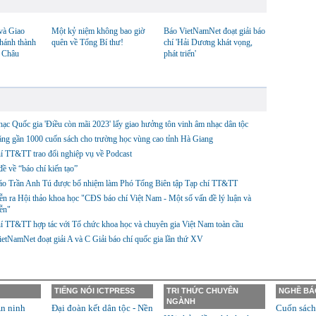
và Giao
Một kỷ niệm không bao giờ
Báo VietNamNet đoạt giải báo
hánh thành
quên về Tổng Bí thư!
chí 'Hải Dương khát vọng,
i Châu
phát triển'
ạc Quốc gia 'Điều còn mãi 2023' lấy giao hưởng tôn vinh âm nhạc dân tộc
ặng gần 1000 cuốn sách cho trường học vùng cao tỉnh Hà Giang
í TT&TT trao đổi nghiệp vụ về Podcast
ề về “báo chí kiến tạo”
áo Trần Anh Tú được bổ nhiệm làm Phó Tổng Biên tập Tạp chí TT&TT
ễn ra Hội thảo khoa học "CĐS báo chí Việt Nam - Một số vấn đề lý luận và
iễn"
í TT&TT hợp tác với Tổ chức khoa học và chuyên gia Việt Nam toàn cầu
etNamNet đoạt giải A và C Giải báo chí quốc gia lần thứ XV
TIẾNG NÓI ICTPRESS
TRI THỨC CHUYÊN
NGHỀ BÁ
NGÀNH
n ninh
Đại đoàn kết dân tộc - Nền
Cuốn sách