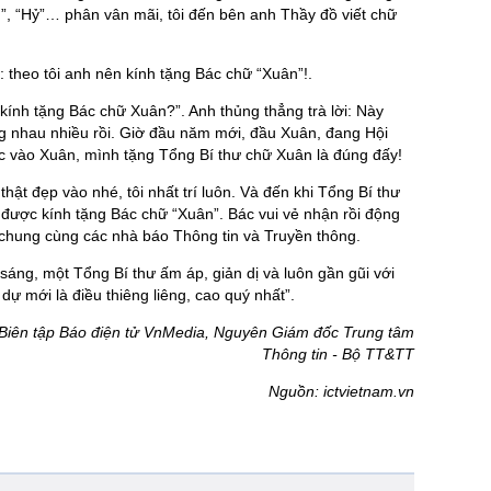
ẫn”, “Hỷ”… phân vân mãi, tôi đến bên anh Thầy đồ viết chữ
i: theo tôi anh nên kính tặng Bác chữ “Xuân”!.
i kính tặng Bác chữ Xuân?”. Anh thủng thẳng trà lời: Này
ng nhau nhiều rồi. Giờ đầu năm mới, đầu Xuân, đang Hội
vào Xuân, mình tặng Tổng Bí thư chữ Xuân là đúng đấy!
ật đẹp vào nhé, tôi nhất trí luôn. Và đến khi Tổng Bí thư
dự được kính tặng Bác chữ “Xuân”. Bác vui vẻ nhận rồi động
 chung cùng các nhà báo Thông tin và Truyền thông.
áng, một Tổng Bí thư ấm áp, giản dị và luôn gần gũi với
dự mới là điều thiêng liêng, cao quý nhất”.
iên tập Báo điện tử VnMedia, Nguyên Giám đốc Trung tâm
Thông tin - Bộ TT&TT
Nguồn: ictvietnam.vn