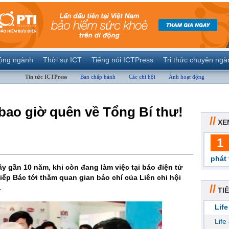
ộng ngành
Thời sự ICT
Tiếng nói ICTPress
Tri thức chuyên ngà
Tin tức ICTPress
Ban chấp hành
Các chi hội
Ảnh hoạt động
bao giờ quên về Tổng Bí thư!
//
XE
1
phát 
 gần 10 năm, khi còn đang làm việc tại báo điện tử
iếp Bác tới thăm quan gian báo chí của Liên chi hội
//
.
TIÊ
Life
Life