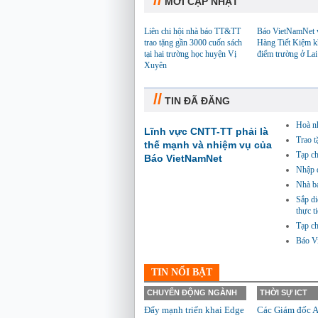
MỚI CẬP NHẬT
Liên chi hội nhà báo TT&TT
Báo VietNamNet 
trao tặng gần 3000 cuốn sách
Hàng Tiết Kiệm k
tại hai trường học huyện Vị
điểm trường ở La
Xuyên
//
TIN ĐÃ ĐĂNG
Hoà nh
Lĩnh vực CNTT-TT phải là
Trao t
thế mạnh và nhiệm vụ của
Tạp ch
Báo VietNamNet
Nhập đ
Nhà b
Sắp di
thực t
Tạp ch
Báo Vi
TIN NỔI BẬT
CHUYỂN ĐỘNG NGÀNH
THỜI SỰ ICT
Đẩy mạnh triển khai Edge
Các Giám đốc A