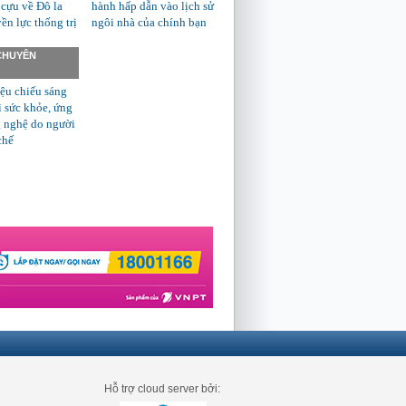
 cựu về Đô la
hành hấp dẫn vào lịch sử
n lực thống trị
ngôi nhà của chính bạn
 CHUYÊN
ệu chiếu sáng
ì sức khỏe, ứng
 nghệ do người
chế
Hỗ trợ cloud server bởi: