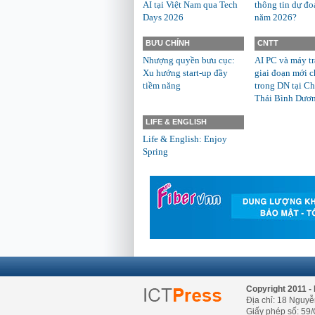
AI tại Việt Nam qua Tech
thông tin dự đo
Days 2026
năm 2026?
BƯU CHÍNH
CNTT
Nhượng quyền bưu cục:
AI PC và máy t
Xu hướng start-up đầy
giai đoạn mới c
tiềm năng
trong DN tại Ch
Thái Bình Dươ
LIFE & ENGLISH
Life & English: Enjoy
Spring
Copyright 2011 - 
Địa chỉ: 18 Nguyễ
Giấy phép số: 59/