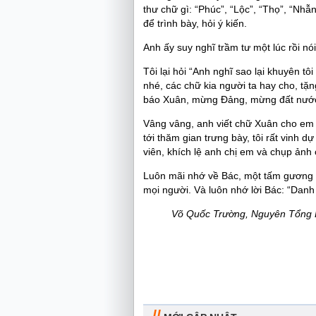
thư chữ gì: “Phúc”, “Lộc”, “Thọ”, “Nh
để trình bày, hỏi ý kiến.
Anh ấy suy nghĩ trầm tư một lúc rồi nó
Tôi lại hỏi “Anh nghĩ sao lại khuyên tô
nhé, các chữ kia người ta hay cho, tặ
báo Xuân, mừng Đảng, mừng đất nước 
Vâng vâng, anh viết chữ Xuân cho em th
tới thăm gian trưng bày, tôi rất vinh 
viên, khích lệ anh chị em và chụp ảnh
Luôn mãi nhớ về Bác, một tấm gương s
mọi người. Và luôn nhớ lời Bác: “Danh 
Võ Quốc Trường, Nguyên Tổng B
//