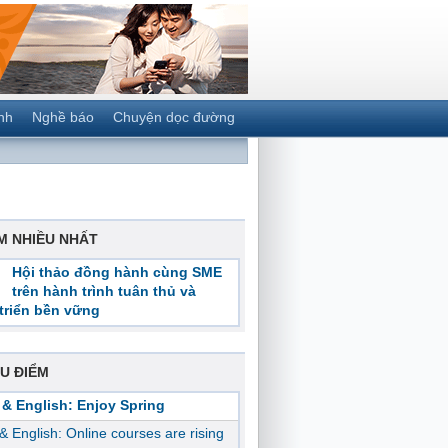
nh
Nghề báo
Chuyện dọc đường
M NHIỀU NHẤT
Hội thảo đồng hành cùng SME
trên hành trình tuân thủ và
triển bền vững
U ĐIỂM
 & English: Enjoy Spring
 & English: Online courses are rising