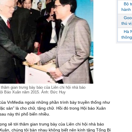
Bộ 
hành 
Goog
thú v
Hà N
thông
thăm gian trưng bày báo của Liên chi hội nhà báo
 Hội Báo Xuân năm 2015. Ảnh: Đức Huy
của VnMedia ngoài những phần trình bày truyền thống như
đặc sản” là cho chữ, tặng chữ. Hồi đó trong Hội báo Xuân
sau này thì phổ biến nhiều.
ọng sẽ tới thăm gian trưng bày của Liên chi hội nhà báo
 Xuân, chúng tôi bàn nhau không biết nên kính tặng Tổng Bí