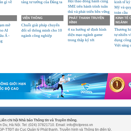
Hội thảo đồng hành cùng
án gì về
tảng tư tưởng của Đảng ta
kinh tế kỳ
SME trên hành trình tuân
Mỹ và quyề
thủ và phát triển bền vững
toàn cầu
VIỄN THÔNG
PHÁT THANH TRUYỀN
KINH TẾ
HÌNH
NGÀNH
rạm mở
Chuỗi giải pháp chuyển
4 xu hướng sẽ định hình
Thương hi
ho AI
đổi số thông minh cho 10
diện mạo ngành game
tự nhiên v
âu Á -
ngành công nghiệp
trong thập kỷ tới
dụng công
ng
Việt sáng 
Liên chi hội Nhà báo Thông tin và Truyền thông.
n Du, Hà Nội. Tel: (024) 37821710. Email: info@ictpress.vn
GP-TTĐT do Cục Quản lý Phát thanh, Truyền hình và Thông tin điện tử,