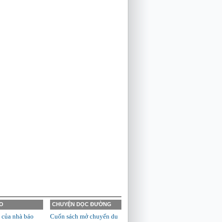
O
CHUYỆN DỌC ĐƯỜNG
 của nhà báo
Cuốn sách mở chuyến du