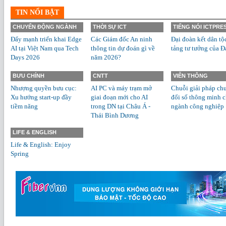
TIN NỔI BẬT
CHUYỂN ĐỘNG NGÀNH
THỜI SỰ ICT
TIẾNG NÓI ICTPRE
Đẩy mạnh triển khai Edge
Các Giám đốc An ninh
Đại đoàn kết dân tộ
AI tại Việt Nam qua Tech
thông tin dự đoán gì về
tảng tư tưởng của Đ
Days 2026
năm 2026?
BƯU CHÍNH
CNTT
VIỄN THÔNG
Nhượng quyền bưu cục:
AI PC và máy trạm mở
Chuỗi giải pháp ch
Xu hướng start-up đầy
giai đoạn mới cho AI
đổi số thông minh 
tiềm năng
trong DN tại Châu Á -
ngành công nghiệp
Thái Bình Dương
LIFE & ENGLISH
Life & English: Enjoy
Spring