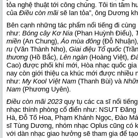
tỏa nghệ thuật tới công chúng. Tôi tin tâm h
của
Điều còn mãi
sẽ lan tỏa”, ông Dương kh
Bên cạnh những tác phẩm nổi tiếng đi cùng
như:
Bóng cây Kơ Nia
(Phan Huỳnh Điểu),
miền
(An Chung),
Áo mùa đông
(Đỗ Nhuận)
ru
(Văn Thành Nho),
Giai điệu Tổ quốc
(Trần
thương
(Hồ Bắc),
Lên ngàn
(Hoàng Việt),
Đà
Cao) được phối khí mới, Hòa nhạc quốc gia
nay còn giới thiệu ca khúc mới được nhiều n
như:
My Kool Việt Nam
(Thanh Bùi) và
Nhữn
Nam
(Phương Uyên).
Điều còn mãi
2023
quy tụ các ca sĩ nổi tiến
nhạc thính phòng cổ điển như: NSƯT Đăn
Hà, Đỗ Tố Hoa, Phạm Khánh Ngọc, Đào Mác
sĩ Tùng Dương, nhóm nhạc Oplus cũng có k
với dàn nhạc giao hưởng sẽ tham gia để tạ