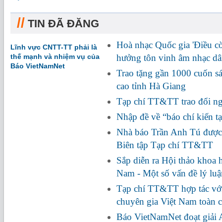
//
TIN ĐÃ ĐĂNG
Hoà nhạc Quốc gia 'Điều cò
Lĩnh vực CNTT-TT phải là
thế mạnh và nhiệm vụ của
hưởng tôn vinh âm nhạc dâ
Báo VietNamNet
Trao tặng gần 1000 cuốn s
cao tỉnh Hà Giang
Tạp chí TT&TT trao đổi ng
Nhập đề về “báo chí kiến t
Nhà báo Trần Anh Tú được
Biên tập Tạp chí TT&TT
Sắp diễn ra Hội thảo khoa 
Nam - Một số vấn đề lý luận
Tạp chí TT&TT hợp tác vớ
chuyên gia Việt Nam toàn 
Báo VietNamNet đoạt giải A