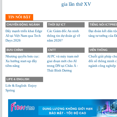
gia lần thứ XV
TIN NỔI BẬT
CHUYỂN ĐỘNG NGÀNH
THỜI SỰ ICT
TIẾNG NÓI ICTPRE
Đẩy mạnh triển khai Edge
Các Giám đốc An ninh
Đại đoàn kết dân tộ
AI tại Việt Nam qua Tech
thông tin dự đoán gì về
tảng tư tưởng của Đ
Days 2026
năm 2026?
BƯU CHÍNH
CNTT
VIỄN THÔNG
Nhượng quyền bưu cục:
AI PC và máy trạm mở
Chuỗi giải pháp ch
Xu hướng start-up đầy
giai đoạn mới cho AI
đổi số thông minh 
tiềm năng
trong DN tại Châu Á -
ngành công nghiệp
Thái Bình Dương
LIFE & ENGLISH
Life & English: Enjoy
Spring