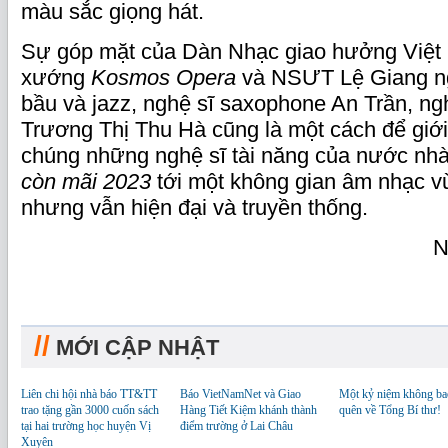
màu sắc giọng hát.
Sự góp mặt của Dàn Nhạc giao hưởng Việt
xướng
Kosmos Opera
và NSƯT Lệ Giang ng
bầu và jazz, nghệ sĩ saxophone An Trần, ng
Trương Thị Thu Hà cũng là một cách để giới
chúng những nghệ sĩ tài năng của nước n
còn mãi 2023
tới một không gian âm nhạc v
nhưng vẫn hiện đại và truyền thống.
N
//
MỚI CẬP NHẬT
Liên chi hội nhà báo TT&TT
Báo VietNamNet và Giao
Một kỷ niệm không ba
trao tặng gần 3000 cuốn sách
Hàng Tiết Kiệm khánh thành
quên về Tổng Bí thư!
tại hai trường học huyện Vị
điểm trường ở Lai Châu
Xuyên