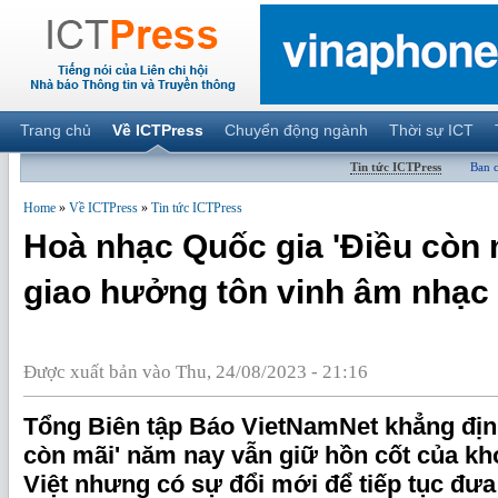
Trang chủ
Về ICTPress
Chuyển động ngành
Thời sự ICT
Tin tức ICTPress
Ban 
Home
»
Về ICTPress
»
Tin tức ICTPress
Hoà nhạc Quốc gia 'Điều còn 
giao hưởng tôn vinh âm nhạc 
Được xuất bản vào Thu, 24/08/2023 - 21:16
Tổng Biên tập Báo VietNamNet khẳng địn
còn mãi' năm nay vẫn giữ hồn cốt của kh
Việt nhưng có sự đổi mới để tiếp tục đư