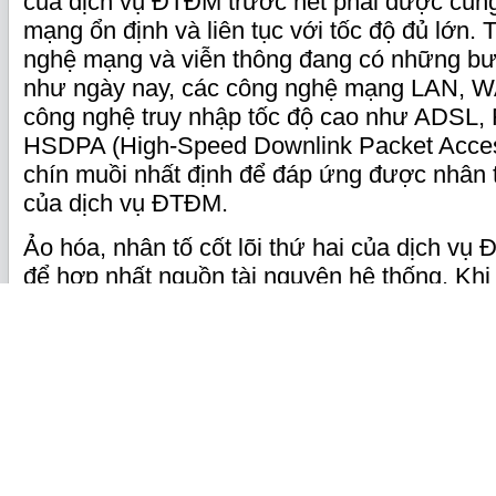
của dịch vụ ĐTĐM trước hết phải được cung
mạng ổn định và liên tục với tốc độ đủ lớn. 
nghệ mạng và viễn thông đang có những bư
như ngày nay, các công nghệ mạng LAN, W
công nghệ truy nhập tốc độ cao như ADSL,
HSDPA (High-Speed Downlink Packet Acces
chín muồi nhất định để đáp ứng được nhân tố
của dịch vụ ĐTĐM.
Ảo hóa, nhân tố cốt lõi thứ hai của dịch vụ
để hợp nhất nguồn tài nguyên hệ thống. Khi 
nhiều thiết bị vật lý riêng rẽ, độc lập với nha
các máy chủ, các tủ lưu trữ, các thiết bị mạ
sẽ giúp cho NSD nhìn thấy một nguồn tài n
nhất được hợp thành từ những thiết bị độc
chỉ nhìn thấy, NSD/ứng dụng còn được trao
sẻ theo ý muốn nguồn tài nguyên hợp nhất
quan tâm đến vị trí vật lý thật sự của nguồn