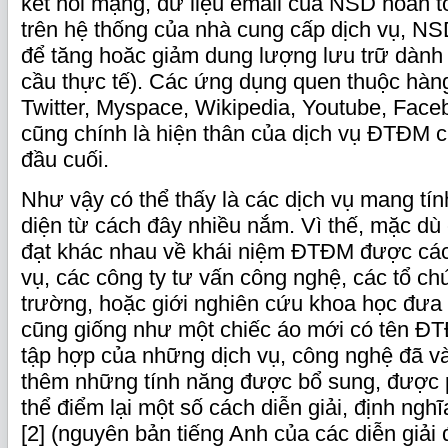
kết nối mạng, dữ liệu email của NSD hoàn t
trên hệ thống của nhà cung cấp dịch vụ, NSD
để tăng hoăc giảm dung lượng lưu trữ dành
cầu thực tế). Các ứng dụng quen thuộc hàn
Twitter, Myspace, Wikipedia, Youtube, Fac
cũng chính là hiện thân của dịch vụ ĐTĐM
đầu cuối.
Như vậy có thể thấy là các dịch vụ mang t
diện từ cách đây nhiều nắm. Vì thế, mặc dù
đạt khác nhau về khái niệm ĐTĐM được các
vụ, các công ty tư vấn công nghệ, các tổ ch
trường, hoặc giới nghiên cứu khoa học đưa
cũng giống như một chiếc áo mới có tên Đ
tập hợp của những dịch vụ, công nghệ đã v
thêm những tính năng được bổ sung, được p
thể điểm lại một số cách diễn giải, định n
[2] (nguyên bản tiếng Anh của các diễn giải