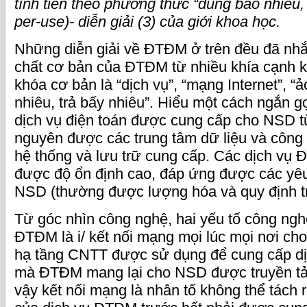
tính tiền theo phương thức “dùng bao nhiêu,
per-use)- diễn giải (3) của giới khoa học.
Những diễn giải về ĐTĐM ở trên đều đã nhắ
chất cơ bản của ĐTĐM từ nhiều khía cạnh 
khóa cơ bản là “dịch vụ”, “mạng Internet”, “
nhiêu, trả bấy nhiêu”. Hiểu một cách ngắn 
dịch vụ điện toán được cung cấp cho NSD t
nguyên được các trung tâm dữ liệu và công
hệ thống và lưu trữ cung cấp. Các dịch v
được độ ổn định cao, đáp ứng được các yêu
NSD (thường được lượng hóa và quy định t
Từ góc nhìn công nghệ, hai yếu tố công ngh
ĐTĐM là i/ kết nối mạng mọi lúc mọi nơi cho
hạ tầng CNTT được sử dụng để cung cấp dị
mà ĐTĐM mang lại cho NSD được truyền tải 
vậy kết nối mạng là nhân tố không thể tách