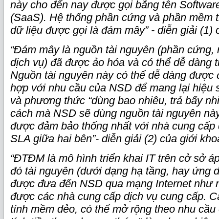
này cho đến nay được gọi bằng tên Software
(SaaS). Hệ thống phần cứng và phần mềm t
dữ liệu được gọi là đám mây” - diễn giải (1) 
“Đám mây là nguồn tài nguyên (phần cứng, n
dịch vụ) đã được ảo hóa và có thể dễ dàng t
Nguồn tài nguyên này có thể dễ dàng được 
hợp với nhu cầu của NSD để mang lại hiệu s
và phương thức “dùng bao nhiêu, trả bấy nhi
cách mà NSD sẽ dùng nguồn tài nguyên này
được đảm bảo thống nhất với nhà cung cấp 
SLA giữa hai bên”- diễn giải (2) của giới kho
“ĐTĐM là mô hình triển khai IT trên cở sở á
đó tài nguyên (dưới dạng hạ tầng, hay ứng d
được đưa đến NSD qua mạng Internet như 
được các nhà cung cấp dịch vụ cung cấp. C
tính mềm dẻo, có thể mở rộng theo nhu cầ