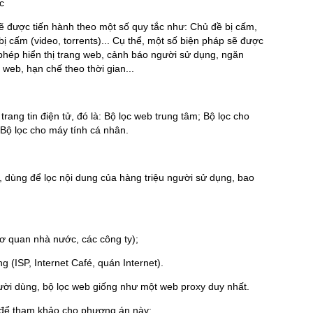
c
 sẽ được tiến hành theo một số quy tắc như: Chủ đề bị cấm,
 bị cấm (video, torrents)... Cụ thể, một số biện pháp sẽ được
phép hiển thị trang web, cảnh báo người sử dụng, ngăn
web, hạn chế theo thời gian...
trang tin điện tử, đó là: Bộ lọc web trung tâm; Bộ lọc cho
Bộ lọc cho máy tính cá nhân.
 dùng để lọc nội dung của hàng triệu người sử dụng, bao
cơ quan nhà nước, các công ty);
ng (ISP, Internet Café, quán Internet).
ười dùng, bộ lọc web giống như một web proxy duy nhất.
 để tham khảo cho phương án này: