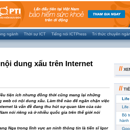
ộng ngành
Thời sự ICT
Tiếng nói ICTPress
Tri thức chuyên ngà
nội dung xấu trên Internet
//
XE
//
TIÊ
nhiều tiện ích nhưng đồng thời cũng mang lại những
Life
ng web có nội dung xấu. Làm thế nào để ngăn chặn việc
nternet là vấn đề đang thu hút sự quan tâm của các
Life
Nam nói riêng và ở nhiều quốc gia trên thế giới nói
Bộ 
hành 
ang Nga trong lĩnh vực an ninh thông tin là tiến sĩ Igor
Goog