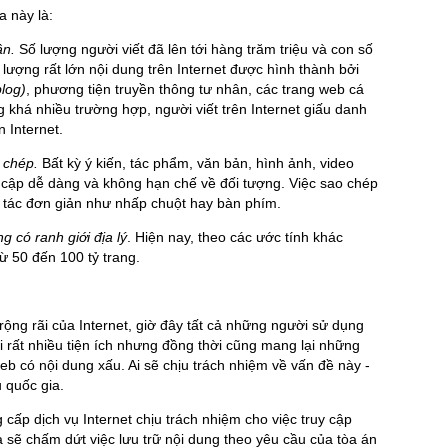
a này là:
ân.
Số lượng người viết đã lên tới hàng trăm triệu và con số
lượng rất lớn nội dung trên Internet được hình thành bởi
blog)
, phương tiện truyền thông tư nhân, các trang web cá
g khá nhiều trường hợp, người viết trên Internet giấu danh
n Internet.
 chép.
Bất kỳ ý kiến, tác phẩm, văn bản, hình ảnh, video
y cập dễ dàng và không hạn chế về đối tượng. Việc sao chép
o tác đơn giản như nhấp chuột hay bàn phím.
 có ranh giới địa lý
. Hiện nay, theo các ước tính khác
ừ 50 đến 100 tỷ trang.
ộng rãi của Internet, giờ đây tất cả những người sử dụng
ại rất nhiều tiện ích nhưng đồng thời cũng mang lại những
eb có nội dung xấu. Ai sẽ chịu trách nhiệm về vấn đề này -
 quốc gia.
 cấp dịch vụ Internet chịu trách nhiệm cho việc truy cập
à sẽ chấm dứt việc lưu trữ nội dung theo yêu cầu của tòa án