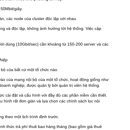
50Mbit/giây.
án, các node của cluster độc lập với nhau.
ng và độc lập, không ảnh hưởng tới hệ thống. Việc cập
ười dùng (10Gbit/sec) cần khoảng từ 150-200 server và các
hiệp
 bộ của bất cứ một tổ chức nào.
vào của mạng nội bộ của một tổ chức, hoạt động giống như
oanh nghiệp; được quản lý bởi quản trị viên hệ thống.
c cài đặt và cấu hình với đầy đủ các phần mềm cần thiết.
u hình rất đơn giản và lựa chọn các chính sách lọc nội
ng theo một lịch trình định trước.
ình thức trả phí thuê bao hàng tháng (bao gồm giá thuê