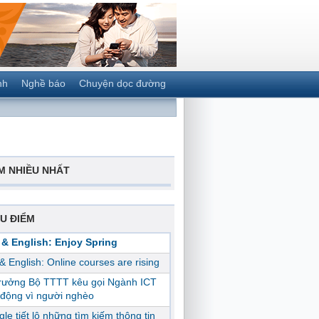
nh
Nghề báo
Chuyện dọc đường
M NHIỀU NHẤT
U ĐIỂM
 & English: Enjoy Spring
 & English: Online courses are rising
trưởng Bộ TTTT kêu gọi Ngành ICT
động vì người nghèo
le tiết lộ những tìm kiếm thông tin