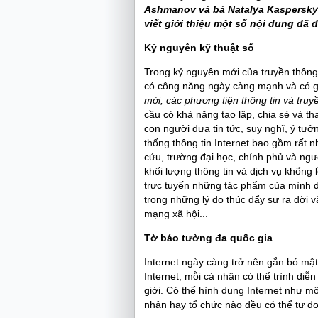
Ashmanov và bà Natalya Kaspersky đ
viết giới thiệu một số nội dung đã đ
Kỷ nguyên kỹ thuật số
Trong kỷ nguyên mới của truyền thông
có công năng ngày càng mạnh và có g
mới, các phương tiện thông tin và truy
cầu có khả năng tạo lập, chia sẻ và t
con người đưa tin tức, suy nghĩ, ý tưở
thống thông tin Internet bao gồm rất 
cứu, trường đại học, chính phủ và ng
khối lượng thông tin và dịch vụ khổng
trực tuyến những tác phẩm của mình d
trong những lý do thúc đẩy sự ra đời 
mạng xã hội...
Tờ báo tường đa quốc gia
Internet ngày càng trở nên gắn bó mật
Internet, mỗi cá nhân có thể trình di
giới. Có thể hình dung Internet như mộ
nhân hay tổ chức nào đều có thể tự do v