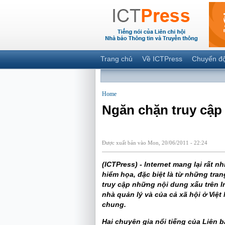
Trang chủ
Về ICTPress
Chuyển đ
Home
Ngăn chặn truy cập 
Được xuất bản vào Mon, 20/06/2011 - 22:24
(ICTPress) - Internet mang lại rất 
hiểm họa, đặc biệt là từ những tra
truy cập những nội dung xấu trên I
nhà quản lý và của cả xã hội ở Việt 
chung.
Hai chuyên gia nổi tiếng của
Liên b