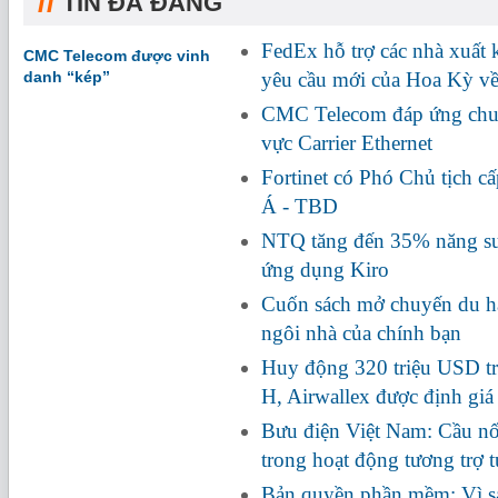
//
TIN ĐÃ ĐĂNG
FedEx hỗ trợ các nhà xuất
CMC Telecom được vinh
danh “kép”
yêu cầu mới của Hoa Kỳ về
CMC Telecom đáp ứng chuẩ
vực Carrier Ethernet
Fortinet có Phó Chủ tịch c
Á - TBD
NTQ tăng đến 35% năng suấ
ứng dụng Kiro
Cuốn sách mở chuyến du hà
ngôi nhà của chính bạn
Huy động 320 triệu USD tr
H, Airwallex được định giá
Bưu điện Việt Nam: Cầu nối
trong hoạt động tương trợ 
Bản quyền phần mềm: Vì s