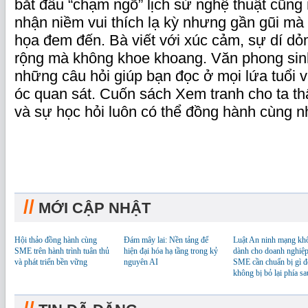
bắt đầu “chạm ngõ” lịch sử nghệ thuật cũn
nhận niềm vui thích lạ kỳ nhưng gần gũi mà
họa đem đến. Bà viết với xúc cảm, sự dí dỏ
rộng mà không khoe khoang. Văn phong sin
những câu hỏi giúp bạn đọc ở mọi lứa tuổi 
óc quan sát. Cuốn sách Xem tranh cho ta t
và sự học hỏi luôn có thể đồng hành cùng nh
//
MỚI CẬP NHẬT
Hội thảo đồng hành cùng
Đám mây lai: Nền tảng để
Luật An ninh mạng kh
SME trên hành trình tuân thủ
hiện đại hóa hạ tầng trong kỷ
dành cho doanh nghiệp
và phát triển bền vững
nguyên AI
SME cần chuẩn bị gì đ
không bị bỏ lại phía sa