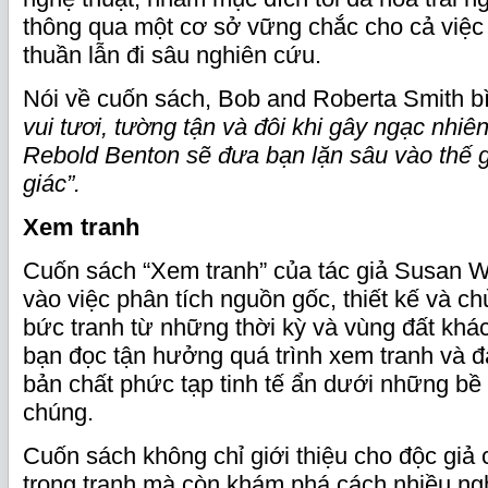
thông qua một cơ sở vững chắc cho cả việ
thuần lẫn đi sâu nghiên cứu.
Nói về cuốn sách, Bob and Roberta Smith bì
vui tươi, tường tận và đôi khi gây ngạc nhiê
Rebold Benton sẽ đưa bạn lặn sâu vào thế gi
giác
”.
Xem tranh
Cuốn sách “Xem tranh” của tác giả Susan W
vào việc phân tích nguồn gốc, thiết kế và c
bức tranh từ những thời kỳ và vùng đất khá
bạn đọc tận hưởng quá trình xem tranh và 
bản chất phức tạp tinh tế ẩn dưới những bề
chúng.
Cuốn sách không chỉ giới thiệu cho độc giả 
trong tranh mà còn khám phá cách nhiều ngh