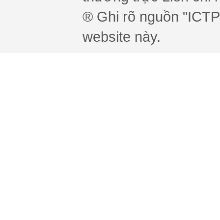
® Ghi rõ nguồn "ICTPr
website này.