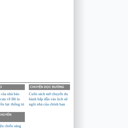
O
CHUYỆN DỌC ĐƯỜNG
 của nhà báo
Cuốn sách mở chuyến du
 cựu về Đô la
hành hấp dẫn vào lịch sử
n lực thống trị
ngôi nhà của chính bạn
 CHUYÊN
ệu chiếu sáng