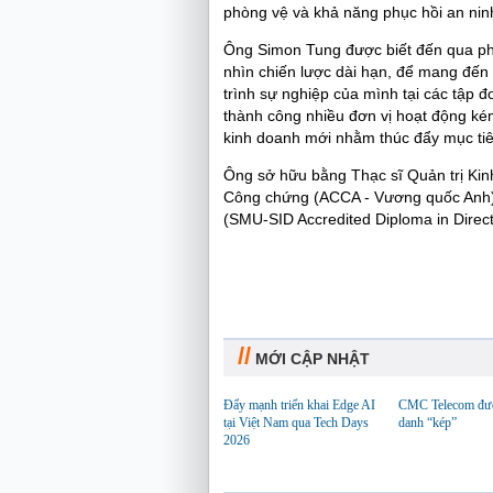
phòng vệ và khả năng phục hồi an nin
Ông Simon Tung được biết đến qua phon
nhìn chiến lược dài hạn, để mang đến
trình sự nghiệp của mình tại các tập đ
thành công nhiều đơn vị hoạt động kém
kinh doanh mới nhằm thúc đẩy mục tiê
Ông sở hữu bằng Thạc sĩ Quản trị Kinh
Công chứng (ACCA - Vương quốc Anh)
(SMU-SID Accredited Diploma in Direc
//
MỚI CẬP NHẬT
Đẩy mạnh triển khai Edge AI
CMC Telecom đượ
tại Việt Nam qua Tech Days
danh “kép”
2026