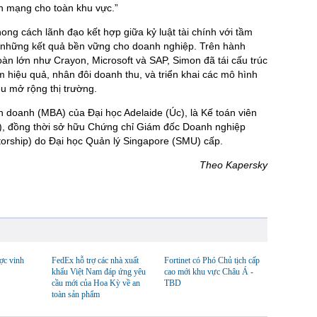
h mạng cho toàn khu vực.”
g cách lãnh đạo kết hợp giữa kỷ luật tài chính với tầm
 những kết quả bền vững cho doanh nghiệp. Trên hành
oàn lớn như Crayon, Microsoft và SAP, Simon đã tái cấu trúc
 hiệu quả, nhân đôi doanh thu, và triển khai các mô hình
u mở rộng thị trường.
 doanh (MBA) của Đại học Adelaide (Úc), là Kế toán viên
, đồng thời sở hữu Chứng chỉ Giám đốc Doanh nghiệp
torship) do Đại học Quản lý Singapore (SMU) cấp.
Theo Kapersky
c vinh
FedEx hỗ trợ các nhà xuất
Fortinet có Phó Chủ tịch cấp
khẩu Việt Nam đáp ứng yêu
cao mới khu vực Châu Á -
cầu mới của Hoa Kỳ về an
TBD
toàn sản phẩm