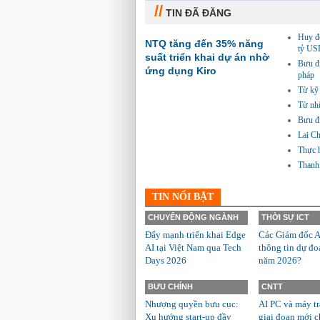
//
TIN ĐÃ ĐĂNG
Huy độ
NTQ tăng đến 35% năng
tỷ US
suất triển khai dự án nhờ
Bưu đi
ứng dụng Kiro
pháp
Từ kỹ 
Từ nh
Bưu đi
Lai Ch
Thực h
Thanh
TIN NỔI BẬT
CHUYỂN ĐỘNG NGÀNH
THỜI SỰ ICT
Đẩy mạnh triển khai Edge
Các Giám đốc A
AI tại Việt Nam qua Tech
thông tin dự đo
Days 2026
năm 2026?
BƯU CHÍNH
CNTT
Nhượng quyền bưu cục:
AI PC và máy t
Xu hướng start-up đầy
giai đoạn mới c