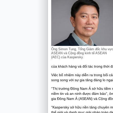
Ông Simon Tung, Tổng Giám đốc khu vự
ASEAN và Cộng đồng kinh tế ASEAN
(AEC) của Kaspersky.
của khách hàng và đối tác trong thời đ
Việc bổ nhiệm này diễn ra trong bối 
song song với sự gia tăng đáng lo ngại
“Thị trường Đông Nam Á sở hữu tiềm n
niềm tin và an ninh được đảm bảo”, ô
gia Đông Nam Á (ASEAN) và Cộng đồng
“Kaspersky sở hữu nền tảng chuyên m
thế giới và danh mục giải pháp toàn di