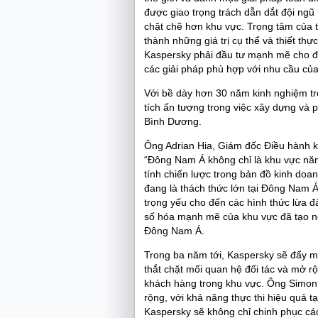
được giao trọng trách dẫn dắt đội ngũ
chặt chẽ hơn khu vực. Trọng tâm của 
thành những giá trị cụ thể và thiết thự
Kaspersky phải đầu tư mạnh mẽ cho đội
các giải pháp phù hợp với nhu cầu của
Với bề dày hơn 30 năm kinh nghiệm tr
tích ấn tượng trong việc xây dựng và p
Bình Dương.
Ông Adrian Hia, Giám đốc Điều hành k
“Đông Nam Á không chỉ là khu vực năn
tính chiến lược trong bản đồ kinh doa
đang là thách thức lớn tại Đông Nam 
trọng yếu cho đến các hình thức lừa đả
số hóa mạnh mẽ của khu vực đã tạo n
Đông Nam Á.
Trong ba năm tới, Kaspersky sẽ đẩy 
thắt chặt mối quan hệ đối tác và mở r
khách hàng trong khu vực. Ông Simon 
rộng, với khả năng thực thi hiệu quả tạ
Kaspersky sẽ không chỉ chinh phục cá