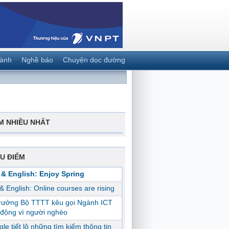
gành
Nghề báo
Chuyện dọc đường
M NHIỀU NHẤT
U ĐIỂM
 & English: Enjoy Spring
 & English: Online courses are rising
trưởng Bộ TTTT kêu gọi Ngành ICT
động vì người nghèo
le tiết lộ những tìm kiếm thông tin