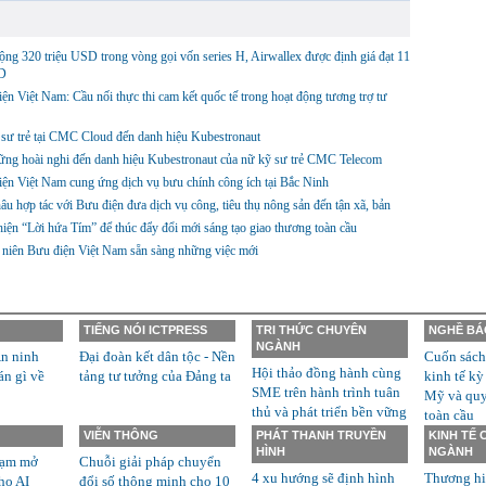
ng 320 triệu USD trong vòng gọi vốn series H, Airwallex được định giá đạt 11
D
ện Việt Nam: Cầu nối thực thi cam kết quốc tế trong hoạt động tương trợ tư
sư trẻ tại CMC Cloud đến danh hiệu Kubestronaut
ững hoài nghi đến danh hiệu Kubestronaut của nữ kỹ sư trẻ CMC Telecom
ện Việt Nam cung ứng dịch vụ bưu chính công ích tại Bắc Ninh
âu hợp tác với Bưu điện đưa dịch vụ công, tiêu thụ nông sản đến tận xã, bản
iện “Lời hứa Tím” để thúc đẩy đổi mới sáng tạo giao thương toàn cầu
 niên Bưu điện Việt Nam sẵn sàng những việc mới
TIẾNG NÓI ICTPRESS
TRI THỨC CHUYÊN
NGHỀ BÁ
NGÀNH
n ninh
Đại đoàn kết dân tộc - Nền
Cuốn sách
Hội thảo đồng hành cùng
án gì về
tảng tư tưởng của Đảng ta
kinh tế kỳ
SME trên hành trình tuân
Mỹ và quyề
thủ và phát triển bền vững
toàn cầu
VIỄN THÔNG
PHÁT THANH TRUYỀN
KINH TẾ
HÌNH
NGÀNH
rạm mở
Chuỗi giải pháp chuyển
4 xu hướng sẽ định hình
Thương hi
ho AI
đổi số thông minh cho 10