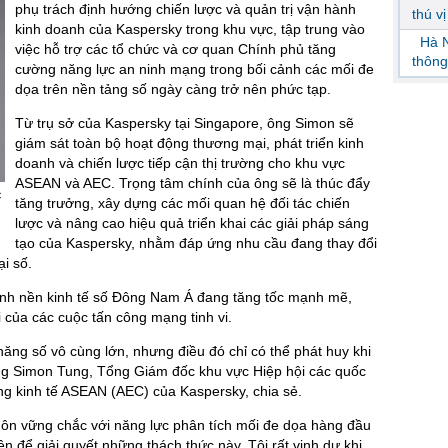
phụ trách định hướng chiến lược và quản trị vận hành
thú v
kinh doanh của Kaspersky trong khu vực, tập trung vào
Hà N
việc hỗ trợ các tổ chức và cơ quan Chính phủ tăng
thông
cường năng lực an ninh mạng trong bối cảnh các mối đe
dọa trên nền tảng số ngày càng trở nên phức tạp.
Từ trụ sở của Kaspersky tại Singapore, ông Simon sẽ
giám sát toàn bộ hoạt động thương mại, phát triển kinh
doanh và chiến lược tiếp cận thị trường cho khu vực
ASEAN và AEC. Trọng tâm chính của ông sẽ là thúc đẩy
c
tăng trưởng, xây dựng các mối quan hệ đối tác chiến
lược và nâng cao hiệu quả triển khai các giải pháp sáng
tạo của Kaspersky, nhằm đáp ứng nhu cầu đang thay đổi
ại số.
cảnh nền kinh tế số Đông Nam Á đang tăng tốc mạnh mẽ,
 của các cuộc tấn công mạng tinh vi.
ăng số vô cùng lớn, nhưng điều đó chỉ có thể phát huy khi
ng Simon Tung, Tổng Giám đốc khu vực Hiệp hội các quốc
 kinh tế ASEAN (AEC) của Kaspersky, chia sẻ.
ôn vững chắc với năng lực phân tích mối đe dọa hàng đầu
ện để giải quyết những thách thức này. Tôi rất vinh dự khi