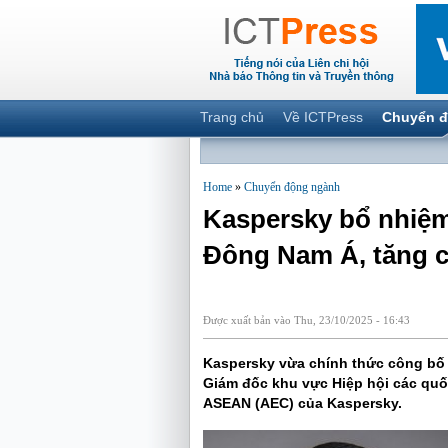
Trang chủ
Về ICTPress
Chuyển đ
Home
»
Chuyển động ngành
Kaspersky bổ nhiệ
Đông Nam Á, tăng c
Được xuất bản vào Thu, 23/10/2025 - 16:43
Kaspersky vừa chính thức công bố 
Giám đốc khu vực Hiệp hội các qu
ASEAN (AEC) của Kaspersky.