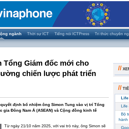
ộng ngành
Thời sự ICT
Tiếng nói ICTPress
Tri thức chuyên n
m Tổng Giám đốc mới cho
//
XE
ường chiến lược phát triển
//
TIÊ
Life
quyết định bổ nhiệm ông Simon Tung vào vị trí Tổng
Life
ốc gia Đông Nam Á (ASEAN) và Cộng đồng kinh tế
Bộ 
hành 
Từ ngày 21/10 năm 2025, với vai trò này, ông Simon sẽ
Goog