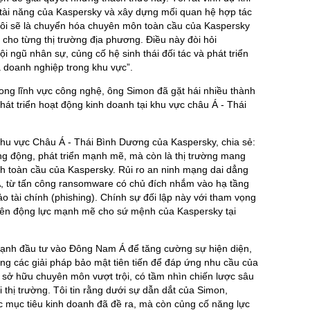
 tài năng của Kaspersky và xây dựng mối quan hệ hợp tác
tôi sẽ là chuyển hóa chuyên môn toàn cầu của Kaspersky
c cho từng thị trường địa phương. Điều này đòi hỏi
 ngũ nhân sự, củng cố hệ sinh thái đối tác và phát triển
 doanh nghiệp trong khu vực”.
ong lĩnh vực công nghệ, ông Simon đã gặt hái nhiều thành
hát triển hoạt động kinh doanh tại khu vực châu Á - Thái
hu vực Châu Á - Thái Bình Dương của Kaspersky, chia sẻ:
g động, phát triển mạnh mẽ, mà còn là thị trường mang
nh toàn cầu của Kaspersky. Rủi ro an ninh mạng dai dẳng
Á, từ tấn công ransomware có chủ đích nhắm vào hạ tầng
o tài chính (phishing). Chính sự đối lập này với tham vọng
ên động lực mạnh mẽ cho sứ mệnh của Kaspersky tại
mạnh đầu tư vào Đông Nam Á để tăng cường sự hiện diện,
ộng các giải pháp bảo mật tiên tiến để đáp ứng nhu cầu của
sở hữu chuyên môn vượt trội, có tầm nhìn chiến lược sâu
i thị trường. Tôi tin rằng dưới sự dẫn dắt của Simon,
c mục tiêu kinh doanh đã đề ra, mà còn củng cố năng lực