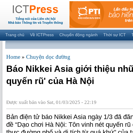
Trang chủ
Về ICTPress
Chuyển động ngành
Thời sự ICT
Home
»
Chuyện dọc đường
Báo Nikkei Asia giới thiệu nh
quyến rũ' của Hà Nội
Được xuất bản vào Sat, 01/03/2025 - 22:19
Bản điện tử báo Nikkei Asia ngày 1/3 đã đăng 
đề “Dạo chơi Hà Nội: Tôn vinh nét quyến rũ
thực đường phố và di tích từ quá khứ” của t