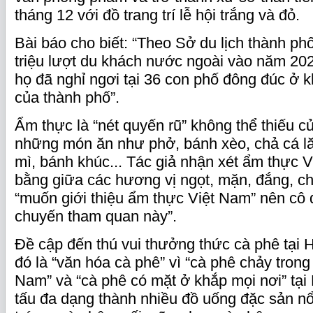
tháng 12 với đồ trang trí lễ hội trắng và đỏ.
Bài báo cho biết: “Theo Sở du lịch thành ph
triệu lượt du khách nước ngoài vào năm 202
họ đã nghỉ ngơi tại 36 con phố đông đúc ở 
của thành phố”.
Ẩm thực là “nét quyến rũ” không thể thiếu c
những món ăn như phở, bánh xèo, chả cá lă
mì, bánh khúc... Tác giả nhận xét ẩm thực V
bằng giữa các hương vị ngọt, mặn, đắng, ch
“muốn giới thiệu ẩm thực Việt Nam” nên cô 
chuyến tham quan này”.
Đề cập đến thú vui thưởng thức cà phê tại H
đó là “văn hóa cà phê” vì “cà phê chảy tron
Nam” và “cà phê có mặt ở khắp mọi nơi” tại
tấu đa dạng thành nhiều đồ uống đặc sản nổ