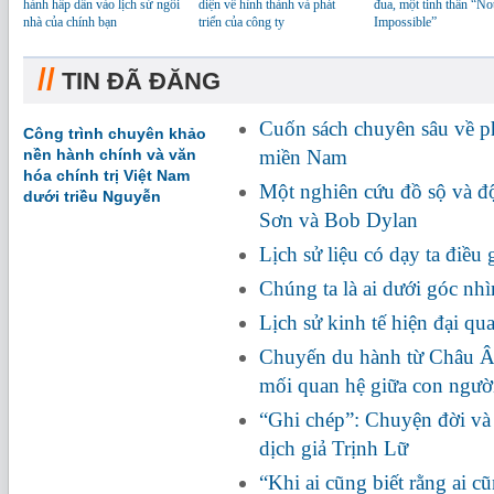
hành hấp dẫn vào lịch sử ngôi
diện về hình thành và phát
đua, một tinh thần “No
nhà của chính bạn
triển của công ty
Impossible”
//
TIN ĐÃ ĐĂNG
Cuốn sách chuyên sâu về 
Công trình chuyên khảo
nền hành chính và văn
miền Nam
hóa chính trị Việt Nam
Một nghiên cứu đồ sộ và đ
dưới triều Nguyễn
Sơn và Bob Dylan
Lịch sử liệu có dạy ta điều 
Chúng ta là ai dưới góc n
Lịch sử kinh tế hiện đại qu
Chuyến du hành từ Châu Â
mối quan hệ giữa con người
“Ghi chép”: Chuyện đời và 
dịch giả Trịnh Lữ
“Khi ai cũng biết rằng ai c