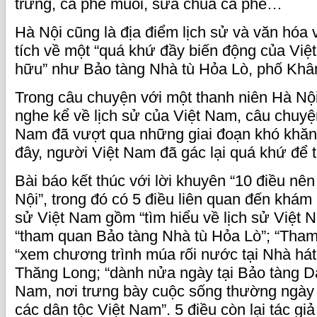
trứng, cà phê muối, sữa chua cà phê…
Hà Nội cũng là địa điểm lịch sử và văn hóa
tích về một “quá khứ đầy biến động của Việ
hữu” như Bảo tàng Nhà tù Hỏa Lò, phố Khâ
Trong câu chuyện với một thanh niên Hà Nội
nghe kể về lịch sử của Việt Nam, câu chuyệ
Nam đã vượt qua những giai đoạn khó khăn
đây, người Việt Nam đã gác lại quá khứ để t
Bài báo kết thúc với lời khuyên “10 điều nê
Nội”, trong đó có 5 điều liên quan đến khám
sử Việt Nam gồm “tìm hiểu về lịch sử Việt Na
“tham quan Bảo tàng Nhà tù Hỏa Lò”; “Tha
“xem chương trình múa rối nước tại Nhà há
Thăng Long; “dành nửa ngày tại Bảo tàng Dâ
Nam, nơi trưng bày cuộc sống thường ngày 
các dân tộc Việt Nam”. 5 điều còn lại tác g