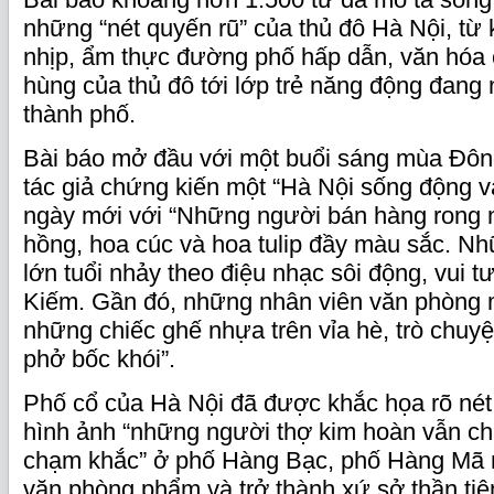
những “nét quyến rũ” của thủ đô Hà Nội, từ
nhịp, ẩm thực đường phố hấp dẫn, văn hóa c
hùng của thủ đô tới lớp trẻ năng động đang
thành phố.
Bài báo mở đầu với một buổi sáng mùa Đông
tác giả chứng kiến một “Hà Nội sống động v
ngày mới với “Những người bán hàng rong 
hồng, hoa cúc và hoa tulip đầy màu sắc. 
lớn tuổi nhảy theo điệu nhạc sôi động, vui 
Kiếm. Gần đó, những nhân viên văn phòng m
những chiếc ghế nhựa trên vỉa hè, trò chuy
phở bốc khói”.
Phố cổ của Hà Nội đã được khắc họa rõ nét t
hình ảnh “những người thợ kim hoàn vẫn ch
chạm khắc” ở phố Hàng Bạc, phố Hàng Mã nổ
văn phòng phẩm và trở thành xứ sở thần tiê