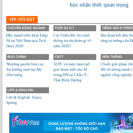
học nhận thức quan trọng
TIN NỔI BẬT
CHUYỂN ĐỘNG NGÀNH
THỜI SỰ ICT
TIẾNG NÓI ICTPRE
Đẩy mạnh triển khai Edge
Các Giám đốc An ninh
Đại đoàn kết dân tộ
AI tại Việt Nam qua Tech
thông tin dự đoán gì về
tảng tư tưởng của Đ
Days 2026
năm 2026?
BƯU CHÍNH
CNTT
VIỄN THÔNG
Nhượng quyền bưu cục:
AI PC và máy trạm mở
Chuỗi giải pháp ch
Xu hướng start-up đầy
giai đoạn mới cho AI
đổi số thông minh 
tiềm năng
trong DN tại Châu Á -
ngành công nghiệp
Thái Bình Dương
LIFE & ENGLISH
Life & English: Enjoy
Spring