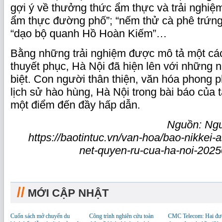
gợi ý về thưởng thức ẩm thực và trải nghiệ
ẩm thực đường phố”; “nếm thử cà phê trứng 
“dạo bộ quanh Hồ Hoàn Kiếm”…
Bằng những trải nghiệm được mô tả một cách
thuyết phục, Hà Nội đã hiện lên với những n
biệt. Con người thân thiện, văn hóa phong 
lịch sử hào hùng, Hà Nội trong bài báo của t
một điểm đến đầy hấp dẫn.
Nguồn: Ng
https://baotintuc.vn/van-hoa/bao-nikkei-a
net-quyen-ru-cua-ha-noi-20
//
MỚI CẬP NHẬT
Cuốn sách mở chuyến du
Công trình nghiên cứu toàn
CMC Telecom: Hai đư