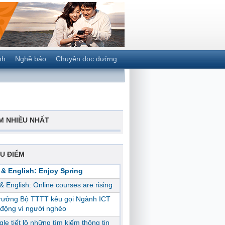
nh
Nghề báo
Chuyện dọc đường
M NHIỀU NHẤT
U ĐIỂM
 & English: Enjoy Spring
 & English: Online courses are rising
trưởng Bộ TTTT kêu gọi Ngành ICT
động vì người nghèo
le tiết lộ những tìm kiếm thông tin