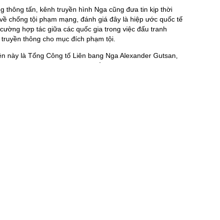
ng thông tấn, kênh truyền hình Nga cũng đưa tin kịp thời
ề chống tội phạm mạng, đánh giá đây là hiệp ước quốc tế
cường hợp tác giữa các quốc gia trong việc đấu tranh
 truyền thông cho mục đích phạm tội.
ện này là Tổng Công tố Liên bang Nga Alexander Gutsan,
i đoàn chính thức cũng có Thiếu tướng Cảnh sát F.N.
sự thuộc Bộ Nội vụ Nga.
đưa tin về Lễ mở ký Công ước Liên hợp quốc về chống tội
ây là một hiệp ước mang tính bước ngoặt của Liên hợp
ết các tội phạm gây thiệt hại hàng nghìn tỷ USD mỗi năm