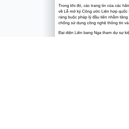
Trong khi đó, các trang tin của các hã
về Lễ mở ký Công ước Liên hợp quốc v
ràng buộc pháp lý đầu tiên nhằm tăng 
chống sử dụng công nghệ thông tin và
Đại diện Liên bang Nga tham dự sự ki
người được ủy quyền ký Công ước. Phá
Nemov, Cục trưởng Cục Điều tra Hình 
Cùng ngày, truyền thông Nhật Bản đã 
phạm mạng, dẫn nhận định cho rằng đ
quốc về tội phạm mạng, nhằm giải quy
cho nền kinh tế toàn cầu.