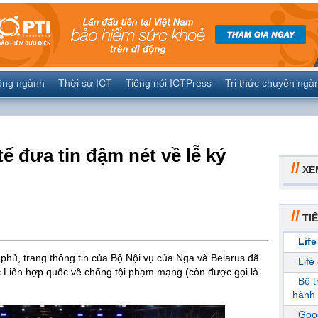
ộng ngành
Thời sự ICT
Tiếng nói ICTPress
Tri thức chuyên ngà
ế đưa tin đậm nét về lễ ký
//
XE
//
TIÊ
Life
phủ, trang thông tin của Bộ Nội vụ của Nga và Belarus đã
Life
 Liên hợp quốc về chống tội phạm mạng (còn được gọi là
Bộ 
hành 
Goog