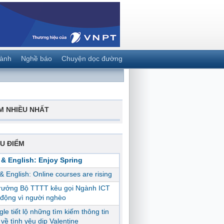
gành
Nghề báo
Chuyện dọc đường
M NHIỀU NHẤT
U ĐIỂM
 & English: Enjoy Spring
 & English: Online courses are rising
trưởng Bộ TTTT kêu gọi Ngành ICT
động vì người nghèo
le tiết lộ những tìm kiếm thông tin
ị về tình yêu dịp Valentine