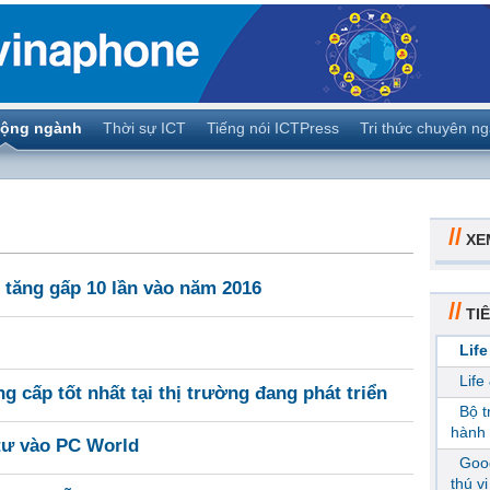
ộng ngành
Thời sự ICT
Tiếng nói ICTPress
Tri thức chuyên n
//
XE
 tăng gấp 10 lần vào năm 2016
//
TIÊ
Life
Life
ng cấp tốt nhất tại thị trường đang phát triển
Bộ 
hành 
 tư vào PC World
Goog
thú v