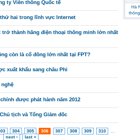
g ty Viễn thông Quốc tế
Hà N
thông
hứ hai trong lĩnh vực Internet
trở thành hãng điện thoại thông minh lớn nhất
ng còn là cổ đông lớn nhất tại FPT?
ợc xuất khẩu sang châu Phi
g nghệ
chính được phát hành năm 2012
 Chủ tịch và Tổng Giám đốc
303
304
305
306
307
308
309
310
…
next ›
last »