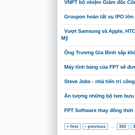
VNPT bổ nhiệm Giám đốc Côn
Groupon hoàn tất vụ IPO lớn t
Vượt Samsung và Apple, HTC 
Mỹ
Ông Trương Gia Bình sắp khô
Máy tính bảng của FPT sẽ đư
Steve Jobs - nhà tiên tri côn
Ấn tượng những bộ tem bưu 
FPT Software thay đồng thời
« first
‹ previous
…
302