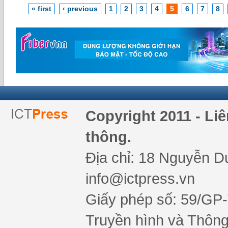
« first
‹ previous
1
2
3
4
5
6
7
8
Copyright 2011 - Li
thông.
Địa chỉ: 18 Nguyễn Du
info@ictpress.vn
Giấy phép số: 59/GP
Truyền hình và Thông 