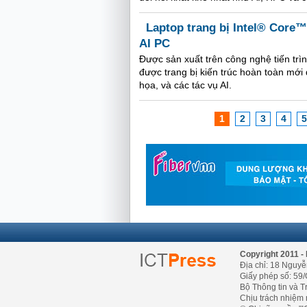
Laptop trang bị Intel® Core™
AI PC
Được sản xuất trên công nghệ tiến trình
được trang bị kiến trúc hoàn toàn mới
họa, và các tác vụ AI.
1
2
3
4
5
Copyright 2011 - 
Địa chỉ: 18 Nguyễ
Giấy phép số: 59/
Bộ Thông tin và T
Chịu trách nhiệm 