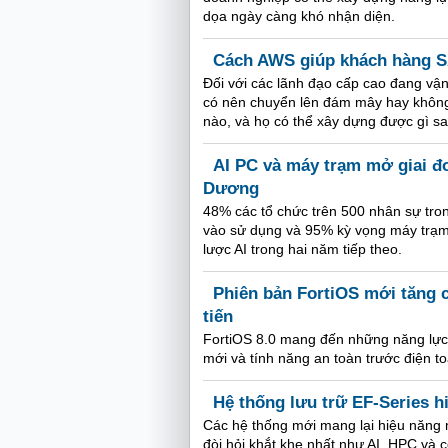
dọa ngày càng khó nhận diện.
Cách AWS giúp khách hàng SA
Đối với các lãnh đạo cấp cao đang vận
có nên chuyển lên đám mây hay không
nào, và họ có thể xây dựng được gì sa
AI PC và máy trạm mở giai đo
Dương
48% các tổ chức trên 500 nhân sự tro
vào sử dụng và 95% kỳ vọng máy trạm s
lược AI trong hai năm tiếp theo.
Phiên bản FortiOS mới tăng 
tiến
FortiOS 8.0 mang đến những năng lực
mới và tính năng an toàn trước điện to
Hệ thống lưu trữ EF-Series h
Các hệ thống mới mang lại hiệu năng 
đòi hỏi khắt khe nhất như AI, HPC và c