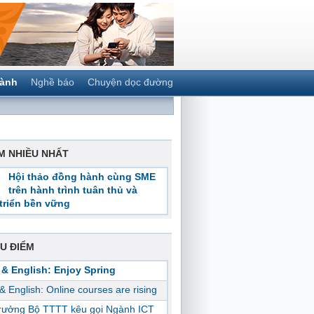
gành
Nghề báo
Chuyện dọc đường
M NHIỀU NHẤT
Hội thảo đồng hành cùng SME
trên hành trình tuân thủ và
triển bền vững
U ĐIỂM
 & English: Enjoy Spring
 & English: Online courses are rising
trưởng Bộ TTTT kêu gọi Ngành ICT