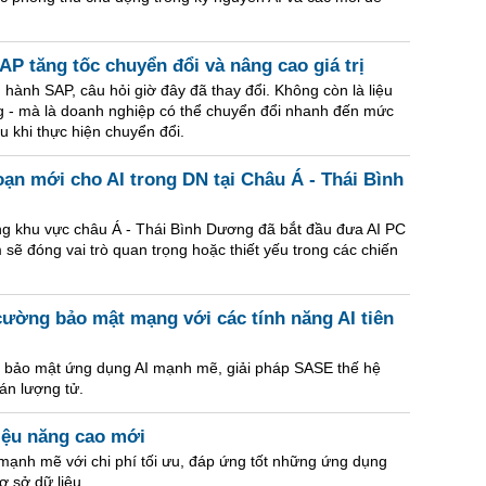
P tăng tốc chuyển đổi và nâng cao giá trị
 hành SAP, câu hỏi giờ đây đã thay đổi. Không còn là liệu
 - mà là doanh nghiệp có thể chuyển đổi nhanh đến mức
u khi thực hiện chuyển đổi.
ạn mới cho AI trong DN tại Châu Á - Thái Bình
ng khu vực châu Á - Thái Bình Dương đã bắt đầu đưa AI PC
ẽ đóng vai trò quan trọng hoặc thiết yếu trong các chiến
cường bảo mật mạng với các tính năng AI tiên
 bảo mật ứng dụng AI mạnh mẽ, giải pháp SASE thế hệ
án lượng tử.
iệu năng cao mới
mạnh mẽ với chi phí tối ưu, đáp ứng tốt những ứng dụng
ơ sở dữ liệu.