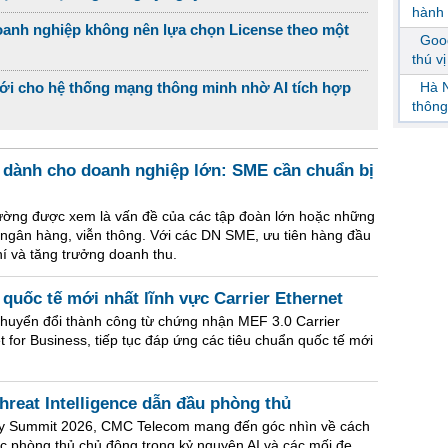
hành 
anh nghiệp không nên lựa chọn License theo một
Goog
thú v
mới cho hệ thống mạng thông minh nhờ AI tích hợp
Hà N
thông
 dành cho doanh nghiệp lớn: SME cần chuẩn bị
hường được xem là vấn đề của các tập đoàn lớn hoặc những
, ngân hàng, viễn thông. Với các DN SME, ưu tiên hàng đầu
phí và tăng trưởng doanh thu.
uốc tế mới nhất lĩnh vực Carrier Ethernet
huyển đổi thành công từ chứng nhận MEF 3.0 Carrier
 for Business, tiếp tục đáp ứng các tiêu chuẩn quốc tế mới
reat Intelligence dẫn đầu phòng thủ
rity Summit 2026, CMC Telecom mang đến góc nhìn về cách
c phòng thủ chủ động trong kỷ nguyên AI và các mối đe