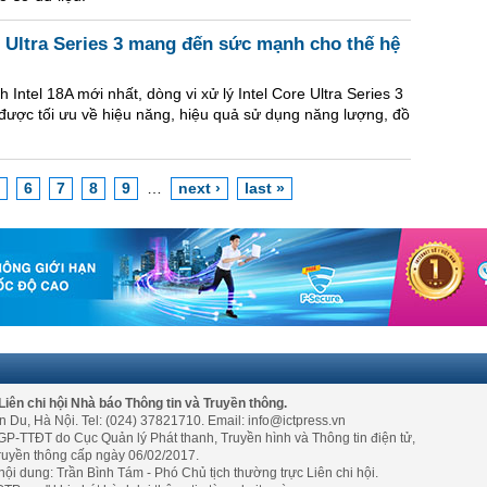
 Ultra Series 3 mang đến sức mạnh cho thế hệ
 Intel 18A mới nhất, dòng vi xử lý Intel Core Ultra Series 3
 được tối ưu về hiệu năng, hiệu quả sử dụng năng lượng, đồ
6
7
8
9
…
next ›
last »
Liên chi hội Nhà báo Thông tin và Truyền thông.
n Du, Hà Nội. Tel: (024) 37821710. Email: info@ictpress.vn
GP-TTĐT do Cục Quản lý Phát thanh, Truyền hình và Thông tin điện tử,
ruyền thông cấp ngày 06/02/2017.
nội dung: Trần Bình Tám - Phó Chủ tịch thường trực Liên chi hội.