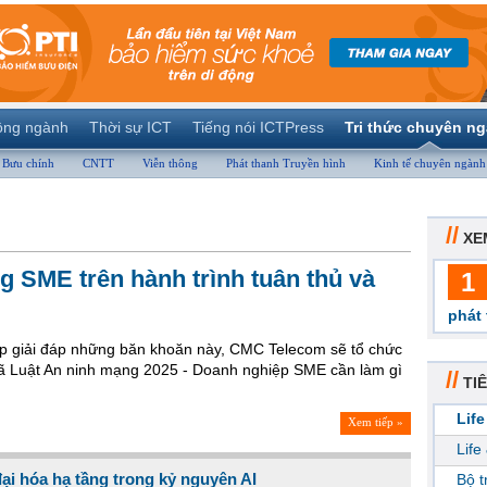
ộng ngành
Thời sự ICT
Tiếng nói ICTPress
Tri thức chuyên n
Bưu chính
CNTT
Viễn thông
Phát thanh Truyền hình
Kinh tế chuyên ngành
//
XE
g SME trên hành trình tuân thủ và
1
phát 
p giải đáp những băn khoăn này, CMC Telecom sẽ tổ chức
 mã Luật An ninh mạng 2025 - Doanh nghiệp SME cần làm gì
//
TIÊ
Life
Xem tiếp »
Life
ại hóa hạ tầng trong kỷ nguyên AI
Bộ 