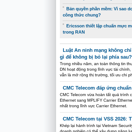
Bản quyền phần mềm: Vì sao do
công thức chung?
Ericsson thiết lập chuẩn mực 
trong RAN
Luật An ninh mạng không chỉ
gì để không bị bỏ lại phía sau?
Trong nhiều năm, an toàn thông tin t
DN hoạt động trong lĩnh vực tài chính
vẫn là mở rộng thị trường, tối ưu chi 
CMC Telecom đáp ứng chuẩn q
CMC Telecom vừa hoàn tất quá trình c
Ethernet sang MPLIFY Carrier Ethernet
nhất trong lĩnh vực Carrier Ethernet.
CMC Telecom tại VSS 2026: Th
Khép lại hành trình tại Vietnam Secu
doanh nghiệp có thể xây dựng năng lự