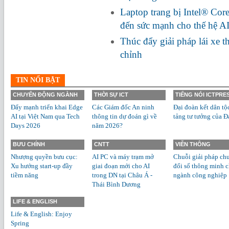
Laptop trang bị Intel® Cor
đến sức mạnh cho thế hệ A
Thúc đẩy giải pháp lái xe 
chỉnh
TIN NỔI BẬT
CHUYỂN ĐỘNG NGÀNH
THỜI SỰ ICT
TIẾNG NÓI ICTPRE
Đẩy mạnh triển khai Edge
Các Giám đốc An ninh
Đại đoàn kết dân tộ
AI tại Việt Nam qua Tech
thông tin dự đoán gì về
tảng tư tưởng của Đ
Days 2026
năm 2026?
BƯU CHÍNH
CNTT
VIỄN THÔNG
Nhượng quyền bưu cục:
AI PC và máy trạm mở
Chuỗi giải pháp ch
Xu hướng start-up đầy
giai đoạn mới cho AI
đổi số thông minh 
tiềm năng
trong DN tại Châu Á -
ngành công nghiệp
Thái Bình Dương
LIFE & ENGLISH
Life & English: Enjoy
Spring