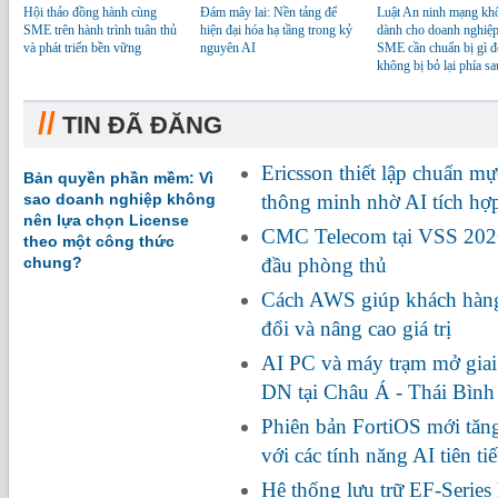
Hội thảo đồng hành cùng
Đám mây lai: Nền tảng để
Luật An ninh mạng kh
SME trên hành trình tuân thủ
hiện đại hóa hạ tầng trong kỷ
dành cho doanh nghiệp
và phát triển bền vững
nguyên AI
SME cần chuẩn bị gì đ
không bị bỏ lại phía sa
//
TIN ĐÃ ĐĂNG
Ericsson thiết lập chuẩn m
Bản quyền phần mềm: Vì
sao doanh nghiệp không
thông minh nhờ AI tích h
nên lựa chọn License
CMC Telecom tại VSS 2026:
theo một công thức
chung?
đầu phòng thủ
Cách AWS giúp khách hàng
đổi và nâng cao giá trị
AI PC và máy trạm mở giai
DN tại Châu Á - Thái Bìn
Phiên bản FortiOS mới tă
với các tính năng AI tiên ti
Hệ thống lưu trữ EF-Series