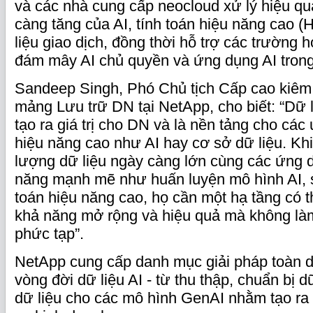
và các nhà cung cấp neocloud xử lý hiệu q
càng tăng của AI, tính toán hiệu năng cao 
liệu giao dịch, đồng thời hỗ trợ các trường
đám mây AI chủ quyền và ứng dụng AI trong
Sandeep Singh, Phó Chủ tịch Cấp cao kiê
mảng Lưu trữ DN tại NetApp, cho biết: “Dữ li
tạo ra giá trị cho DN và là nền tảng cho các
hiệu năng cao như AI hay cơ sở dữ liệu. Khi
lượng dữ liệu ngày càng lớn cùng các ứng 
năng mạnh mẽ như huấn luyện mô hình AI, s
toán hiệu năng cao, họ cần một hạ tầng có t
khả năng mở rộng và hiệu quả mà không là
phức tạp”.
NetApp cung cấp danh mục giải pháp toàn d
vòng đời dữ liệu AI - từ thu thập, chuẩn bị 
dữ liệu cho các mô hình GenAI nhằm tạo ra