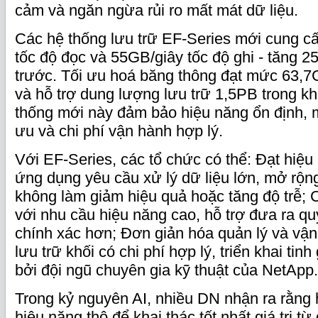
cảm và ngăn ngừa rủi ro mất mát dữ liệu.
Các hệ thống lưu trữ EF‑Series mới cung c
tốc độ đọc và 55GB/giây tốc độ ghi - tăng 2
trước. Tối ưu hoá băng thông đạt mức 63,
và hỗ trợ dung lượng lưu trữ 1,5PB trong k
thống mới này đảm bảo hiệu năng ổn định, m
ưu và chi phí vận hành hợp lý.
Với EF‑Series, các tổ chức có thể: Đạt hiệ
ứng dụng yêu cầu xử lý dữ liệu lớn, mở rộ
không làm giảm hiệu quả hoặc tăng độ trễ;
với nhu cầu hiệu năng cao, hỗ trợ đưa ra qu
chính xác hơn; Đơn giản hóa quản lý và vận
lưu trữ khối có chi phí hợp lý, triển khai tin
bởi đội ngũ chuyên gia kỹ thuật của NetApp.
Trong kỷ nguyên AI, nhiều DN nhận ra rằng 
hiệu năng thô để khai thác tốt nhất giá trị từ