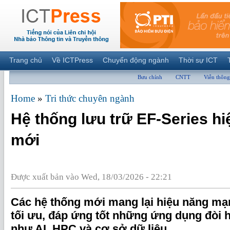
Trang chủ
Về ICTPress
Chuyển động ngành
Thời sự ICT
Bưu chính
CNTT
Viễn thông
Home
»
Tri thức chuyên ngành
Hệ thống lưu trữ EF-Series h
mới
Được xuất bản vào Wed, 18/03/2026 - 22:21
Các hệ thống mới mang lại hiệu năng mạn
tối ưu, đáp ứng tốt những ứng dụng đòi h
như AI, HPC và cơ sở dữ liệu.