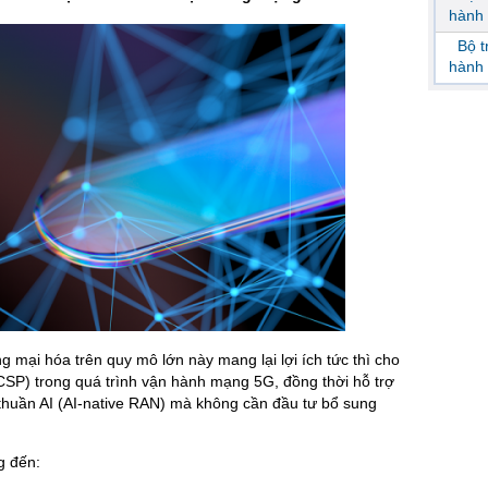
hành 
Bộ 
hành 
g mại hóa trên quy mô lớn này mang lại lợi ích tức thì cho
CSP) trong quá trình vận hành mạng 5G, đồng thời hỗ trợ
huần AI (AI‑native RAN) mà không cần đầu tư bổ sung
g đến: