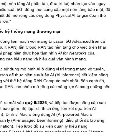
một nền tảng AI phân tán, đưa trí tuệ nhân tạo vào ngay
ệu suất 5G, đồng thời cung cấp một nền tảng bảo mật, độ
hiết để mở rộng các ứng dụng Physical AI từ giai đoạn thử
 lớn.”
ác hệ thống mạng thương mại
t động liền mạch với mạng Ericsson 5G Advanced trên cả
ilt RAN) lẫn Cloud RAN tạo nền tảng cho việc triển khai
iải pháp hiện thực hóa tầm nhìn
AI for Networks
của
âng cao hiệu năng và hiệu quả vận hành mạng.
ắc sử dụng mô hình AI ở đúng vị trí trong mạng vô tuyến,
son để thực hiện suy luận AI (AI inference) tiết kiệm năng
ùng với thế hệ dòng RAN Compute mới nhất. Bên cạnh đó,
ud RAN cho phép mở rộng các năng lực AI sang những nền
sẽ ra mắt vào
quý II/2026
, và tiếp tục được nâng cấp sau
bao gồm: Bộ lập lịch thích ứng liên kết dựa trên AI
ion), Định vị Macro ứng dụng AI (AI‑powered Macro
quản lý (AI‑managed Beamforming), điều phối đa lớp ứng
ination), Tệp lược đồ sự kiện quản lý hiệu năng