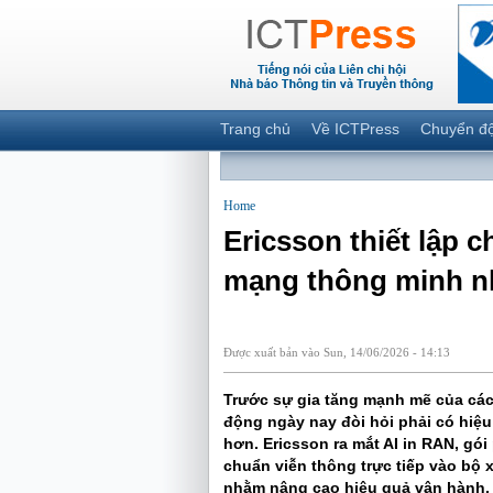
Trang chủ
Về ICTPress
Chuyển đ
Home
Ericsson thiết lập
mạng thông minh nh
Được xuất bản vào Sun, 14/06/2026 - 14:13
Trước sự gia tăng mạnh mẽ của các d
động ngày nay đòi hỏi phải có hiệ
hơn. Ericsson ra mắt AI in RAN, gó
chuẩn viễn thông trực tiếp vào bộ x
nhằm nâng cao hiệu quả vận hành, t