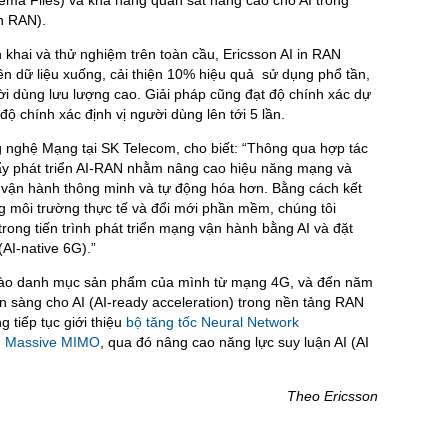
a Files) và khả năng quan sát nâng cao cho AI trong
n RAN).
khai và thử nghiệm trên toàn cầu, Ericsson AI in RAN
ền dữ liệu xuống, cải thiện 10% hiệu quả sử dụng phổ tần,
ời dùng lưu lượng cao. Giải pháp cũng đạt độ chính xác dự
ộ chính xác định vị người dùng lên tới 5 lần.
 nghệ Mạng tại SK Telecom, cho biết: “Thông qua hợp tác
ẩy phát triển AI‑RAN nhằm nâng cao hiệu năng mạng và
ợ vận hành thông minh và tự động hóa hơn. Bằng cách kết
g môi trường thực tế và đổi mới phần mềm, chúng tôi
trong tiến trình phát triển mạng vận hành bằng AI và đặt
AI-native 6G).”
I vào danh mục sản phẩm của mình từ mạng 4G, và đến năm
 sàng cho AI (AI-ready acceleration) trong nền tảng RAN
 tiếp tục giới thiệu
bộ tăng tốc Neural Network
yến Massive MIMO
, qua đó nâng cao năng lực suy luận AI (AI
Theo Ericsson