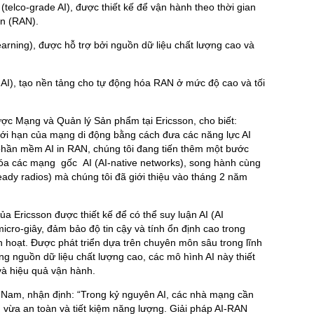
(telco-grade AI), được thiết kế để vận hành theo thời gian
ến (RAN).
earning), được hỗ trợ bởi nguồn dữ liệu chất lượng cao và
c AI), tạo nền tảng cho tự động hóa RAN ở mức độ cao và tối
ợc Mạng và Quản lý Sản phẩm tại Ericsson, cho biết:
giới hạn của mạng di động bằng cách đưa các năng lực AI
hần mềm AI in RAN, chúng tôi đang tiến thêm một bước
 hóa các mạng gốc AI (AI-native networks), song hành cùng
-ready radios) mà chúng tôi đã giới thiệu vào tháng 2 năm
a Ericsson được thiết kế để có thể suy luận AI (AI
micro‑giây, đảm bảo độ tin cậy và tính ổn định cao trong
 hoạt. Được phát triển dựa trên chuyên môn sâu trong lĩnh
g nguồn dữ liệu chất lượng cao, các mô hình AI này thiết
à hiệu quả vận hành.
t Nam, nhận định: “Trong kỷ nguyên AI, các nhà mạng cần
 vừa an toàn và tiết kiệm năng lượng. Giải pháp AI‑RAN