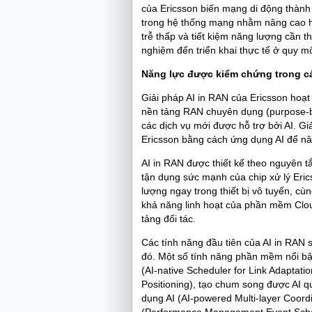
của Ericsson biến mạng di động thành 
trong hệ thống mạng nhằm nâng cao hi
trễ thấp và tiết kiệm năng lượng cần t
nghiệm đến triển khai thực tế ở quy mô
Năng lực được kiểm chứng trong c
Giải pháp AI in RAN của Ericsson hoạ
nền tảng RAN chuyên dụng (purpose-bu
các dịch vụ mới được hỗ trợ bởi AI. G
Ericsson bằng cách ứng dụng AI để n
AI in RAN được thiết kế theo nguyên t
tận dụng sức mạnh của chip xử lý Erics
lượng ngay trong thiết bị vô tuyến, c
khả năng linh hoạt của phần mềm Clo
tảng đối tác.
Các tính năng đầu tiên của AI in RAN 
đó. Một số tính năng phần mềm nổi bật 
(AI‑native Scheduler for Link Adaptat
Positioning), tạo chum song được AI 
dụng AI (AI‑powered Multi‑layer Coord