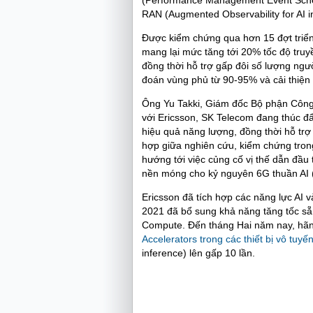
(Performance Management Event Schem
RAN (Augmented Observability for AI i
Được kiểm chứng qua hơn 15 đợt triển 
mang lại mức tăng tới 20% tốc độ truy
đồng thời hỗ trợ gấp đôi số lượng ngư
đoán vùng phủ từ 90-95% và cải thiện đ
Ông Yu Takki, Giám đốc Bộ phận Công
với Ericsson, SK Telecom đang thúc đ
hiệu quả năng lượng, đồng thời hỗ tr
hợp giữa nghiên cứu, kiểm chứng tron
hướng tới việc củng cố vị thế dẫn đầu 
nền móng cho kỷ nguyên 6G thuần AI (
Ericsson đã tích hợp các năng lực A
2021 đã bổ sung khả năng tăng tốc sẵn
Compute. Đến tháng Hai năm nay, hãng
Accelerators trong các thiết bị vô tu
inference) lên gấp 10 lần.