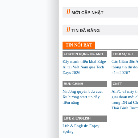
//
MỚI CẬP NHẬT
//
TIN ĐÃ ĐĂNG
TIN NỔI BẬT
CHUYỂN ĐỘNG NGÀNH
THỜI SỰ ICT
Đẩy mạnh triển khai Edge
Các Giám đốc A
AI tại Việt Nam qua Tech
thông tin dự đo
Days 2026
năm 2026?
BƯU CHÍNH
CNTT
Nhượng quyền bưu cục:
AI PC và máy t
Xu hướng start-up đầy
giai đoạn mới c
tiềm năng
trong DN tại Ch
Thái Bình Dươ
LIFE & ENGLISH
Life & English: Enjoy
Spring