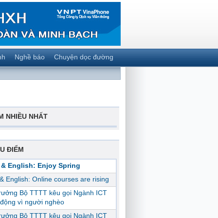
nh
Nghề báo
Chuyện dọc đường
M NHIỀU NHẤT
U ĐIỂM
 & English: Enjoy Spring
 & English: Online courses are rising
trưởng Bộ TTTT kêu gọi Ngành ICT
động vì người nghèo
trưởng Bộ TTTT kêu gọi Ngành ICT