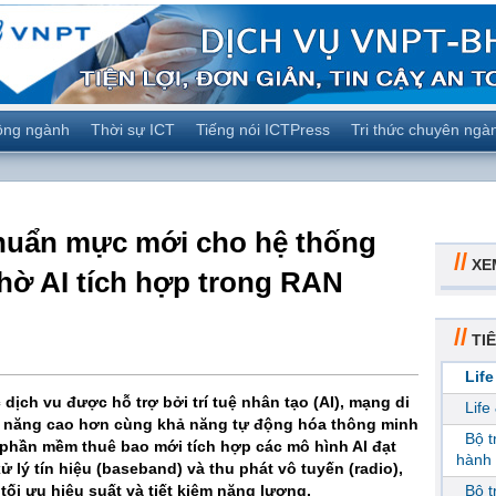
ộng ngành
Thời sự ICT
Tiếng nói ICTPress
Tri thức chuyên ngà
 chuẩn mực mới cho hệ thống
//
XE
ờ AI tích hợp trong RAN
//
TIÊ
Life
ịch vu được hỗ trợ bởi trí tuệ nhân tạo (AI), mạng di
Life
u năng cao hơn cùng khả năng tự động hóa thông minh
Bộ 
i phần mềm thuê bao mới tích hợp các mô hình AI đạt
hành 
ử lý tín hiệu (baseband) và thu phát vô tuyến (radio),
ối ưu hiệu suất và tiết kiệm năng lượng.
Bộ 