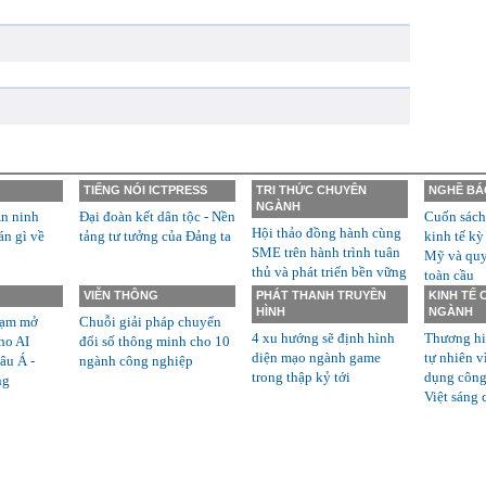
TIẾNG NÓI ICTPRESS
TRI THỨC CHUYÊN
NGHỀ BÁ
NGÀNH
n ninh
Đại đoàn kết dân tộc - Nền
Cuốn sách
Hội thảo đồng hành cùng
án gì về
tảng tư tưởng của Đảng ta
kinh tế kỳ
SME trên hành trình tuân
Mỹ và quyề
thủ và phát triển bền vững
toàn cầu
VIỄN THÔNG
PHÁT THANH TRUYỀN
KINH TẾ
HÌNH
NGÀNH
rạm mở
Chuỗi giải pháp chuyển
4 xu hướng sẽ định hình
Thương hi
ho AI
đổi số thông minh cho 10
diện mạo ngành game
tự nhiên v
âu Á -
ngành công nghiệp
trong thập kỷ tới
dụng công
ng
Việt sáng 