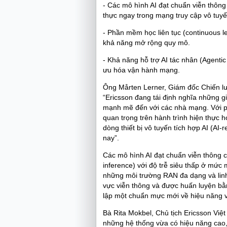
- Các mô hình AI đạt chuẩn viễn thông 
thực ngay trong mạng truy cập vô tuy
- Phần mềm học liên tục (continuous l
khả năng mở rộng quy mô.
- Khả năng hỗ trợ AI tác nhân (Agenti
ưu hóa vận hành mạng.
Ông Mårten Lerner, Giám đốc Chiến lư
“Ericsson đang tái định nghĩa những 
mạnh mẽ đến với các nhà mạng. Với p
quan trọng trên hành trình hiện thực
dòng thiết bị vô tuyến tích hợp AI (AI
nay”.
Các mô hình AI đạt chuẩn viễn thông củ
inference) với độ trễ siêu thấp ở mức 
những môi trường RAN đa dạng và linh
vực viễn thông và được huấn luyện bằn
lập một chuẩn mực mới về hiệu năng v
Bà Rita Mokbel, Chủ tịch Ericsson Việ
những hệ thống vừa có hiệu năng cao,