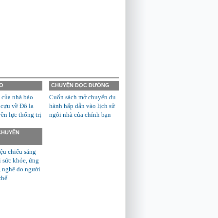
O
CHUYỆN DỌC ĐƯỜNG
 của nhà báo
Cuốn sách mở chuyến du
 cựu về Đô la
hành hấp dẫn vào lịch sử
n lực thống trị
ngôi nhà của chính bạn
 CHUYÊN
ệu chiếu sáng
ì sức khỏe, ứng
 nghệ do người
chế