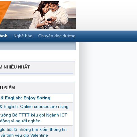
gành
Nghề báo
Chuyện dọc đường
M NHIỀU NHẤT
U ĐIỂM
 & English: Enjoy Spring
 & English: Online courses are rising
trưởng Bộ TTTT kêu gọi Ngành ICT
động vì người nghèo
le tiết lộ những tìm kiếm thông tin
ị về tình yêu dịp Valentine