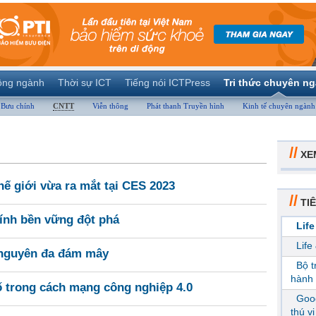
ộng ngành
Thời sự ICT
Tiếng nói ICTPress
Tri thức chuyên n
Bưu chính
CNTT
Viễn thông
Phát thanh Truyền hình
Kinh tế chuyên ngành
//
XE
hế giới vừa ra mắt tại CES 2023
//
TIÊ
tính bền vững đột phá
Life
Life
 nguyên đa đám mây
Bộ 
hành 
ố trong cách mạng công nghiệp 4.0
Goog
thú v