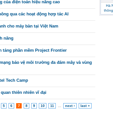
g của điện toán hiệu năng cao
Hà N
thông
hông qua các hoạt động hợp tác AI
ành cho máy bàn tại Việt Nam
nh năng
n tảng phần mềm Project Frontier
nh mạng bảo vệ môi trường đa đám mây và vùng
ntel Tech Camp
quan thiên nhiên vĩ đại
5
6
7
8
9
10
11
…
next ›
last »