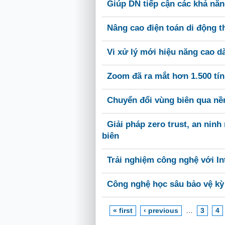
Giúp DN tiếp cận các khả năn
Nâng cao điện toán di động t
Vi xử lý mới hiệu năng cao d
Zoom đã ra mắt hơn 1.500 tí
Chuyển đổi vùng biên qua nề
Giải pháp zero trust, an ni
biên
Trải nghiệm công nghệ với I
Công nghệ học sâu bảo vệ kỳ 
« first
‹ previous
…
3
4