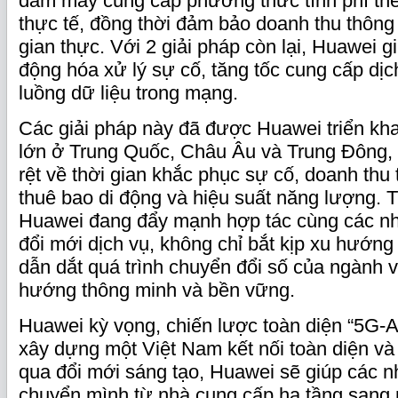
đám mây cung cấp phương thức tính phí t
thực tế, đồng thời đảm bảo doanh thu thông 
gian thực. Với 2 giải pháp còn lại, Huawei 
động hóa xử lý sự cố, tăng tốc cung cấp dịc
luồng dữ liệu trong mạng.
Các giải pháp này đã được Huawei triển kh
lớn ở Trung Quốc, Châu Âu và Trung Đông, m
rệt về thời gian khắc phục sự cố, doanh thu 
thuê bao di động và hiệu suất năng lượng. T
Huawei đang đẩy mạnh hợp tác cùng các nh
đổi mới dịch vụ, không chỉ bắt kịp xu hướn
dẫn dắt quá trình chuyển đổi số của ngành v
hướng thông minh và bền vững.
Huawei kỳ vọng, chiến lược toàn diện “5G-A
xây dựng một Việt Nam kết nối toàn diện và
qua đổi mới sáng tạo, Huawei sẽ giúp các 
chuyển mình từ nhà cung cấp hạ tầng sang 