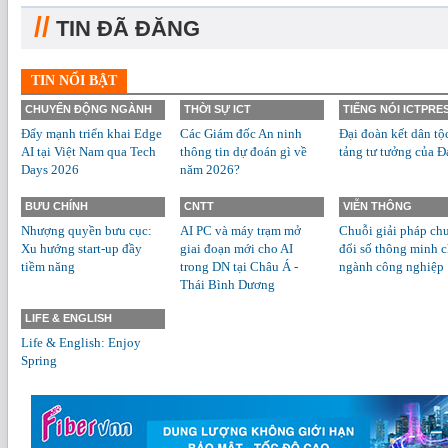
//
TIN ĐÃ ĐĂNG
TIN NỔI BẬT
CHUYỂN ĐỘNG NGÀNH
THỜI SỰ ICT
TIẾNG NÓI ICTPRE
Đẩy mạnh triển khai Edge
Các Giám đốc An ninh
Đại đoàn kết dân tộ
AI tại Việt Nam qua Tech
thông tin dự đoán gì về
tảng tư tưởng của Đ
Days 2026
năm 2026?
BƯU CHÍNH
CNTT
VIỄN THÔNG
Nhượng quyền bưu cục:
AI PC và máy trạm mở
Chuỗi giải pháp ch
Xu hướng start-up đầy
giai đoạn mới cho AI
đổi số thông minh 
tiềm năng
trong DN tại Châu Á -
ngành công nghiệp
Thái Bình Dương
LIFE & ENGLISH
Life & English: Enjoy
Spring