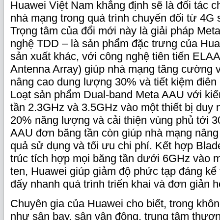
Huawei Việt Nam khẳng định sẽ là đối tác c
nhà mạng trong quá trình chuyển đổi từ 4G
Trọng tâm của đổi mới này là giải pháp Me
nghệ TDD – là sản phẩm đặc trưng của Hua
sản xuất khác, với công nghệ tiên tiến ELA
Antenna Array) giúp nhà mạng tăng cường 
nâng cao dung lượng 30% và tiết kiệm điên 
Loạt sản phẩm Dual-band Meta AAU với kiến
tần 2.3GHz và 3.5GHz vào một thiết bị duy nh
20% năng lượng và cải thiện vùng phủ tới 30
AAU đơn băng tần còn giúp nhà mạng nâng
quả sử dụng và tối ưu chi phí. Kết hợp Bla
trúc tích hợp mọi băng tần dưới 6GHz vào m
ten, Huawei giúp giảm độ phức tạp đáng kể và
đẩy nhanh quá trình triển khai và đơn giản
Chuyên gia của Huawei cho biết, trong khô
như sân bay, sân vận động, trung tâm thươ