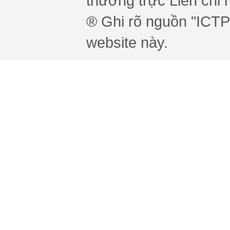
thường trực Liên chi h
® Ghi rõ nguồn "ICTPr
website này.