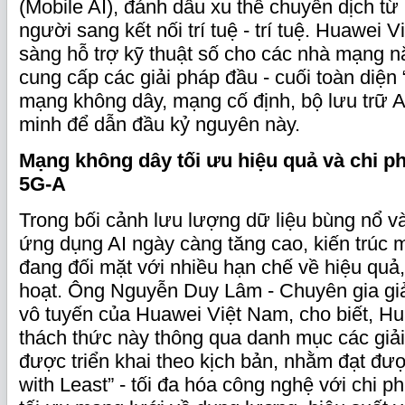
(Mobile AI), đánh dấu xu thế chuyển dịch từ 
người sang kết nối trí tuệ - trí tuệ. Huawei 
sàng hỗ trợ kỹ thuật số cho các nhà mạng n
cung cấp các giải pháp đầu - cuối toàn diện 
mạng không dây, mạng cố định, bộ lưu trữ A
minh để dẫn đầu kỷ nguyên này.
Mạng không dây tối ưu hiệu quả và chi ph
5G-A
Trong bối cảnh lưu lượng dữ liệu bùng nổ v
ứng dụng AI ngày càng tăng cao, kiến trúc 
đang đối mặt với nhiều hạn chế về hiệu quả, 
hoạt. Ông Nguyễn Duy Lâm - Chuyên gia gi
vô tuyến của Huawei Việt Nam, cho biết, Hu
thách thức này thông qua danh mục các giả
được triển khai theo kịch bản, nhằm đạt đư
with Least” - tối đa hóa công nghệ với chi phí 