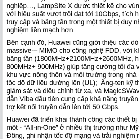
nghiệp…, LampSite X được thiết kế cho vù
với hiệu suất vượt trội đạt tới 10Gbps, tích
truy cập và băng tần trong một thiết bị duy 
nghiệm liền mạch hơn.
Bên cạnh đó, Huawei cũng giới thiệu các d
massive-– MIMO cho công nghệ FDD, với kh
băng tần (1800MHz+2100MHz+2600MHz, h
800MHz+ 900MHz) giúp tăng cường tối đa 
khu vực nông thôn và môi trường trong nhà
tốc độ dữ liệu đường lên (UL); Ăng-ten kỹ t
giám sát và điều chỉnh từ xa, và MagicSWav
dẫn Viba đầu tiên cung cấp khả năng truyền
trợ kết nối truyền dẫn lên tới 50 Gbps.
Huawei đã triển khai thành công các thiết bị 
một - “All-in-One” ở nhiều thị trường như Mỹ
Đông, ghi nhận tốc độ mạng và trải nghiệm