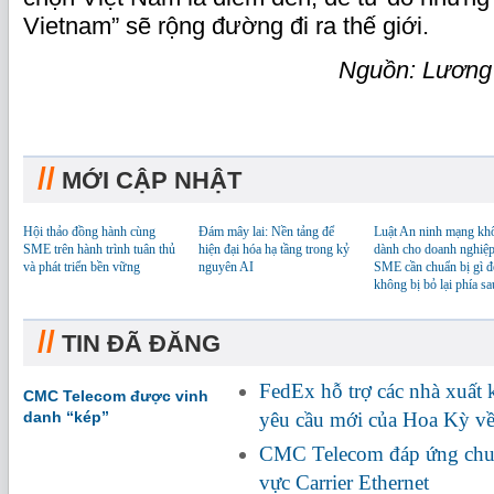
Vietnam” sẽ rộng đường đi ra thế giới.
Nguồn: Lương
//
MỚI CẬP NHẬT
Hội thảo đồng hành cùng
Đám mây lai: Nền tảng để
Luật An ninh mạng kh
SME trên hành trình tuân thủ
hiện đại hóa hạ tầng trong kỷ
dành cho doanh nghiệp
và phát triển bền vững
nguyên AI
SME cần chuẩn bị gì đ
không bị bỏ lại phía sa
//
TIN ĐÃ ĐĂNG
FedEx hỗ trợ các nhà xuất
CMC Telecom được vinh
danh “kép”
yêu cầu mới của Hoa Kỳ về
CMC Telecom đáp ứng chuẩ
vực Carrier Ethernet