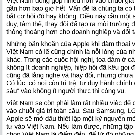
Việt Nam đóng góp nhiều hơn vào chuỗi giá 
gần hơn bao giờ hết. Vấn đề là chúng ta có 
bắt cơ hội đó hay không. Điều này cần một s
duy, tâm thế, thay đổi để tạo ra môi trường 
thông thoáng hơn cho doanh nghiệp và đối t
Những băn khoăn của Apple khi đàm thoại v
Việt Nam có lẽ cũng chính là nỗi lòng của 
khác. Trong các cuộc hội nghị, tọa đàm ở cá
không ít doanh nghiệp, hiệp hội đã kêu gọi 
cũng đã lắng nghe và thay đổi, nhưng chưa
Có lúc, có nơi còn trì trệ, tư duy hành chính
sâu” vào không ít người thực thi công vụ.
Việt Nam sẽ còn phải làm rất nhiều việc để 
vào chuỗi giá trị toàn cầu. Sau Samsung, LG
Apple sẽ mở đầu thiết lập một kỷ nguyên m
tư vào Việt Nam. Nếu làm được, những tập 
chọn Việt Nam là điểm đến, để từ đó những