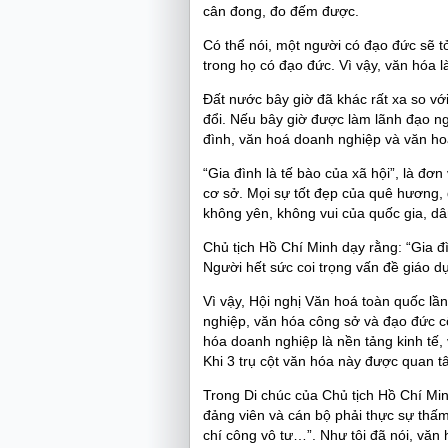
cân đong, đo đếm được.
Có thể nói, một người có đạo đức sẽ t
trong họ có đạo đức. Vì vậy, văn hóa l
Đất nước bây giờ đã khác rất xa so vớ
đổi. Nếu bây giờ được làm lãnh đạo ng
đình, văn hoá doanh nghiệp và văn ho
“Gia đình là tế bào của xã hội”, là đơn 
cơ sở. Mọi sự tốt đẹp của quê hương, 
không yên, không vui của quốc gia, dân
Chủ tịch Hồ Chí Minh dạy rằng: “Gia đìn
Người hết sức coi trọng vấn đề giáo dụ
Vì vậy, Hội nghị Văn hoá toàn quốc lầ
nghiệp, văn hóa công sở và đạo đức cô
hóa doanh nghiệp là nền tảng kinh tế,
Khi 3 trụ cột văn hóa này được quan t
Trong Di chúc của Chủ tịch Hồ Chí Mi
đảng viên và cán bộ phải thực sự thấ
chí công vô tư…”. Như tôi đã nói, vă