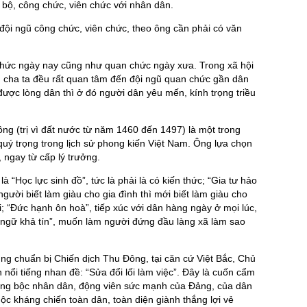
 bộ, công chức, viên chức với nhân dân.
đội ngũ công chức, viên chức, theo ông cần phải có văn
chức ngày nay cũng như quan chức ngày xưa. Trong xã hội
ng cha ta đều rất quan tâm đến đội ngũ quan chức gần dân
 được lòng dân thì ở đó người dân yêu mến, kính trọng triều
ng (trị vì đất nước từ năm 1460 đến 1497) là một trong
ý trọng trong lịch sử phong kiến Việt Nam. Ông lựa chọn
 ngay từ cấp lý trưởng.
là “Học lực sinh đồ”, tức là phải là có kiến thức; “Gia tư hảo
 người biết làm giàu cho gia đình thì mới biết làm giàu cho
i; “Đức hạnh ôn hoà”, tiếp xúc với dân hàng ngày ở mọi lúc,
 ngữ khả tín”, muốn làm người đứng đầu làng xã làm sao
ung chuẩn bị Chiến dịch Thu Đông, tại căn cứ Việt Bắc, Chủ
 nổi tiếng nhan đề: “Sửa đổi lối làm việc”. Đây là cuốn cẩm
ông bộc nhân dân, động viên sức mạnh của Đảng, của dân
ộc kháng chiến toàn dân, toàn diện giành thắng lợi vẻ