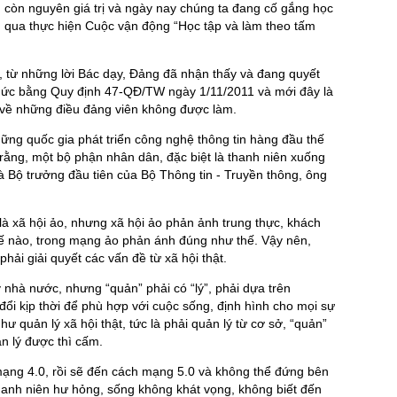
 còn nguyên giá trị và ngày nay chúng ta đang cố gắng học
 qua thực hiện Cuộc vận động “Học tập và làm theo tấm
, từ những lời Bác dạy, Đảng đã nhận thấy và đang quyết
chức bằng Quy định 47-QĐ/TW ngày 1/11/2011 và mới đây là
về những điều đảng viên không được làm.
hững quốc gia phát triển công nghệ thông tin hàng đầu thế
rằng, một bộ phận nhân dân, đặc biệt là thanh niên xuống
Là Bộ trưởng đầu tiên của Bộ Thông tin - Truyền thông, ông
à xã hội ảo, nhưng xã hội ảo phản ảnh trung thực, khách
 thế nào, trong mạng ảo phản ánh đúng như thế. Vậy nên,
hải giải quyết các vấn đề từ xã hội thật.
lý nhà nước, nhưng “quản” phải có “lý”, phải dựa trên
 đổi kịp thời để phù hợp với cuộc sống, định hình cho mọi sự
ư quản lý xã hội thật, tức là phải quản lý từ cơ sở, “quản”
n lý được thì cấm.
ạng 4.0, rồi sẽ đến cách mạng 5.0 và không thể đứng bên
hanh niên hư hỏng, sống không khát vọng, không biết đến