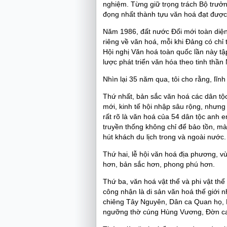
nghiệm. Từng giữ trọng trách Bộ trưởn
đọng nhất thành tựu văn hoá đạt đượ
Năm 1986, đất nước Đổi mới toàn diện
riêng về văn hoá, mỗi khi Đảng có chỉ 
Hội nghị Văn hoá toàn quốc lần này tậ
lược phát triển văn hóa theo tinh thần
Nhìn lại 35 năm qua, tôi cho rằng, lĩn
Thứ nhất, bản sắc văn hoá các dân tộc 
mới, kinh tế hội nhập sâu rộng, nhưng
rất rõ là văn hoá của 54 dân tộc anh e
truyền thống không chỉ để bảo tồn, mà
hút khách du lịch trong và ngoài nước.
Thứ hai, lễ hội văn hoá địa phương, 
hơn, bản sắc hơn, phong phú hơn.
Thứ ba, văn hoá vật thể và phi vật th
công nhận là di sản văn hoá thế giới
chiêng Tây Nguyên, Dân ca Quan họ, D
ngưỡng thờ cúng Hùng Vương, Đờn ca