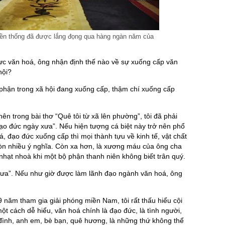
yền thống đã được lắng đọng qua hàng ngàn năm của
vực văn hoá, ông nhận định thế nào về sự xuống cấp văn
hội?
phận trong xã hội đang xuống cấp, thậm chí xuống cấp
nên trong bài thơ “Quê tôi từ xã lên phường”, tôi đã phải
 đạo đức ngày xưa”. Nếu hiện tượng cá biệt này trở nên phổ
á, đạo đức xuống cấp thì mọi thành tựu về kinh tế, vật chất
òn nhiều ý nghĩa. Còn xa hơn, là xương máu của ông cha
nhạt nhoà khi một bộ phận thanh niên không biết trân quý.
 xưa”. Nếu như giờ được làm lãnh đạo ngành văn hoá, ông
9 năm tham gia giải phóng miền Nam, tôi rất thấu hiểu cội
ột cách dễ hiểu, văn hoá chính là đạo đức, là tình người,
 đình, anh em, bè bạn, quê hương, là những thứ không thể