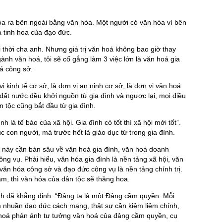
ỏa ra bên ngoài bằng văn hóa. Một người có văn hóa vì bên
à tinh hoa của đạo đức.
i thời cha anh. Nhưng giá trị văn hoá không bao giờ thay
ành văn hoá, tôi sẽ cố gắng làm 3 việc lớn là văn hoá gia
á công sở.
vị kinh tế cơ sở, là đơn vị an ninh cơ sở, là đơn vị văn hoá
đất nước đều khởi nguồn từ gia đình và ngược lại, mọi điều
 tộc cũng bắt đầu từ gia đình.
h là tế bào của xã hội. Gia đình có tốt thì xã hội mới tốt”.
c con người, mà trước hết là giáo dục từ trong gia đình.
n này cần bàn sâu về văn hoá gia đình, văn hoá doanh
ng vụ. Phải hiểu, văn hóa gia đình là nền tảng xã hội, văn
 văn hóa công sở và đạo đức công vụ là nền tảng chính trị.
âm, thì văn hóa của dân tộc sẽ thăng hoa.
nh đã khẳng định: “Đảng ta là một Đảng cầm quyền. Mỗi
m nhuần đạo đức cách mạng, thật sự cần kiệm liêm chính,
n hoá phản ánh tư tưởng văn hoá của đảng cầm quyền, cụ