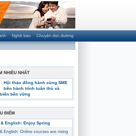
ành
Nghề báo
Chuyện dọc đường
M NHIỀU NHẤT
Hội thảo đồng hành cùng SME
trên hành trình tuân thủ và
triển bền vững
U ĐIỂM
 & English: Enjoy Spring
 & English: Online courses are rising