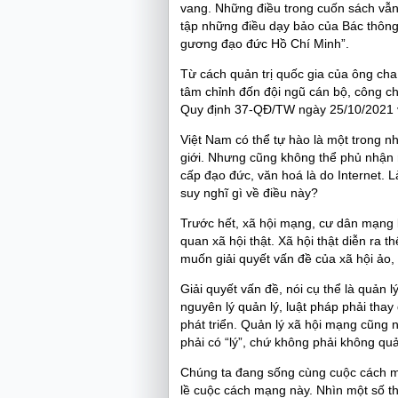
vang. Những điều trong cuốn sách vẫn
tập những điều dạy bảo của Bác thông
gương đạo đức Hồ Chí Minh”.
Từ cách quản trị quốc gia của ông cha
tâm chỉnh đốn đội ngũ cán bộ, công 
Quy định 37-QĐ/TW ngày 25/10/2021 
Việt Nam có thể tự hào là một trong n
giới. Nhưng cũng không thể phủ nhận 
cấp đạo đức, văn hoá là do Internet. 
suy nghĩ gì về điều này?
Trước hết, xã hội mạng, cư dân mạng l
quan xã hội thật. Xã hội thật diễn ra
muốn giải quyết vấn đề của xã hội ảo, p
Giải quyết vấn đề, nói cụ thể là quản 
nguyên lý quản lý, luật pháp phải thay
phát triển. Quản lý xã hội mạng cũng nh
phải có “lý”, chứ không phải không quả
Chúng ta đang sống cùng cuộc cách m
lề cuộc cách mạng này. Nhìn một số t