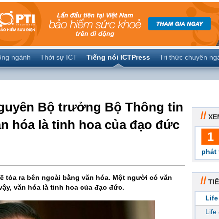
ộng ngành
Thời sự ICT
Tiếng nói ICTPress
Tri thức chuyên ng
guyên Bộ trưởng Bộ Thông tin
//
XE
n hóa là tinh hoa của đạo đức
1
phát 
ẽ tỏa ra bên ngoài bằng văn hóa. Một người có văn
//
TIÊ
vậy, văn hóa là tinh hoa của đạo đức.
Life
Life