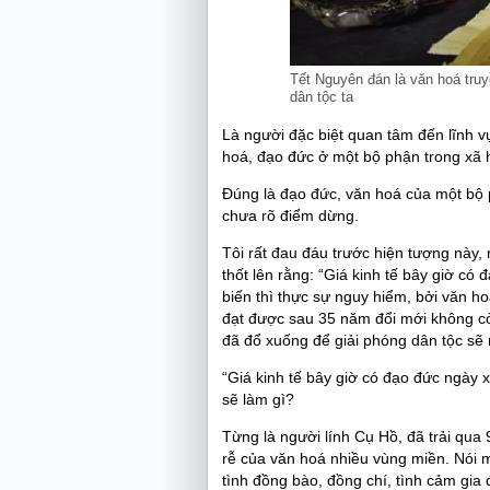
Tết Nguyên đán là văn hoá tru
dân tộc ta
Là người đặc biệt quan tâm đến lĩnh 
hoá, đạo đức ở một bộ phận trong xã 
Đúng là đạo đức, văn hoá của một bộ 
chưa rõ điểm dừng.
Tôi rất đau đáu trước hiện tượng này, 
thốt lên rằng: “Giá kinh tế bây giờ có
biến thì thực sự nguy hiểm, bởi văn ho
đạt được sau 35 năm đổi mới không c
đã đổ xuống để giải phóng dân tộc sẽ 
“Giá kinh tế bây giờ có đạo đức ngày
sẽ làm gì?
Từng là người lính Cụ Hồ, đã trải qua 
rễ của văn hoá nhiều vùng miền. Nói m
tình đồng bào, đồng chí, tình cảm gia