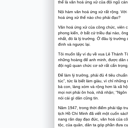
thể là văn hoá ứng xử của đội ngũ cán
Nội hàm văn hoá ứng xử rất rộng. Với 
hoá ứng xử thế nào cho phải đạo?
Văn hoá ứng xử của công chức, viên 
phong kiến, ở bất cứ triều đại nào, ô
nhất, đó là lý trưởng. Ở đâu lý trưởng
đình và ngược lại.
Tôi muốn lấy ví dụ về vua Lê Thánh Tô
những hoàng đế anh minh, được dân qu
đội ngũ quan chức cơ sở rất cẩn trọng,
Để làm lý trưởng, phải đủ 4 tiêu chuẩn 
túc”, tức là biết làm giàu, vì chỉ những
bà con, làng xóm và rộng hơn là xã hộ
mọi nơi phải ôn hoà, nhã nhặn; “Ngôn
nói cái gì dân cũng tin.
Năm 1947, trong thời điểm phải tập tr
tịch Hồ Chí Minh đã viết một cuốn sách
nang răn dạy đạo đức, văn hoá của c
tộc, của quân, dân ta góp phần đưa cu