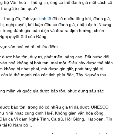
g Bộ Văn hoá - Thông tin, ông có thể đánh giá một cách cô
c trong 35 năm qua?
. Trong đó, lĩnh vực
kinh tế
đã có nhiều tổng kết, đánh giá;
thị, nghị quyết, kết luận đều có đánh giá, nhận định. Nhưng
p trung đánh giá toàn diện và đưa ra định hướng, chiến
 Nghị quyết XIII của Đảng.
h vực văn hoá có rất nhiều điểm.
được bảo tồn, duy trì, phát triển, nâng cao. Đất nước đổi
 văn hoá không bị hoà tan, mai một. Điều này được thể hiện
m không bị nhạt phai, mà được gìn giữ, phát huy giá trị
 còn là thế mạnh của các tỉnh phía Bắc, Tây Nguyên thu
vùng miền và quốc gia được bảo tồn, phục dựng sâu sắc
ể được bảo tồn, trong đó có nhiều giá trị đã được UNESCO
 như Nhã nhạc cung đình Huế, Không gian văn hóa cồng
ân ca Ví dặm Nghệ Tĩnh, Ca trù, Hội Gióng, Hát xoan, Tín
 tài tử Nam bộ…