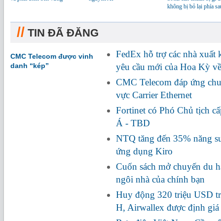
không bị bỏ lại phía sa
//
TIN ĐÃ ĐĂNG
FedEx hỗ trợ các nhà xuất
CMC Telecom được vinh
danh “kép”
yêu cầu mới của Hoa Kỳ về
CMC Telecom đáp ứng chuẩ
vực Carrier Ethernet
Fortinet có Phó Chủ tịch c
Á - TBD
NTQ tăng đến 35% năng suấ
ứng dụng Kiro
Cuốn sách mở chuyến du hà
ngôi nhà của chính bạn
Huy động 320 triệu USD tr
H, Airwallex được định giá