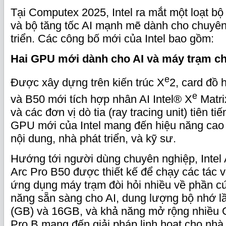
Tại Computex 2025, Intel ra mắt một loạt b
và bộ tăng tốc AI mạnh mẽ dành cho chuyên
triển. Các công bố mới của Intel bao gồm:
Hai GPU mới dành cho AI và
m
áy trạm
c
e
Được xây dựng trên kiến trúc X
2, card đồ 
e
và B50 mới tích hợp nhân AI Intel® X
Matri
và các đơn vị dò tia (ray tracing unit) tiên t
GPU mới của Intel mang đến hiệu năng cao
nội dung, nhà phát triển, và kỹ sư.
Hướng tới người dùng chuyên nghiệp, Intel 
Arc Pro B50 được thiết kế để chạy các tác v
ứng dụng máy trạm đòi hỏi nhiều về phần c
năng sẵn sàng cho AI, dung lượng bộ nhớ lầ
(GB) và 16GB, và khả năng mở rộng nhiều G
Pro B mang đến giải pháp linh hoạt cho nhà