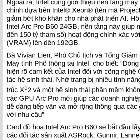
Ngoài ra, Intel cũng giới thiệu nền tảng máy 
chỉnh dựa trên Intel® Xeon® (tên mã Projec
giảm bớt khó khăn cho nhà phát triển AI. H
Intel Arc Pro B60 24GB, nền tảng này giúp m
đến 150 tỷ tham số) hoạt động chính xác vớ
(VRAM) lên đến 192GB.
Bà Vivian Lien, Phó Chủ tịch và Tổng Giám
Máy tính Phổ thông tại Intel, cho biết: “Dòng
hiện rõ cam kết của Intel đối với công ngh
tác hệ sinh thái. Nhờ trang bị nhiều tính nă
e
trúc X
2 và một hệ sinh thái phần mềm khôn
các GPU Arc Pro mới giúp các doanh nghiệ
dễ dàng tiếp vận và mở rộng thông qua các 
với nhu cầu”.
Card đồ họa Intel Arc Pro B60 sẽ bắt đầu l
các đối tác sản xuất ASRock, Gunnir, Lanne