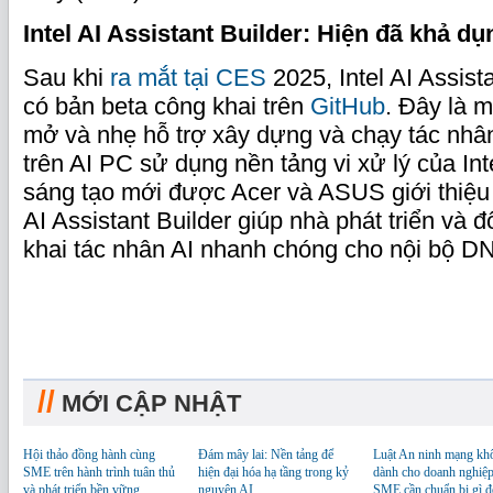
Intel AI Assistant Builder: Hiện đã khả dụ
Sau khi
ra mắt tại CES
2025, Intel AI Assist
có bản beta công khai trên
GitHub
. Đây là 
mở và nhẹ hỗ trợ xây dựng và chạy tác nhân
trên AI PC sử dụng nền tảng vi xử lý của Int
sáng tạo mới được Acer và ASUS giới thiệu 
AI Assistant Builder giúp nhà phát triển và đố
khai tác nhân AI nhanh chóng cho nội bộ D
//
MỚI CẬP NHẬT
Hội thảo đồng hành cùng
Đám mây lai: Nền tảng để
Luật An ninh mạng kh
SME trên hành trình tuân thủ
hiện đại hóa hạ tầng trong kỷ
dành cho doanh nghiệp
và phát triển bền vững
nguyên AI
SME cần chuẩn bị gì đ