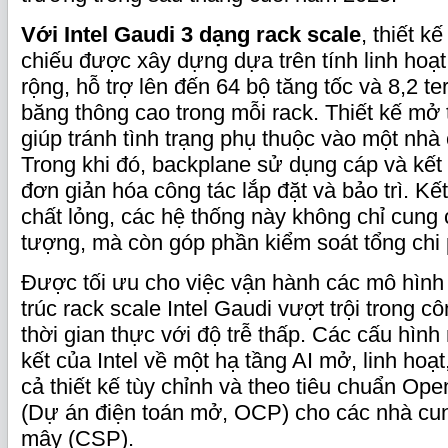
Với Intel Gaudi 3 dạng rack scale
, thiết k
chiếu được xây dựng dựa trên tính linh hoạ
rộng, hỗ trợ lên đến 64 bộ tăng tốc và 8,2 t
băng thông cao trong mỗi rack. Thiết kế m
giúp tránh tình trạng phụ thuộc vào một nhà
Trong khi đó, backplane sử dụng cáp và kết
đơn giản hóa công tác lắp đặt và bảo trì. K
chất lỏng, các hệ thống này không chỉ cung
tượng, mà còn góp phần kiểm soát tổng chi
Được tối ưu cho việc vận hành các mô hình
trúc rack scale Intel Gaudi vượt trội trong c
thời gian thực với độ trễ thấp. Các cấu hìn
kết của Intel về một hạ tầng AI mở, linh hoạt
cả thiết kế tùy chỉnh và theo tiêu chuẩn Op
(Dự án điện toán mở, OCP) cho các nhà cu
mây (CSP).