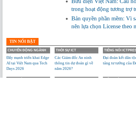
Bưu điện Việt Nam: Cầu nối
trong hoạt động tương trợ 
Bản quyền phần mềm: Vì s
nên lựa chọn License theo
TIN NỔI BẬT
CHUYỂN ĐỘNG NGÀNH
THỜI SỰ ICT
TIẾNG NÓI ICTPRE
Đẩy mạnh triển khai Edge
Các Giám đốc An ninh
Đại đoàn kết dân tộ
AI tại Việt Nam qua Tech
thông tin dự đoán gì về
tảng tư tưởng của Đ
Days 2026
năm 2026?
BƯU CHÍNH
CNTT
VIỄN THÔNG
Nhượng quyền bưu cục:
AI PC và máy trạm mở
Chuỗi giải pháp ch
Xu hướng start-up đầy
giai đoạn mới cho AI
đổi số thông minh 
tiềm năng
trong DN tại Châu Á -
ngành công nghiệp
Thái Bình Dương
LIFE & ENGLISH
Life & English: Enjoy
Spring