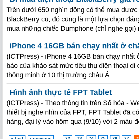
Trên dưới 650 nghìn đồng có thể mua được
BlackBerry cũ, đó cũng là một lựa chọn đán
mua những chiếc Dumphone (chỉ nghe gọi) 
iPhone 4 16GB bán chạy nhất ở ch
(ICTPress) - iPhone 4 16GB bán chạy nhất 
báo của khảo sát mức tiêu thụ điện thoại di 
thông minh ở 10 thị trường châu Á
Hình ảnh thực tế FPT Tablet
(ICTPress) - Theo thông tin trên Số hóa - W
thiết bị nghe nhìn của FPT, FPT Tablet đã c
hàng, đại lý vào hôm qua (9/10) với 2 màu đ
« first
‹ previous
…
72
73
74
75
76
77
7