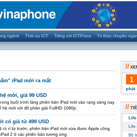
ộng ngành
Thời sự ICT
Tiếng nói ICTPress
Tri thức chuyên ngà
//
XE
1
hẩm" iPad mới ra mắt
phát 
 hệ mới, giá 99 USD
trong buổi trình làng phiên bản iPad mới vào rạng sáng nay
//
TIÊ
ế hệ mới với độ phân giải FullHD 1080p.
Life
ới có giá từ 499 USD
Life
ã rò rỉ từ trước, phiên bản iPad mới vừa được Apple công
 iPad 2 ở các phiên bản tương ứng.
Bộ 