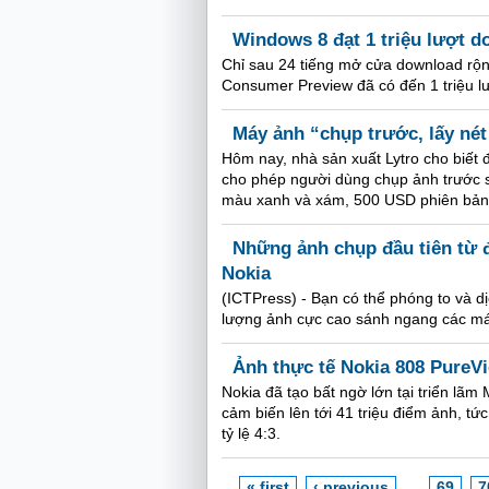
Windows 8 đạt 1 triệu lượt d
Chỉ sau 24 tiếng mở cửa download rộn
Consumer Preview đã có đến 1 triệu lượ
Máy ảnh “chụp trước, lấy nét
Hôm nay, nhà sản xuất Lytro cho biết 
cho phép người dùng chụp ảnh trước s
màu xanh và xám, 500 USD phiên bản
Những ảnh chụp đầu tiên từ 
Nokia
(ICTPress) - Bạn có thể phóng to và 
lượng ảnh cực cao sánh ngang các má
Ảnh thực tế Nokia 808 PureV
Nokia đã tạo bất ngờ lớn tại triển lã
cảm biến lên tới 41 triệu điểm ảnh, tứ
tỷ lệ 4:3.
« first
‹ previous
…
69
7