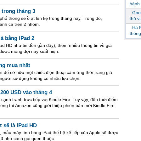
hành 
 trong tháng 3
Goog
phổ thông sẽ ồ ạt lên kệ trong tháng nay. Trong đó,
thú v
ranh cả trên 2 nhóm.
Hà N
thông
iá bằng iPad 2
ad HD như tin đồn gần đây), thêm nhiều thông tin về giá
 được mong đợi này xuất hiện.
áng mua nhất
hì để sở hữu một chiếc điện thoại cảm ứng thời trang giá
i người sử dụng không có nhiều lựa chọn.
á 200 USD vào tháng 4
nh tranh trực tiếp với Kindle Fire. Tuy vậy, đến thời điểm
iêng thì Amazon cũng giới thiệu phiên bản mới Kindle Fire
t sẽ là iPad HD
, mẫu máy tính bảng iPad thế hệ kế tiếp của Apple sẽ được
d 3 như cách gọi quen thuộc.