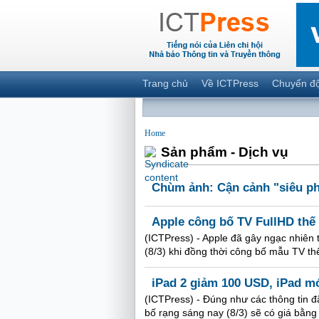
Trang chủ
Về ICTPress
Chuyển đ
Home
Sản phẩm - Dịch vụ
Chùm ảnh: Cận cảnh "siêu p
Apple công bố TV FullHD thế
(ICTPress) - Apple đã gây ngạc nhiên 
(8/3) khi đồng thời công bố mẫu TV th
iPad 2 giảm 100 USD, iPad m
(ICTPress) - Đúng như các thông tin đ
bố rạng sáng nay (8/3) sẽ có giá bằng