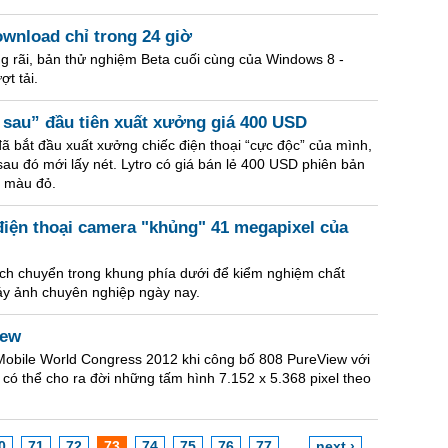
ownload chỉ trong 24 giờ
g rãi, bản thử nghiệm Beta cuối cùng của Windows 8 -
t tải.
 sau” đầu tiên xuất xưởng giá 400 USD
đã bắt đầu xuất xưởng chiếc điện thoại “cực độc” của mình,
au đó mới lấy nét. Lytro có giá bán lẻ 400 USD phiên bản
 màu đỏ.
điện thoại camera "khủng" 41 megapixel của
dịch chuyển trong khung phía dưới để kiểm nghiệm chất
y ảnh chuyên nghiệp ngày nay.
iew
m Mobile World Congress 2012 khi công bố 808 PureView với
c có thể cho ra đời những tấm hình 7.152 x 5.368 pixel theo
0
71
72
73
74
75
76
77
…
next ›