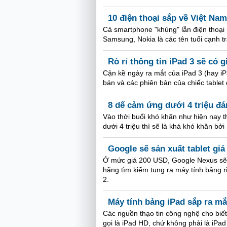
10 điện thoại sắp về Việt Nam
Cả smartphone "khủng" lẫn điện thoại 
Samsung, Nokia là các tên tuổi cạnh t
Rò rỉ thông tin iPad 3 sẽ có g
Cận kề ngày ra mắt của iPad 3 (hay iP
bán và các phiên bản của chiếc tablet
8 dế cảm ứng dưới 4 triệu đ
Vào thời buổi khó khăn như hiện nay t
dưới 4 triệu thì sẽ là khá khó khăn bở
Google sẽ sản xuất tablet gi
Ở mức giá 200 USD, Google Nexus sẽ cạ
hãng tìm kiếm tung ra máy tính bảng r
2.
Máy tính bảng iPad sắp ra mắ
Các nguồn thạo tin công nghệ cho biết
gọi là iPad HD, chứ không phải là iPa