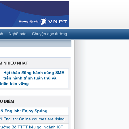
nh
Nghề báo
Chuyện dọc đường
M NHIỀU NHẤT
Hội thảo đồng hành cùng SME
trên hành trình tuân thủ và
triển bền vững
U ĐIỂM
 & English: Enjoy Spring
 & English: Online courses are rising
trưởng Bộ TTTT kêu gọi Ngành ICT