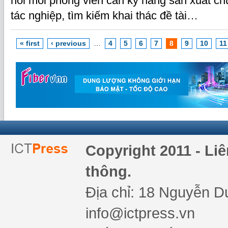
hỏi mỗi phóng viên cần kỹ năng sản xuất ch
tác nghiệp, tìm kiếm khai thác đề tài…
« first
‹ previous
…
4
5
6
7
8
9
10
11
Copyright 2011 - Li
thông.
Địa chỉ: 18 Nguyễn Du
info@ictpress.vn