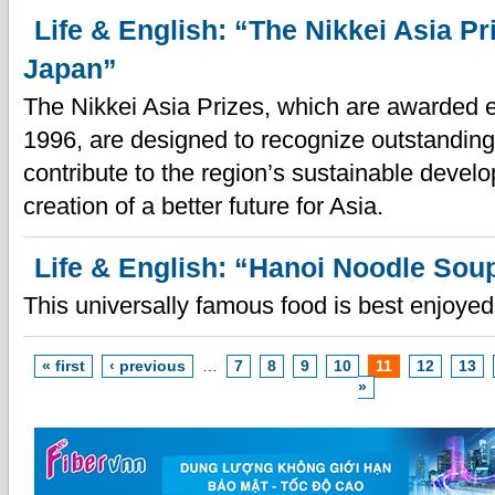
Life & English: “The Nikkei Asia Pr
Japan”
The Nikkei Asia Prizes, which are awarded 
1996, are designed to recognize outstandin
contribute to the region’s sustainable devel
creation of a better future for Asia.
Life & English: “Hanoi Noodle Sou
This universally famous food is best enjoyed
« first
‹ previous
…
7
8
9
10
11
12
13
»