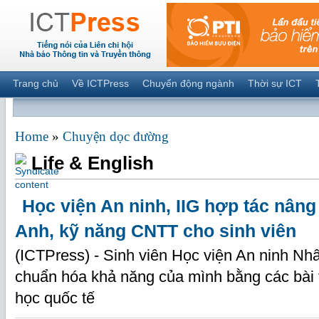
Trang chủ
Về ICTPress
Chuyển động ngành
Thời sự ICT
Home
»
Chuyện dọc đường
Life & English
Học viện An ninh, IIG hợp tác nâng
Anh, kỹ năng CNTT cho sinh viên
(ICTPress) - Sinh viên Học viện An ninh N
chuẩn hóa khả năng của mình bằng các bài t
học quốc tế