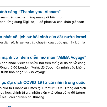
 ánh sáng “Thanks you, Vienam"
stream trên các nền tảng mạng xã hội như
ne, ứng dụng DigiLife,….để phục vụ cho khán giả toàn
 nhất về lịch sử hồi sinh của đất nước Israel
và dân số, Israel và câu chuyện của quốc gia này luôn là
g mạnh với đêm diễn mở màn "ABBA Voyage"
an nhạc ABBA từ nhiều nơi trên thế giới đã đổ về công
 Đông thủ đô London (Anh), để được hòa mình vào không
trình hòa nhạc "ABBA Voyage".
ục đại dịch COVID-19 từ cái nhìn trong cuộc
o của tờ Financial Times tại Franfurt, Đức. Trong đại dịch
a học, chính trị gia, nhân viên y tế công cộng để tường
dễ hiểu câu chuyện phi thường...