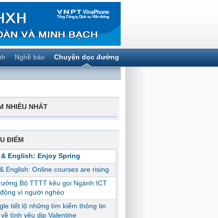
nh
Nghề báo
Chuyện dọc đường
M NHIỀU NHẤT
U ĐIỂM
 & English: Enjoy Spring
 & English: Online courses are rising
trưởng Bộ TTTT kêu gọi Ngành ICT
động vì người nghèo
le tiết lộ những tìm kiếm thông tin
ị về tình yêu dịp Valentine