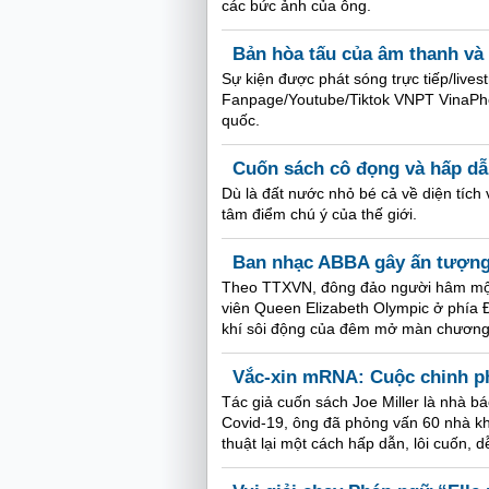
các bức ảnh của ông.
Bản hòa tấu của âm thanh và
Sự kiện được phát sóng trực tiếp/live
Fanpage/Youtube/Tiktok VNPT VinaPho
quốc.
Cuốn sách cô đọng và hấp dẫn
Dù là đất nước nhỏ bé cả về diện tích 
tâm điểm chú ý của thế giới.
Ban nhạc ABBA gây ấn tượn
Theo TTXVN, đông đảo người hâm mộ b
viên Queen Elizabeth Olympic ở phía
khí sôi động của đêm mở màn chương 
Vắc-xin mRNA: Cuộc chinh ph
Tác giả cuốn sách Joe Miller là nhà bá
Covid-19, ông đã phỏng vấn 60 nhà kho
thuật lại một cách hấp dẫn, lôi cuốn, 