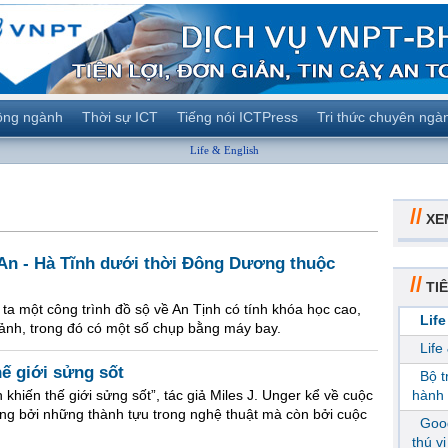
ộng ngành
Thời sự ICT
Tiếng nói ICTPress
Tri thức chuyên ngà
Life & English
//
XE
An - Hà Tĩnh dưới thời Đông Dương thuộc
//
TIÊ
ta một công trình đồ sộ về An Tịnh có tính khóa học cao,
Life
ảnh, trong đó có một số chụp bằng máy bay.
Life
hế giới sửng sốt
Bộ 
khiến thế giới sửng sốt”, tác giả Miles J. Unger kể về cuộc
hành 
iếng bởi những thành tựu trong nghệ thuật mà còn bởi cuộc
Goog
thú v