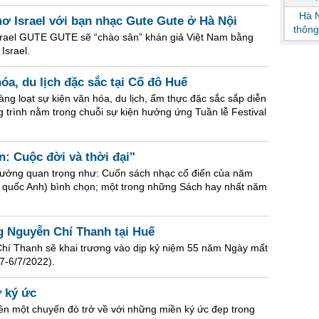
Hà N
ơ Israel với bạn nhạc Gute Gute ở Hà Nội
thông
rael GUTE GUTE sẽ “chào sân” khán giả Việt Nam bằng
Israel.
óa, du lịch đặc sắc tại Cố đô Huế
ng loạt sự kiện văn hóa, du lịch, ẩm thực đặc sắc sắp diễn
 trình nằm trong chuỗi sự kiện hưởng ứng Tuần lễ Festival
: Cuộc đời và thời đại"
ưởng quan trọng như: Cuốn sách nhạc cổ điển của năm
quốc Anh) bình chọn; một trong những Sách hay nhất năm
g Nguyễn Chí Thanh tại Huế
Chí Thanh sẽ khai trương vào dịp kỷ niệm 55 năm Ngày mất
7-6/7/2022).
ừ ký ức
ên một chuyến đò trở về với những miền ký ức đẹp trong