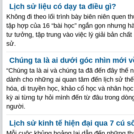
Lịch sử liệu có dạy ta điều gì?
Không đi theo lối trình bày biên niên quen t
tập hợp của 16 “bài học” ngắn gọn nhưng h
tư tưởng, tập trung vào việc lý giải bản chất c
sử.
Chúng ta là ai dưới góc nhìn mới 
“Chúng ta là ai và chúng ta đã đến đây thế 
dành cho những ai quan tâm đến lịch sử thế 
hóa, di truyền học, khảo cổ học và nhân họ
kỳ ai từng tự hỏi mình đến từ đâu trong dòng
người.
Lịch sử kinh tế hiện đại qua 7 cú s
Mỗi cuộc khủng hoảng lại dẫn đến những tha