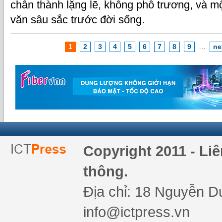
chân thành lặng lẽ, không phô trương, và 
văn sâu sắc trước đời sống.
1
2
3
4
5
6
7
8
9
…
ne
Copyright 2011 - Li
thông.
Địa chỉ: 18 Nguyễn Du
info@ictpress.vn