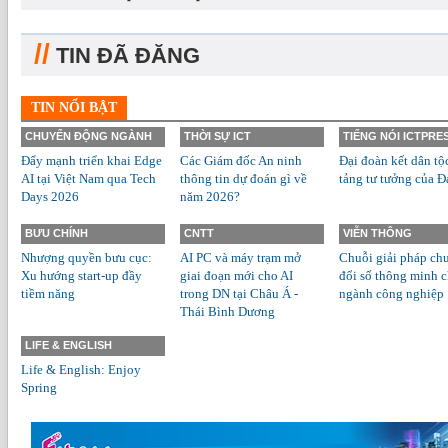
//
TIN ĐÃ ĐĂNG
TIN NỔI BẬT
CHUYỂN ĐỘNG NGÀNH
THỜI SỰ ICT
TIẾNG NÓI ICTPRE
Đẩy mạnh triển khai Edge
Các Giám đốc An ninh
Đại đoàn kết dân tộ
AI tại Việt Nam qua Tech
thông tin dự đoán gì về
tảng tư tưởng của Đ
Days 2026
năm 2026?
BƯU CHÍNH
CNTT
VIỄN THÔNG
Nhượng quyền bưu cục:
AI PC và máy trạm mở
Chuỗi giải pháp ch
Xu hướng start-up đầy
giai đoạn mới cho AI
đổi số thông minh 
tiềm năng
trong DN tại Châu Á -
ngành công nghiệp
Thái Bình Dương
LIFE & ENGLISH
Life & English: Enjoy
Spring