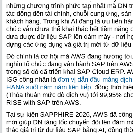
những chương trình phức tạp nhất mà DN tri
tác động đến tài chính, chuỗi cung ứng, sản
khách hàng. Trong khi AI đang là ưu tiên hà
chức vẫn chưa thể khai thác hết tiềm năng 
đưa được dữ liệu SAP lên đám mây - nơi họ
dựng các ứng dụng và giá trị mới từ dữ liệu
Đó chính là cơ hội mà AWS đang hướng tới.
nghìn tổ chức đang vận hành SAP trên AWS
trong số đó đã triển khai SAP Cloud ERP.
ISG công nhận là
đơn vị dẫn đầu mảng dịch
HANA suốt năm năm liên tiếp
, đồng thời hi
(Thỏa thuận mức độ dịch vụ) tới 99,95% cho
RISE with SAP trên AWS.
Tại sự kiện SAPPHIRE 2026, AWS đã công 
mới giúp DN tăng tốc chuyển đổi lên đám m
thác giá trị từ dữ liệu SAP bằng AI, đồng th