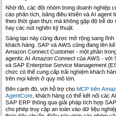
Nhờ đó, các đội nhóm trong doanh nghiệp c
cáo phân tích, bảng điều khiển và AI agent 
theo thời gian thực mà không gặp độ trễ do 
hay các nút nghẽn kỹ thuật.
Sáng tạo này cũng được mở rộng sang lĩnh
khách hàng. SAP và AWS cũng đang lên kế 
Amazon Connect Customer - một phần trong
agentic AI
Amazon Connect
của AWS - với 
và SAP Enterprise Service Management (ES
chức có thể cung cấp trải nghiệm khách hàn
trên mọi kênh ở quy mô lớn.
Bên cạnh đó, với hỗ trợ cho
MCP trên Amaz
AgentCore
, khách hàng có thể kết nối các A
SAP ERP thông qua giải pháp tích hợp SAP I
cho phép truy cập an toàn vào dữ liệu nghi
thức tiêu chuẩn. Điều này giúp các nhóm vậ