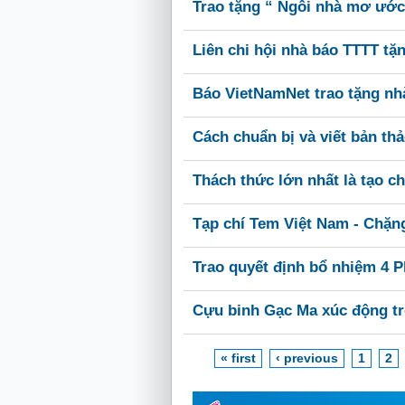
Trao tặng “ Ngôi nhà mơ ước
Liên chi hội nhà báo TTTT t
Báo VietNamNet trao tặng nh
Cách chuẩn bị và viết bản th
Thách thức lớn nhất là tạo c
Tạp chí Tem Việt Nam - Chặn
Trao quyết định bổ nhiệm 4 
Cựu binh Gạc Ma xúc động tr
« first
‹ previous
1
2