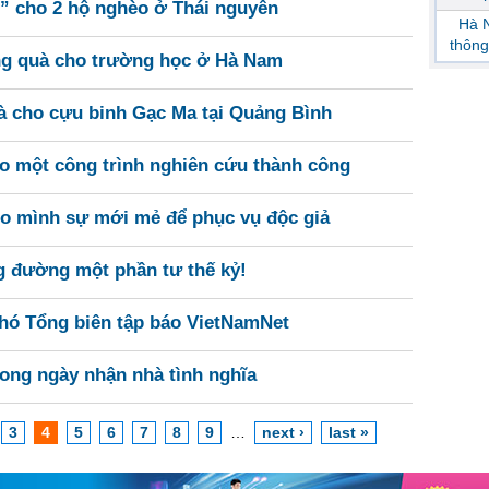
” cho 2 hộ nghèo ở Thái nguyên
Hà N
thông
ặng quà cho trường học ở Hà Nam
à cho cựu binh Gạc Ma tại Quảng Bình
ảo một công trình nghiên cứu thành công
ho mình sự mới mẻ để phục vụ độc giả
g đường một phần tư thế kỷ!
Phó Tổng biên tập báo VietNamNet
ong ngày nhận nhà tình nghĩa
3
4
5
6
7
8
9
…
next ›
last »