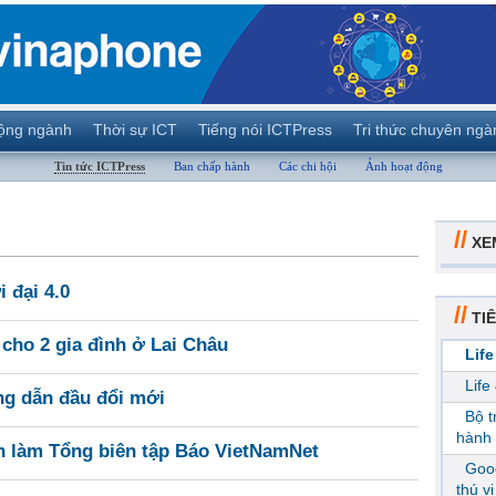
ộng ngành
Thời sự ICT
Tiếng nói ICTPress
Tri thức chuyên ngà
Tin tức ICTPress
Ban chấp hành
Các chi hội
Ảnh hoạt động
//
XE
i đại 4.0
//
TIÊ
cho 2 gia đình ở Lai Châu
Life
Life
ng dẫn đầu đổi mới
Bộ 
hành 
 làm Tổng biên tập Báo VietNamNet
Goog
thú v