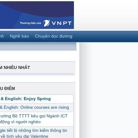
nh
Nghề báo
Chuyện dọc đường
M NHIỀU NHẤT
U ĐIỂM
 & English: Enjoy Spring
 & English: Online courses are rising
trưởng Bộ TTTT kêu gọi Ngành ICT
động vì người nghèo
le tiết lộ những tìm kiếm thông tin
ị về tình yêu dịp Valentine