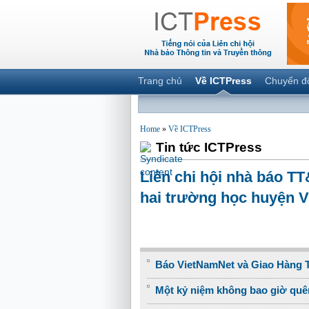
Trang chủ
Về ICTPress
Chuyển đ
Home
»
Về ICTPress
Tin tức ICTPress
Liên chi hội nhà báo TT
hai trường học huyện V
Báo VietNamNet và Giao Hàng T
Một kỷ niệm không bao giờ quê