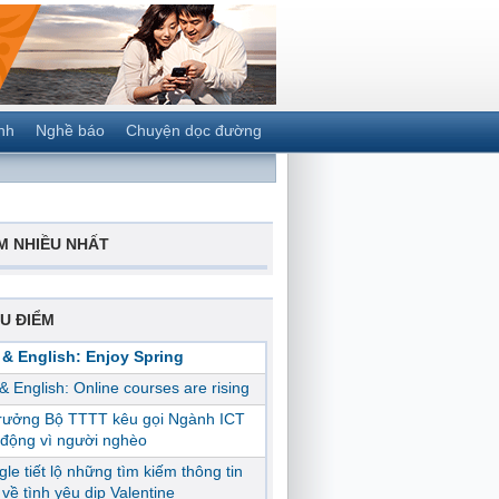
nh
Nghề báo
Chuyện dọc đường
M NHIỀU NHẤT
U ĐIỂM
 & English: Enjoy Spring
 & English: Online courses are rising
trưởng Bộ TTTT kêu gọi Ngành ICT
động vì người nghèo
le tiết lộ những tìm kiếm thông tin
ị về tình yêu dịp Valentine