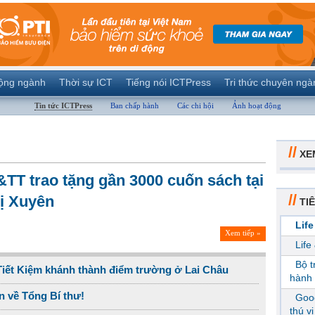
ộng ngành
Thời sự ICT
Tiếng nói ICTPress
Tri thức chuyên ngà
Tin tức ICTPress
Ban chấp hành
Các chi hội
Ảnh hoạt động
//
XE
&TT trao tặng gần 3000 cuốn sách tại
//
ị Xuyên
TIÊ
Life
Xem tiếp »
Life
Bộ 
iết Kiệm khánh thành điểm trường ở Lai Châu
hành 
n về Tổng Bí thư!
Goog
thú v