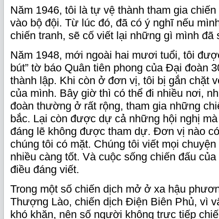
Năm 1946, tôi là tự vệ thành tham gia chiến
vào bộ đội. Từ lúc đó, đã có ý nghĩ nếu mìn
chiến tranh, sẽ cố viết lại những gì mình đã 
Năm 1948, mới ngoài hai mươi tuổi, tôi đượ
bút” tờ báo Quân tiên phong của Đại đoàn 3
thành lập. Khi còn ở đơn vị, tôi bị gắn chặt v
của mình. Bây giờ thì có thể đi nhiều nơi, n
đoàn thường ở rất rộng, tham gia những chi
bắc. Lại còn được dự cả những hội nghị mà 
đáng lẽ không được tham dự. Đơn vị nào có
chúng tôi có mặt. Chúng tôi viết mọi chuyện 
nhiều càng tốt. Và cuộc sống chiến đấu của 
điều đáng viết.
Trong một số chiến dịch mở ở xa hậu phươn
Thượng Lào, chiến dịch Điện Biên Phủ, vì vấ
khó khăn, nên số người không trực tiếp chiế