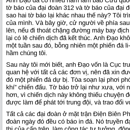
Anh Đạo đã có nhiều năm làm báo Cứu quốc
tờ báo của đại đoàn 312 và tờ báo của đại đoà
sao hai tờ báo lại khác nhau thế này? Tôi tr
của mình. Và bây giờ, cử người về phía sa
lên, nếu đi thoát chặng đường máy bay địch 
lại có lẽ chiến dịch đã kết thúc. Anh Đạo kh
một tuần sau đó, bỗng nhiên một phiến đá li
hầm chúng tôi.
Sau này tôi mới biết, anh Đạo vốn là Cục t
quan hệ với tất cả các đơn vị, nên đã xin đ
đó một phiến đá dự bị. Tòa soạn lại phơi phớ
khí” chiến đấu. Tờ báo trở lại như xưa, với
hơn, vì chiến dịch này không thiếu chuyện để
được làm để phát tới trung đội, và trao đổi 
Tất cả các đại đoàn ở mặt trận Điện Biên Ph
đoàn ngày đó đều có báo in đá. Nó truyền đạ
thị của cấp trên, làm công tác tư tưởng, độn