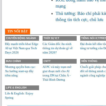
mạng
Thủ tướng: Báo chí phải ki
thông tin tích cực, chủ lưu
TIN NỔI BẬT
CHUYỂN ĐỘNG NGÀNH
THỜI SỰ ICT
TIẾNG NÓI ICTPRE
Đẩy mạnh triển khai Edge
Các Giám đốc An ninh
Đại đoàn kết dân tộ
AI tại Việt Nam qua Tech
thông tin dự đoán gì về
tảng tư tưởng của Đ
Days 2026
năm 2026?
BƯU CHÍNH
CNTT
VIỄN THÔNG
Nhượng quyền bưu cục:
AI PC và máy trạm mở
Chuỗi giải pháp ch
Xu hướng start-up đầy
giai đoạn mới cho AI
đổi số thông minh 
tiềm năng
trong DN tại Châu Á -
ngành công nghiệp
Thái Bình Dương
LIFE & ENGLISH
Life & English: Enjoy
Spring