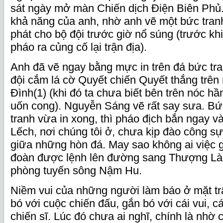
sát ngày mở màn Chiến dịch Điện Biên Phủ.
khả năng của anh, nhờ anh vẽ một bức tran
phát cho bộ đội trước giờ nổ súng (trước khi
pháo ra củng cố lại trận địa).
Anh đã vẽ ngay bằng mực in trên đá bức tra
đội cắm lá cờ Quyết chiến Quyết thắng trên 
Đình
(1)
(khi đó ta chưa biết bên trên nóc h
uốn cong). Nguyễn Sáng vẽ rất say sưa. Bức
tranh vừa in xong, thì pháo địch bắn ngay 
Lếch, nơi chúng tôi ở, chưa kịp đào công s
giữa những hòn đá. May sao không ai việc g
đoàn được lệnh lên đường sang Thượng Là
phòng tuyến sông Nậm Hu.
Niềm vui của những người làm báo ở mặt tr
bó với cuộc chiến đấu, gắn bó với cái vui, c
chiến sĩ. Lúc đó chưa ai nghĩ, chính là nhờ 