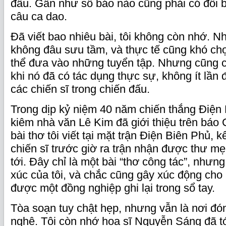
đấu. Gần như số báo nào cũng phải có đôi 
câu ca dao.
Đã viết bao nhiêu bài, tôi không còn nhớ. 
không đâu sưu tầm, và thực tế cũng khó chọ
thể đưa vào những tuyển tập. Nhưng cũng c
khi nó đã có tác dụng thực sự, không ít lần 
các chiến sĩ trong chiến đấu.
Trong dịp kỷ niệm 40 năm chiến thắng Điện
kiêm nhà văn Lê Kim đã giới thiệu trên báo
bài thơ tôi viết tại mặt trận Điện Biên Phủ, 
chiến sĩ trước giờ ra trận nhận được thư m
tới. Đây chỉ là một bài “thơ công tác”, như
xúc của tôi, và chắc cũng gây xúc động cho
được một đồng nghiệp ghi lại trong sổ tay.
Tòa soạn tuy chật hẹp, nhưng vẫn là nơi đó
nghệ. Tôi còn nhớ họa sĩ Nguyễn Sáng đã tớ