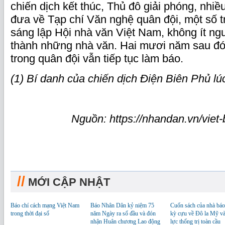
chiến dịch kết thúc, Thủ đô giải phóng, nhi
đưa về Tạp chí Văn nghệ quân đội, một số tr
sáng lập Hội nhà văn Việt Nam, không ít ng
thành những nhà văn. Hai mươi năm sau đó
trong quân đội vẫn tiếp tục làm báo.
(1) Bí danh của chiến dịch Điện Biên Phủ lú
Nguồn: https://nhandan.vn/viet-
//
MỚI CẬP NHẬT
Báo chí cách mạng Việt Nam
Báo Nhân Dân kỷ niệm 75
Cuốn sách của nhà báo
trong thời đại số
năm Ngày ra số đầu và đón
kỳ cựu về Đô la Mỹ v
nhận Huân chương Lao động
lực thống trị toàn cầu