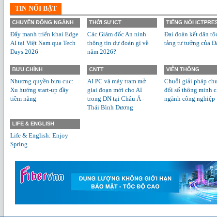
TIN NỔI BẬT
CHUYỂN ĐỘNG NGÀNH
THỜI SỰ ICT
TIẾNG NÓI ICTPRE
Đẩy mạnh triển khai Edge
Các Giám đốc An ninh
Đại đoàn kết dân tộ
AI tại Việt Nam qua Tech
thông tin dự đoán gì về
tảng tư tưởng của Đ
Days 2026
năm 2026?
BƯU CHÍNH
CNTT
VIỄN THÔNG
Nhượng quyền bưu cục:
AI PC và máy trạm mở
Chuỗi giải pháp ch
Xu hướng start-up đầy
giai đoạn mới cho AI
đổi số thông minh 
tiềm năng
trong DN tại Châu Á -
ngành công nghiệp
Thái Bình Dương
LIFE & ENGLISH
Life & English: Enjoy
Spring