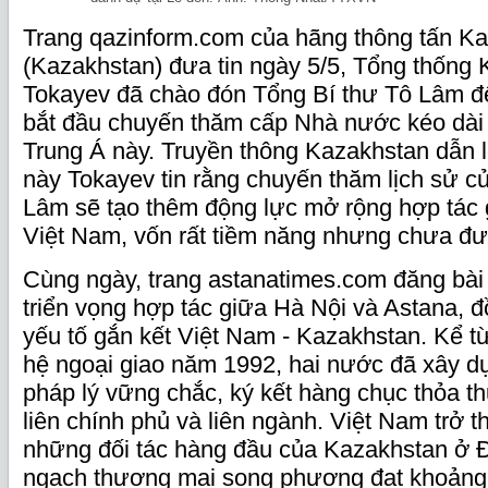
Trang qazinform.com của hãng thông tấn Ka
(Kazakhstan) đưa tin ngày 5/5, Tổng thống
Tokayev đã chào đón Tổng Bí thư Tô Lâm đế
bắt đầu chuyến thăm cấp Nhà nước kéo dài 
Trung Á này. Truyền thông Kazakhstan dẫn 
này Tokayev tin rằng chuyến thăm lịch sử c
Lâm sẽ tạo thêm động lực mở rộng hợp tác
Việt Nam, vốn rất tiềm năng nhưng chưa đư
Cùng ngày, trang astanatimes.com đăng bài 
triển vọng hợp tác giữa Hà Nội và Astana, đ
yếu tố gắn kết Việt Nam - Kazakhstan. Kể từ 
hệ ngoại giao năm 1992, hai nước đã xây 
pháp lý vững chắc, ký kết hàng chục thỏa th
liên chính phủ và liên ngành. Việt Nam trở t
những đối tác hàng đầu của Kazakhstan ở 
ngạch thương mại song phương đạt khoảng