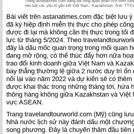
Trang astanatimes.com đăng bài tổng quan phân tích triển vọn
nêu bật các yếu tố gắn kết Việt Nam - Kazakhstan. Ảnh: TTX
Bài viết trên astanatimes.com đặc biệt lưu 
đã ký hiệp định miễn thị thực cho phép côn
được đi lại mà không cần thị thực trong tối 
lực từ tháng 5/2024. Theo travelandtourwor
đây là dấu mốc quan trọng trong mối quan 
đang mở rộng, có thể thúc đẩy hơn nữa hoạt
trao đổi kinh doanh giữa Việt Nam và Kaza
bay thẳng thường lệ giữa 2 nước duy trì ổn
nối lại vào năm 2022 và dự kiến sẽ có thêm
được khai thác trong những tháng tới, hứa 
thông hàng không giữa Kazakhstan và Việt
vực ASEAN.
Trang travelandtourworld.com (Mỹ) cũng lư
Nhà nước lịch sử này đánh dấu một chương
song phương. Đây là chuyến thăm đầu tiên