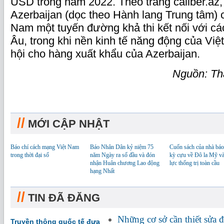
USD trong năm 2022. Theo trang caliber.az, v
Azerbaijan (dọc theo Hành lang Trung tâm) 
Nam một tuyến đường khả thi kết nối với cá
Âu, trong khi nền kinh tế năng động của V
hội cho hàng xuất khẩu của Azerbaijan.
Nguồn: T
//
MỚI CẬP NHẬT
Báo chí cách mạng Việt Nam
Báo Nhân Dân kỷ niệm 75
Cuốn sách của nhà báo
trong thời đại số
năm Ngày ra số đầu và đón
kỳ cựu về Đô la Mỹ v
nhận Huân chương Lao động
lực thống trị toàn cầu
hạng Nhất
//
TIN ĐÃ ĐĂNG
Những cơ sở cần thiết sửa đ
Truyền thông quốc tế đưa