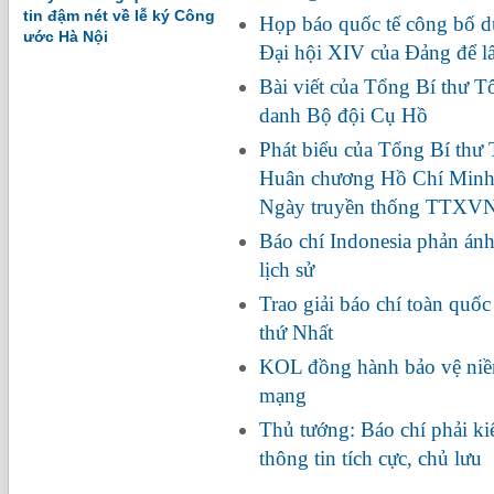
tin đậm nét về lễ ký Công
Họp báo quốc tế công bố dự
ước Hà Nội
Đại hội XIV của Đảng để l
Bài viết của Tổng Bí thư Tô
danh Bộ đội Cụ Hồ
Phát biểu của Tổng Bí thư
Huân chương Hồ Chí Minh
Ngày truyền thống TTXV
Báo chí Indonesia phản ánh
lịch sử
Trao giải báo chí toàn quố
thứ Nhất
KOL đồng hành bảo vệ niềm
mạng
Thủ tướng: Báo chí phải ki
thông tin tích cực, chủ lưu