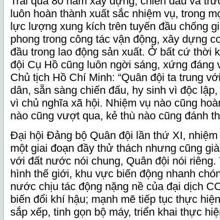
Trải qua 80 năm xây dựng, chiến đấu và trư
luôn hoàn thành xuất sắc nhiệm vụ, trong m
lực lượng xung kích trên tuyến đầu chống gi
phong trong công tác vận động, xây dựng cơ
đầu trong lao động sản xuất. Ở bất cứ thời 
đội Cụ Hồ cũng luôn ngời sáng, xứng đáng v
Chủ tịch Hồ Chí Minh: “Quân đội ta trung vớ
dân, sẵn sàng chiến đấu, hy sinh vì độc lập,
vì chủ nghĩa xã hội. Nhiệm vụ nào cũng hoà
nào cũng vượt qua, kẻ thù nào cũng đánh th
Đại hội Đảng bộ Quân đội lần thứ XI, nhiệm
một giai đoạn đầy thử thách nhưng cũng già
với đất nước nói chung, Quân đội nói riêng. 
hình thế giới, khu vực biến động nhanh chón
nước chịu tác động nặng nề của đại dịch COV
biến đổi khí hậu; mạnh mẽ tiếp tục thực hi
sắp xếp, tinh gọn bộ máy, triển khai thực hi