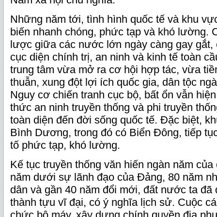
Những năm tới, tình hình quốc tế và khu vực
biến nhanh chóng, phức tạp và khó lường. 
lược giữa các nước lớn ngày càng gay gắt,
cục diện chính trị, an ninh và kinh tế toàn c
trung tâm vừa mở ra cơ hội hợp tác, vừa t
thuẫn, xung đột lợi ích quốc gia, dân tộc ng
Nguy cơ chiến tranh cục bộ, bất ổn vẫn hiện
thức an ninh truyền thống và phi truyền thố
toàn diện đến đời sống quốc tế. Đặc biệt, k
Bình Dương, trong đó có Biển Đông, tiếp tụ
tố phức tạp, khó lường.
Kế tục truyền thống văn hiến ngàn năm của 
năm dưới sự lãnh đạo của Đảng, 80 năm n
dân và gần 40 năm đổi mới, đất nước ta đã
thành tựu vĩ đại, có ý nghĩa lịch sử. Cuộc 
chức bộ máy, xây dựng chính quyền địa ph