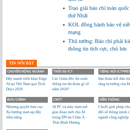
Trao giải báo chí toàn quố
thứ Nhất
KOL đồng hành bảo vệ niềm
mạng
Thủ tướng: Báo chí phải ki
thông tin tích cực, chủ lưu
TIN NỔI BẬT
CHUYỂN ĐỘNG NGÀNH
THỜI SỰ ICT
TIẾNG NÓI ICTPRE
Đẩy mạnh triển khai Edge
Các Giám đốc An ninh
Đại đoàn kết dân tộ
AI tại Việt Nam qua Tech
thông tin dự đoán gì về
tảng tư tưởng của Đ
Days 2026
năm 2026?
BƯU CHÍNH
CNTT
VIỄN THÔNG
Nhượng quyền bưu cục:
AI PC và máy trạm mở
Chuỗi giải pháp ch
Xu hướng start-up đầy
giai đoạn mới cho AI
đổi số thông minh 
tiềm năng
trong DN tại Châu Á -
ngành công nghiệp
Thái Bình Dương