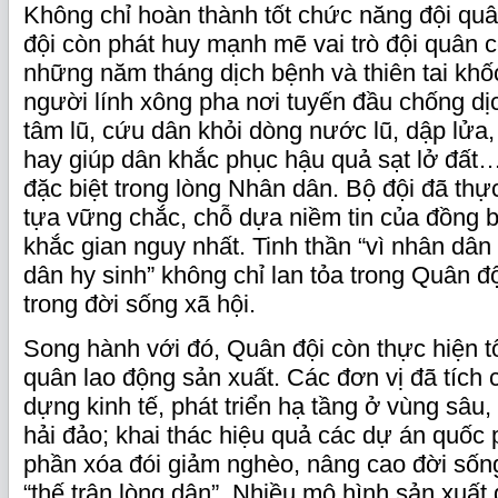
Không chỉ hoàn thành tốt chức năng đội qu
đội còn phát huy mạnh mẽ vai trò đội quân c
những năm tháng dịch bệnh và thiên tai khốc
người lính xông pha nơi tuyến đầu chống dịc
tâm lũ, cứu dân khỏi dòng nước lũ, dập lửa
hay giúp dân khắc phục hậu quả sạt lở đất…
đặc biệt trong lòng Nhân dân. Bộ đội đã thự
tựa vững chắc, chỗ dựa niềm tin của đồng b
khắc gian nguy nhất. Tinh thần “vì nhân dân
dân hy sinh” không chỉ lan tỏa trong Quân đ
trong đời sống xã hội.
Song hành với đó, Quân đội còn thực hiện t
quân lao động sản xuất. Các đơn vị đã tích 
dựng kinh tế, phát triển hạ tầng ở vùng sâu, 
hải đảo; khai thác hiệu quả các dự án quốc 
phần xóa đói giảm nghèo, nâng cao đời sốn
“thế trận lòng dân”. Nhiều mô hình sản xuất