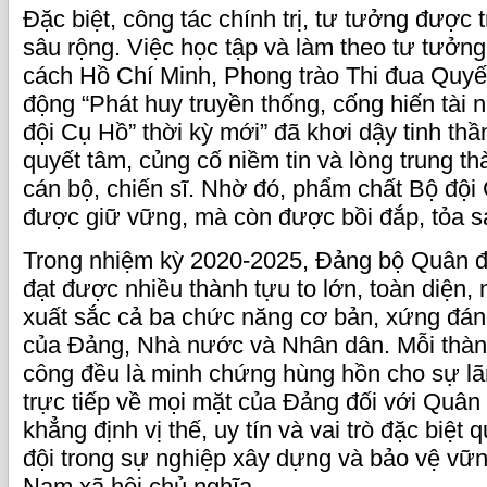
Đặc biệt, công tác chính trị, tư tưởng được t
sâu rộng. Việc học tập và làm theo tư tưởn
cách Hồ Chí Minh, Phong trào Thi đua Quyế
động “Phát huy truyền thống, cống hiến tài
đội Cụ Hồ” thời kỳ mới” đã khơi dậy tinh thầ
quyết tâm, củng cố niềm tin và lòng trung th
cán bộ, chiến sĩ. Nhờ đó, phẩm chất Bộ độ
được giữ vững, mà còn được bồi đắp, tỏa s
Trong nhiệm kỳ 2020-2025, Đảng bộ Quân đ
đạt được nhiều thành tựu to lớn, toàn diện, 
xuất sắc cả ba chức năng cơ bản, xứng đáng
của Đảng, Nhà nước và Nhân dân. Mỗi thành
công đều là minh chứng hùng hồn cho sự lãn
trực tiếp về mọi mặt của Đảng đối với Quân 
khẳng định vị thế, uy tín và vai trò đặc biệt
đội trong sự nghiệp xây dựng và bảo vệ vữn
Nam xã hội chủ nghĩa.