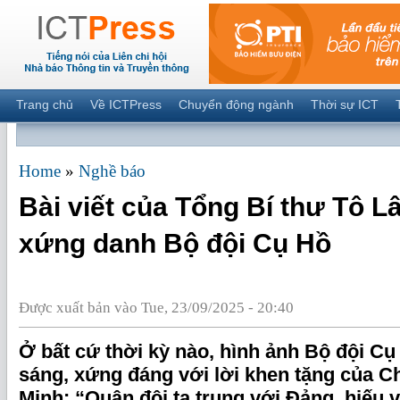
Trang chủ
Về ICTPress
Chuyển động ngành
Thời sự ICT
Home
»
Nghề báo
Bài viết của Tổng Bí thư Tô Lâ
xứng danh Bộ đội Cụ Hồ
Được xuất bản vào Tue, 23/09/2025 - 20:40
Ở bất cứ thời kỳ nào, hình ảnh Bộ đội Cụ
sáng, xứng đáng với lời khen tặng của Ch
Minh: “Quân đội ta trung với Đảng, hiếu 