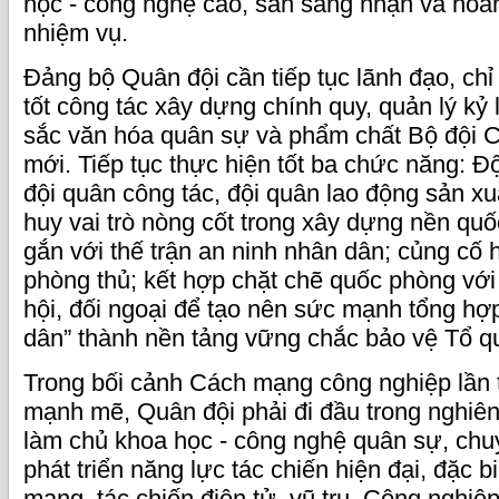
học - công nghệ cao, sẵn sàng nhận và hoà
nhiệm vụ.
Đảng bộ Quân đội cần tiếp tục lãnh đạo, ch
tốt công tác xây dựng chính quy, quản lý kỷ 
sắc văn hóa quân sự và phẩm chất Bộ đội C
mới. Tiếp tục thực hiện tốt ba chức năng: Đ
đội quân công tác, đội quân lao động sản xu
huy vai trò nòng cốt trong xây dựng nền qu
gắn với thế trận an ninh nhân dân; củng cố
phòng thủ; kết hợp chặt chẽ quốc phòng với 
hội, đối ngoại để tạo nên sức mạnh tổng hợp,
dân” thành nền tảng vững chắc bảo vệ Tổ q
Trong bối cảnh Cách mạng công nghiệp lần t
mạnh mẽ, Quân đội phải đi đầu trong nghiê
làm chủ khoa học - công nghệ quân sự, chuy
phát triển năng lực tác chiến hiện đại, đặc b
mạng, tác chiến điện tử, vũ trụ. Công nghi