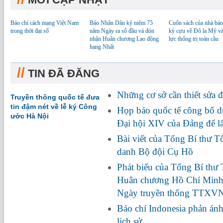
Báo chí cách mạng Việt Nam
Báo Nhân Dân kỷ niệm 75
Cuốn sách của nhà báo
trong thời đại số
năm Ngày ra số đầu và đón
kỳ cựu về Đô la Mỹ v
nhận Huân chương Lao động
lực thống trị toàn cầu
hạng Nhất
//
TIN ĐÃ ĐĂNG
Những cơ sở cần thiết sửa đ
Truyền thông quốc tế đưa
tin đậm nét về lễ ký Công
Họp báo quốc tế công bố dự
ước Hà Nội
Đại hội XIV của Đảng để l
Bài viết của Tổng Bí thư Tô
danh Bộ đội Cụ Hồ
Phát biểu của Tổng Bí thư
Huân chương Hồ Chí Minh
Ngày truyền thống TTXV
Báo chí Indonesia phản ánh
lịch sử