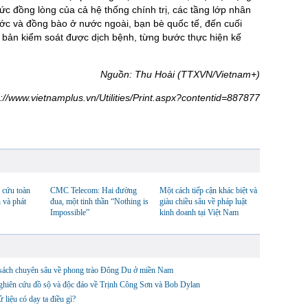
ức đồng lòng của cả hệ thống chính trị, các tầng lớp nhân
ớc và đồng bào ở nước ngoài, bạn bè quốc tế, đến cuối
bản kiểm soát được dịch bệnh, từng bước thực hiện kế
Nguồn: Thu Hoài (TTXVN/Vietnam+)
s://www.vietnamplus.vn/Utilities/Print.aspx?contentid=887877
 cứu toàn
CMC Telecom: Hai đường
Một cách tiếp cận khác biệt và
 và phát
đua, một tinh thần “Nothing is
giàu chiều sâu về pháp luật
Impossible”
kinh doanh tại Việt Nam
sách chuyên sâu về phong trào Đông Du ở miền Nam
ghiên cứu đồ sộ và độc đáo về Trịnh Công Sơn và Bob Dylan
ử liệu có dạy ta điều gì?