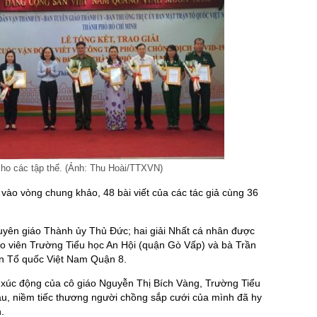
 cho các tập thể. (Ảnh: Thu Hoài/TTXVN)
vào vòng chung khảo, 48 bài viết của các tác giả cùng 36
Tuyên giáo Thành ủy Thủ Đức; hai giải Nhất cá nhân được
áo viên Trường Tiểu học An Hội (quận Gò Vấp) và bà Trần
n Tổ quốc Việt Nam Quận 8.
y xúc động của cô giáo Nguyễn Thị Bích Vàng, Trường Tiểu
au, niềm tiếc thương người chồng sắp cưới của mình đã hy
.