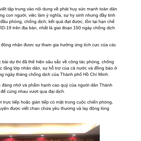
 viết tập trung vào nội dung về phát huy sức mạnh toàn dân
g con người, việc làm ý nghĩa, sự hy sinh nhưng đầy tinh
 đầu phòng, chống dịch; kết quả đạt được, tồn tại hạn chế
D-19 trên địa bàn, nhất là giai đoạn 150 ngày chống dịch
 động nhận được sự tham gia hưởng ứng tích cực của các
bài dự thi đã thể hiện sâu sắc về công tác phòng, chống
ác tầng lớp nhân dân, sự hỗ trợ của cả nước và đồng bào ở
ng ngày tháng chống dịch của Thành phố Hồ Chí Minh.
ức đáng nhớ và phẩm hạnh cao quý của người dân Thành
để cùng nhau vượt qua đại dịch.
i trực tiếp hoặc gián tiếp có mặt trong cuộc chiến phòng,
yện được viết chan chứa yêu thương và lay động lòng