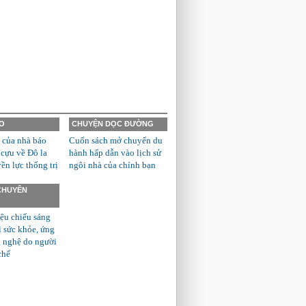
O
CHUYỆN DỌC ĐƯỜNG
 của nhà báo
Cuốn sách mở chuyến du
 cựu về Đô la
hành hấp dẫn vào lịch sử
n lực thống trị
ngôi nhà của chính bạn
 CHUYÊN
ệu chiếu sáng
ì sức khỏe, ứng
 nghệ do người
chế