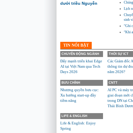
Chúng 
dưới triều Nguyễn
Lịch s
Chuyến
sinh v
“Ghi c
“Khi a
TIN NỔI BẬT
CHUYỂN ĐỘNG NGÀNH
THỜI SỰ ICT
Đẩy mạnh triển khai Edge
Các Giám đốc A
AI tại Việt Nam qua Tech
thông tin dự đo
Days 2026
năm 2026?
BƯU CHÍNH
CNTT
Nhượng quyền bưu cục:
AI PC và máy t
Xu hướng start-up đầy
giai đoạn mới c
tiềm năng
trong DN tại Ch
Thái Bình Dươ
LIFE & ENGLISH
Life & English: Enjoy
Spring