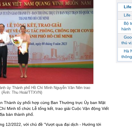
Life
Life
Bộ 
hành 
Goog
thú v
Hà N
thông
Thành ủy Thành phố Hồ Chí Minh Nguyễn Văn Nên trao
ả. (Ảnh: Thu Hoài/TTXVN)
ận Thành ủy phối hợp cùng Ban Thường trực Ủy ban Mặt
í Minh tổ chức Lễ tổng kết, trao giải Cuộc Vận động Viết
địa bàn thành phố.
g 12/2022, với chủ đề “Vượt qua đại dịch - Hướng tới