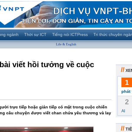
ộng ngành
Thời sự ICT
Tiếng nói ICTPress
Tri thức chuyên ngà
Life & English
ài viết hồi tưởng về cuộc
//
XE
1
phát 
2
gười trực tiếp hoặc gián tiếp có mặt trong cuộc chiến
AI
ng câu chuyện được viết chan chứa yêu thương và lay
//
TIÊ