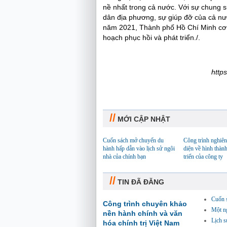
nề nhất trong cả nước. Với sự chung s
dân địa phương, sự giúp đỡ của cả nư
năm 2021, Thành phố Hồ Chí Minh cơ 
hoạch phục hồi và phát triển./.
http
//
MỚI CẬP NHẬT
Cuốn sách mở chuyến du
Công trình nghiên
hành hấp dẫn vào lịch sử ngôi
diện về hình thành
nhà của chính bạn
triển của công ty
//
TIN ĐÃ ĐĂNG
Cuốn 
Công trình chuyên khảo
Một n
nền hành chính và văn
Lịch s
hóa chính trị Việt Nam