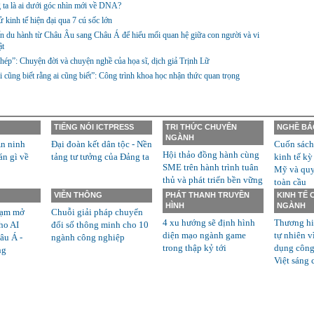
ta là ai dưới góc nhìn mới về DNA?
ử kinh tế hiện đại qua 7 cú sốc lớn
 du hành từ Châu Âu sang Châu Á để hiểu mối quan hệ giữa con người và vi
ật
hép”: Chuyện đời và chuyện nghề của họa sĩ, dịch giả Trịnh Lữ
i cũng biết rằng ai cũng biết”: Công trình khoa học nhận thức quan trọng
TIẾNG NÓI ICTPRESS
TRI THỨC CHUYÊN
NGHỀ BÁ
NGÀNH
n ninh
Đại đoàn kết dân tộc - Nền
Cuốn sách
Hội thảo đồng hành cùng
án gì về
tảng tư tưởng của Đảng ta
kinh tế kỳ
SME trên hành trình tuân
Mỹ và quyề
thủ và phát triển bền vững
toàn cầu
VIỄN THÔNG
PHÁT THANH TRUYỀN
KINH TẾ
HÌNH
NGÀNH
rạm mở
Chuỗi giải pháp chuyển
4 xu hướng sẽ định hình
Thương hi
ho AI
đổi số thông minh cho 10
diện mạo ngành game
tự nhiên v
âu Á -
ngành công nghiệp
trong thập kỷ tới
dụng công
ng
Việt sáng 