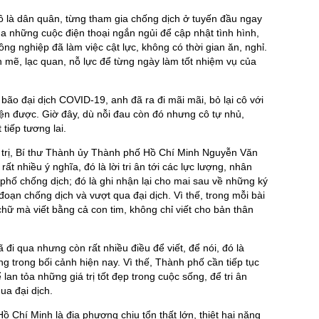
ô là dân quân, từng tham gia chống dịch ở tuyến đầu ngay
ua những cuộc điện thoại ngắn ngủi để cập nhật tình hình,
ng nghiệp đã làm việc cật lực, không có thời gian ăn, nghỉ.
 mẽ, lạc quan, nỗ lực để từng ngày làm tốt nhiệm vụ của
bão đại dịch COVID-19, anh đã ra đi mãi mãi, bỏ lại cô với
ện được. Giờ đây, dù nỗi đau còn đó nhưng cô tự nhủ,
 tiếp tương lai.
nh trị, Bí thư Thành ủy Thành phố Hồ Chí Minh Nguyễn Văn
nhiều ý nghĩa, đó là lời tri ân tới các lực lượng, nhân
hố chống dịch; đó là ghi nhận lại cho mai sau về những ký
oạn chống dịch và vượt qua đại dịch. Vì thế, trong mỗi bài
chữ mà viết bằng cả con tim, không chỉ viết cho bản thân
đi qua nhưng còn rất nhiều điều để viết, để nói, đó là
 trong bối cảnh hiện nay. Vì thế, Thành phố cần tiếp tục
lan tỏa những giá trị tốt đẹp trong cuộc sống, để tri ân
ua đại dịch.
 Chí Minh là địa phương chịu tổn thất lớn, thiệt hại nặng