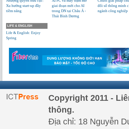
Nhượng quyền bưu cục:
AI PC và máy trạm mở
Chuỗi giải pháp ch
Xu hướng start-up đầy
giai đoạn mới cho AI
đổi số thông minh 
tiềm năng
trong DN tại Châu Á -
ngành công nghiệp
Thái Bình Dương
LIFE & ENGLISH
Life & English: Enjoy
Spring
Copyright 2011 - Li
thông.
Địa chỉ: 18 Nguyễn Du