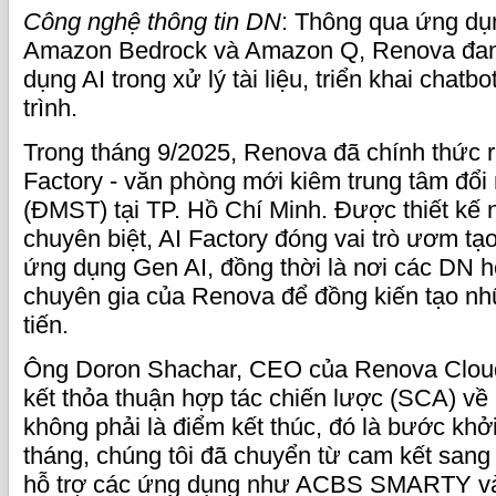
Công nghệ thông tin DN
: Thông qua ứng dụ
Amazon Bedrock và Amazon Q, Renova đang
dụng AI trong xử lý tài liệu, triển khai chat
trình.
Trong tháng 9/2025, Renova đã chính thức 
Factory - văn phòng mới kiêm trung tâm đổi
(ĐMST) tại TP. Hồ Chí Minh. Được thiết kế
chuyên biệt, AI Factory đóng vai trò ươm tạ
ứng dụng Gen AI, đồng thời là nơi các DN h
chuyên gia của Renova để đồng kiến tạo nhữ
tiến.
Ông Doron Shachar, CEO của Renova Cloud 
kết thỏa thuận hợp tác chiến lược (SCA) v
không phải là điểm kết thúc, đó là bước khởi
tháng, chúng tôi đã chuyển từ cam kết sang t
hỗ trợ các ứng dụng như ACBS SMARTY và 