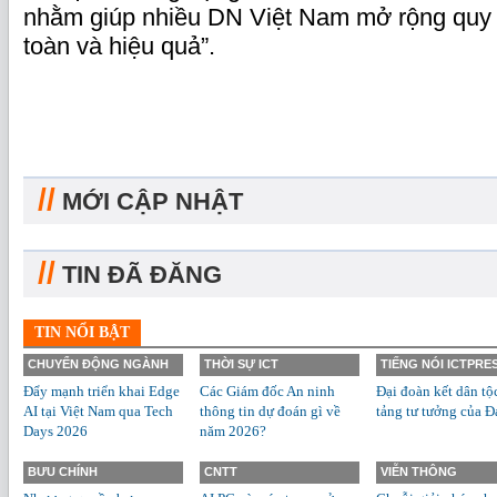
nhằm giúp nhiều DN Việt Nam mở rộng quy 
toàn và hiệu quả”.
//
MỚI CẬP NHẬT
//
TIN ĐÃ ĐĂNG
TIN NỔI BẬT
CHUYỂN ĐỘNG NGÀNH
THỜI SỰ ICT
TIẾNG NÓI ICTPRE
Đẩy mạnh triển khai Edge
Các Giám đốc An ninh
Đại đoàn kết dân tộ
AI tại Việt Nam qua Tech
thông tin dự đoán gì về
tảng tư tưởng của Đ
Days 2026
năm 2026?
BƯU CHÍNH
CNTT
VIỄN THÔNG