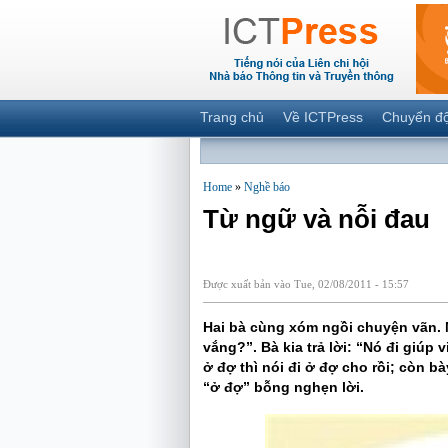
Trang chủ
Về ICTPress
Chuyển đ
Home
»
Nghề báo
Từ ngữ và nỗi đau
Được xuất bản vào Tue, 02/08/2011 - 15:57
Hai bà cùng xóm ngồi chuyện vãn. 
vắng?”. Bà kia trả lời: “Nó đi giúp 
ở đợ thì nói đi ở đợ cho rồi; còn b
“ở đợ” bỗng nghẹn lời.