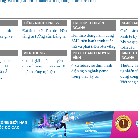
ớng: Báo chí phải kiến tạo được các dòng thông tin tích cực, chủ lưu
TIẾNG NÓI ICTPRESS
TRI THỨC CHUYÊN
NGHỀ BÁ
NGÀNH
n ninh
Đại đoàn kết dân tộc - Nền
Cuốn sách
Hội thảo đồng hành cùng
án gì về
tảng tư tưởng của Đảng ta
kinh tế kỳ
SME trên hành trình tuân
Mỹ và quyề
thủ và phát triển bền vững
toàn cầu
VIỄN THÔNG
PHÁT THANH TRUYỀN
KINH TẾ
HÌNH
NGÀNH
rạm mở
Chuỗi giải pháp chuyển
4 xu hướng sẽ định hình
Thương hi
ho AI
đổi số thông minh cho 10
diện mạo ngành game
tự nhiên v
âu Á -
ngành công nghiệp
trong thập kỷ tới
dụng công
ng
Việt sáng 