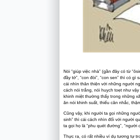
Nói “giúp việc nhà” (gần đây có từ “ôs
đầy tớ”, “con đòi”, “con sen” thì có gì
cái nhìn thân thiện với những người n
cách nói trắng, nói huỵch toẹt như vậy
khinh miệt thường thấy trong những x
ăn nói khinh suất, thiếu cân nhắc, thậ
Cũng vậy, khi người ta gọi những ngư
sinh” thì cái cách nhìn đối với người 
ta gọi họ là “phu quét đường”, “người q
Thực ra, có rất nhiều ví dụ tương tự 