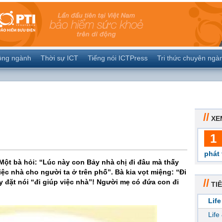
ộng ngành
Thời sự ICT
Tiếng nói ICTPress
Tri thức chuyên ngà
//
XE
1
phát 
Một bà hỏi: “Lúc này con Bảy nhà chị đi đâu mà thấy
việc nhà cho người ta ở trên phố”. Bà kia vọt miệng: “Đi
//
ày đặt nói “đi giúp việc nhà”! Người mẹ có đứa con đi
TIÊ
Life
Life