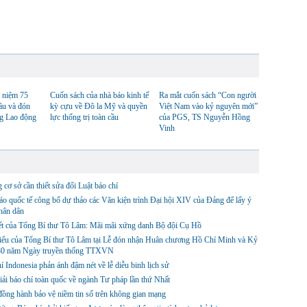
 niệm 75
Cuốn sách của nhà báo kinh tế
Ra mắt cuốn sách “Con người
ầu và đón
kỳ cựu về Đô la Mỹ và quyền
Việt Nam vào kỷ nguyên mới”
g Lao động
lực thống trị toàn cầu
của PGS, TS Nguyễn Hồng
Vinh
cơ sở cần thiết sửa đổi Luật báo chí
o quốc tế công bố dự thảo các Văn kiện trình Đại hội XIV của Đảng để lấy ý
hân dân
ết của Tổng Bí thư Tô Lâm: Mãi mãi xứng danh Bộ đội Cụ Hồ
biểu của Tổng Bí thư Tô Lâm tại Lễ đón nhận Huân chương Hồ Chí Minh và Kỷ
80 năm Ngày truyền thống TTXVN
í Indonesia phản ánh đậm nét về lễ diễu binh lịch sử
iải báo chí toàn quốc về ngành Tư pháp lần thứ Nhất
ng hành bảo vệ niềm tin số trên không gian mạng