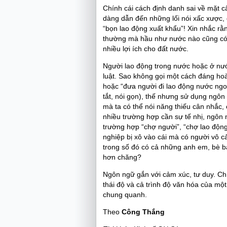
Chính cái cách định danh sai về mặt c
dàng dẫn đến những lối nói xấc xược,
“bọn lao động xuất khẩu”! Xin nhắc rằ
thường mà hầu như nước nào cũng có 
nhiều lợi ích cho đất nước.
Người lao động trong nước hoặc ở nướ
luật. Sao không gọi một cách đáng hoà
hoặc “đưa người đi lao động nước ngoài
tắt, nói gọn), thế nhưng sử dụng ngôn
mà ta có thể nói năng thiếu cân nhắc, 
nhiều trường hợp cần sự tế nhị, ngôn
trường hợp “chợ người”, “chợ lao động
nghiệp bị xô vào cái mà có người vô cả
trong số đó có cả những anh em, bè bạn
hơn chăng?
Ngôn ngữ gắn với cảm xúc, tư duy. Chí
thái độ và cả trình độ văn hóa của m
chung quanh.
Theo
Công Thắng