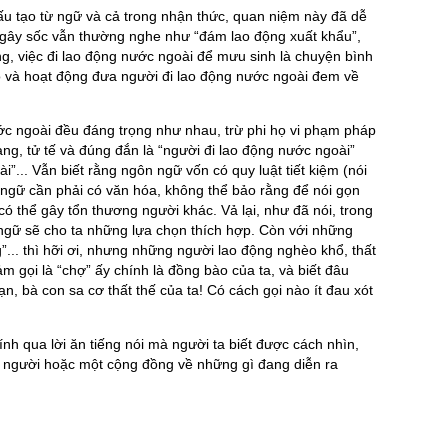
ấu tạo từ ngữ và cả trong nhận thức, quan niệm này đã dễ
 gây sốc vẫn thường nghe như “đám lao động xuất khẩu”,
ng, việc đi lao động nước ngoài để mưu sinh là chuyện bình
và hoạt động đưa người đi lao động nước ngoài đem về
c ngoài đều đáng trọng như nhau, trừ phi họ vi phạm pháp
ng, tử tế và đúng đắn là “người đi lao động nước ngoài”
”... Vẫn biết rằng ngôn ngữ vốn có quy luật tiết kiệm (nói
 ngữ cần phải có văn hóa, không thể bảo rằng để nói gọn
có thể gây tổn thương người khác. Vả lại, như đã nói, trong
 ngữ sẽ cho ta những lựa chọn thích hợp. Còn với những
”... thì hỡi ơi, nhưng những người lao động nghèo khổ, thất
m gọi là “chợ” ấy chính là đồng bào của ta, và biết đâu
, bà con sa cơ thất thế của ta! Có cách gọi nào ít đau xót
nh qua lời ăn tiếng nói mà người ta biết được cách nhìn,
ột người hoặc một cộng đồng về những gì đang diễn ra