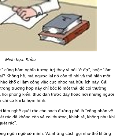
Minh họa: Khều
in” cũng hàm nghĩa tương tự) thay vì nói “ở đợ”, hoặc “làm
 sai? Không hề, mà ngược lại nó còn tế nhị và thể hiện một
ghèo khổ đi làm công việc cực nhọc mà hữu ích này. Cái
 trong trường hợp này chỉ bộc lộ một thái độ coi thường,
ã hội phong kiến, thực dân trước đây hoặc nơi những người
m chí có khi là hợm hĩnh.
ời làm nghề quét rác cho sạch đường phố là “công nhân vệ
quét rác đã không còn vẻ coi thường, khinh rẻ, không như khi
uét rác”.
trong ngôn ngữ xứ mình. Và những cách gọi như thế không