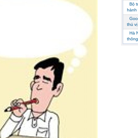
Bộ 
hành 
Goog
thú v
Hà N
thông