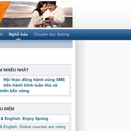
nh
Nghề báo
Chuyện dọc đường
M NHIỀU NHẤT
Hội thảo đồng hành cùng SME
trên hành trình tuân thủ và
triển bền vững
U ĐIỂM
 & English: Enjoy Spring
 & English: Online courses are rising