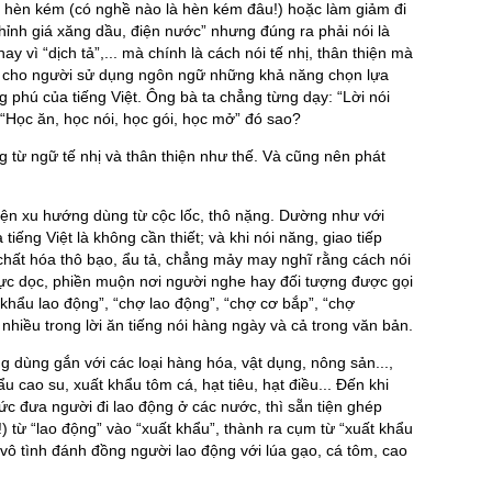
ái hèn kém (có nghề nào là hèn kém đâu!) hoặc làm giảm đi
chỉnh giá xăng dầu, điện nước” nhưng đúng ra phải nói là
hay vì “dịch tả”,... mà chính là cách nói tế nhị, thân thiện mà
 cho người sử dụng ngôn ngữ những khả năng chọn lựa
g phú của tiếng Việt. Ông bà ta chẳng từng dạy: “Lời nói
, “Học ăn, học nói, học gói, học mở” đó sao?
 từ ngữ tế nhị và thân thiện như thế. Và cũng nên phát
 hiện xu hướng dùng từ cộc lốc, thô nặng. Dường như với
iếng Việt là không cần thiết; và khi nói năng, giao tiếp
 chất hóa thô bạo, ẩu tả, chẳng mảy may nghĩ rằng cách nói
 bực dọc, phiền muộn nơi người nghe hay đối tượng được gọi
khẩu lao động”, “chợ lao động”, “chợ cơ bắp”, “chợ
nhiều trong lời ăn tiếng nói hàng ngày và cả trong văn bản.
ng dùng gắn với các loại hàng hóa, vật dụng, nông sản...,
u cao su, xuất khẩu tôm cá, hạt tiêu, hạt điều... Đến khi
ức đưa người đi lao động ở các nước, thì sẵn tiện ghép
) từ “lao động” vào “xuất khẩu”, thành ra cụm từ “xuất khẩu
vô tình đánh đồng người lao động với lúa gạo, cá tôm, cao