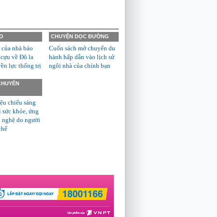
O
CHUYỆN DỌC ĐƯỜNG
 của nhà báo
Cuốn sách mở chuyến du
 cựu về Đô la
hành hấp dẫn vào lịch sử
n lực thống trị
ngôi nhà của chính bạn
 CHUYÊN
ệu chiếu sáng
ì sức khỏe, ứng
 nghệ do người
chế