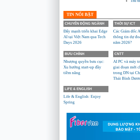
Thủ tư
TIN NỔI BẬT
CHUYỂN ĐỘNG NGÀNH
THỜI SỰ ICT
Đẩy mạnh triển khai Edge
Các Giám đốc A
AI tại Việt Nam qua Tech
thông tin dự đo
Days 2026
năm 2026?
BƯU CHÍNH
CNTT
Nhượng quyền bưu cục:
AI PC và máy t
Xu hướng start-up đầy
giai đoạn mới c
tiềm năng
trong DN tại Ch
Thái Bình Dươ
LIFE & ENGLISH
Life & English: Enjoy
Spring