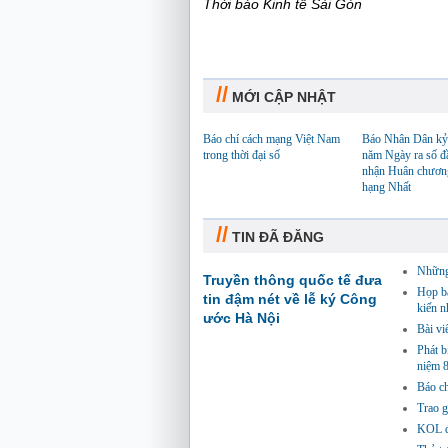
Thời báo Kinh tế Sài Gòn
//
MỚI CẬP NHẬT
Báo chí cách mạng Việt Nam
Báo Nhân Dân kỷ
trong thời đại số
năm Ngày ra số đ
nhận Huân chươn
hạng Nhất
//
TIN ĐÃ ĐĂNG
Những 
Truyền thông quốc tế đưa
Họp bá
tin đậm nét về lễ ký Công
kiến n
ước Hà Nội
Bài vi
Phát 
niệm 
Báo ch
Trao g
KOL đồ