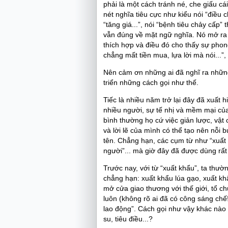
phải là một cách tránh né, che giấu c
nét nghĩa tiêu cực như kiểu nói “điều 
“tăng giá...”, nói “bệnh tiêu chảy cấp” t
vẫn đúng về mặt ngữ nghĩa. Nó mở ra
thích hợp và điều đó cho thấy sự phon
chẳng mất tiền mua, lựa lời mà nói...”
Nên cảm ơn những ai đã nghĩ ra những
triển những cách gọi như thế.
Tiếc là nhiều năm trở lại đây đã xuất
nhiều người, sự tế nhị và mềm mại của t
bình thường họ cứ việc giản lược, vật
và lời lẽ của mình có thể tạo nên nỗi
tên. Chẳng hạn, các cụm từ như “xuất 
người”... mà giờ đây đã được dùng rất 
Trước nay, với từ “xuất khẩu”, ta thườ
chẳng hạn: xuất khẩu lúa gạo, xuất khẩ
mở cửa giao thương với thế giới, tổ ch
luôn (không rõ ai đã có công sáng chế!
lao động”. Cách gọi như vậy khác nào 
su, tiêu điều...?