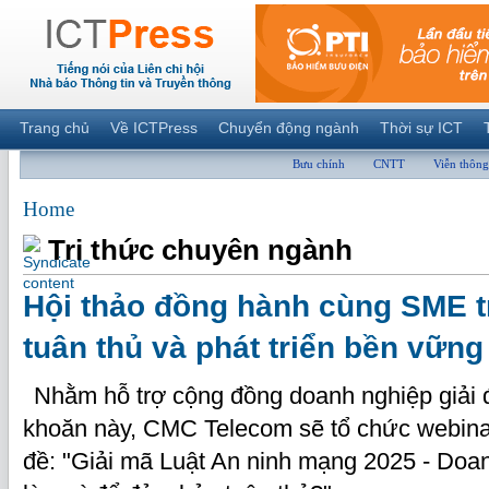
Trang chủ
Về ICTPress
Chuyển động ngành
Thời sự ICT
Bưu chính
CNTT
Viễn thông
Home
Tri thức chuyên ngành
Hội thảo đồng hành cùng SME t
tuân thủ và phát triển bền vững
Nhằm hỗ trợ cộng đồng doanh nghiệp giải
khoăn này, CMC Telecom sẽ tổ chức webinar
đề: "Giải mã Luật An ninh mạng 2025 - Do