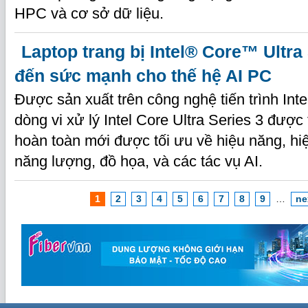
HPC và cơ sở dữ liệu.
Laptop trang bị Intel® Core™ Ultra
đến sức mạnh cho thế hệ AI PC
Được sản xuất trên công nghệ tiến trình Inte
dòng vi xử lý Intel Core Ultra Series 3 được 
hoàn toàn mới được tối ưu về hiệu năng, h
năng lượng, đồ họa, và các tác vụ AI.
1
2
3
4
5
6
7
8
9
…
ne