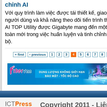
chỉnh AI
Với quy trình làm việc được tái thiết kế, giao
người dùng và khả năng theo dõi tiến trình t
AI TOP Utility được Gigabyte mang đến một
toàn mới trong việc huấn luyện và tinh chỉn
bộ.
« first
‹ previous
1
2
3
4
5
6
7
8
Copyright 2011 - Li