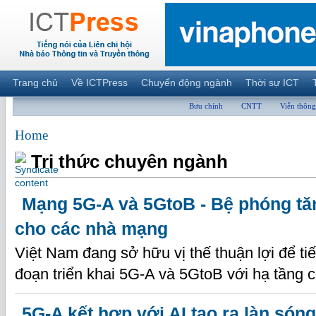
Trang chủ
Về ICTPress
Chuyển động ngành
Thời sự ICT
Bưu chính
CNTT
Viễn thông
Home
Tri thức chuyên ngành
Mạng 5G-A và 5GtoB - Bệ phóng tă
cho các nhà mạng
Việt Nam đang sở hữu vị thế thuận lợi để ti
đoạn triển khai 5G-A và 5GtoB với hạ tầng 
5G-A kết hợp với AI tạo ra làn són