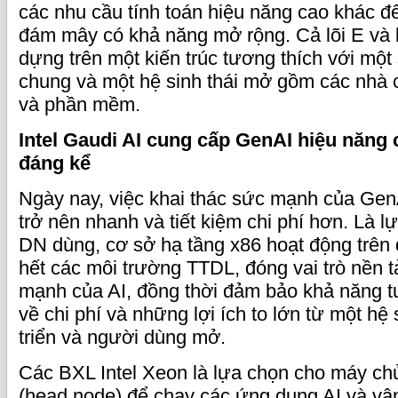
các nhu cầu tính toán hiệu năng cao khác 
đám mây có khả năng mở rộng. Cả lõi E và 
dựng trên một kiến trúc tương thích với mộ
chung và một hệ sinh thái mở gồm các nhà
và phần mềm.
Intel Gaudi AI cung cấp GenAI hiệu năng c
đáng kể
Ngày nay, việc khai thác sức mạnh của GenA
trở nên nhanh và tiết kiệm chi phí hơn. Là 
DN dùng, cơ sở hạ tầng x86 hoạt động trên
hết các môi trường TTDL, đóng vai trò nền 
mạnh của AI, đồng thời đảm bảo khả năng t
về chi phí và những lợi ích to lớn từ một hệ 
triển và người dùng mở.
Các BXL Intel Xeon là lựa chọn cho máy chủ
(head node) để chạy các ứng dụng AI và vậ