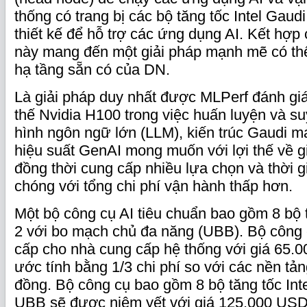
thống có trang bị các bộ tăng tốc Intel Gaudi
thiết kế để hỗ trợ các ứng dụng AI. Kết hợp
này mang đến một giải pháp mạnh mẽ có thể
hạ tầng sẵn có của DN.
Là giải pháp duy nhất được MLPerf đánh gi
thế Nvidia H100 trong việc huấn luyện và s
hình ngôn ngữ lớn (LLM), kiến trúc Gaudi 
hiệu suất GenAI mong muốn với lợi thế về gi
đồng thời cung cấp nhiều lựa chọn và thời g
chóng với tổng chi phí vận hành thấp hơn.
Một bộ công cụ AI tiêu chuẩn bao gồm 8 bộ t
2 với bo mạch chủ đa năng (UBB). Bộ công
cấp cho nhà cung cấp hệ thống với giá 65.
ước tính bằng 1/3 chi phí so với các nền tả
đồng. Bộ công cụ bao gồm 8 bộ tăng tốc Int
UBB sẽ được niêm yết với giá 125.000 USD,