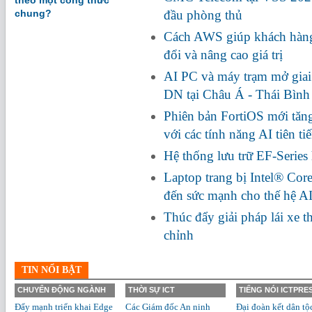
theo một công thức
chung?
đầu phòng thủ
Cách AWS giúp khách hàng
đổi và nâng cao giá trị
AI PC và máy trạm mở giai
DN tại Châu Á - Thái Bìn
Phiên bản FortiOS mới tă
với các tính năng AI tiên ti
Hệ thống lưu trữ EF-Series
Laptop trang bị Intel® Cor
đến sức mạnh cho thế hệ A
Thúc đẩy giải pháp lái xe 
chỉnh
TIN NỔI BẬT
CHUYỂN ĐỘNG NGÀNH
THỜI SỰ ICT
TIẾNG NÓI ICTPRE
Đẩy mạnh triển khai Edge
Các Giám đốc An ninh
Đại đoàn kết dân tộ