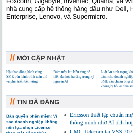
Foxconn, Gigabyte, Inventec, Quanta, và Wi
nhà cung cấp hệ thống hàng đầu như Dell, 
Enterprise, Lenovo, và Supermicro.
//
MỚI CẬP NHẬT
Hội thảo đồng hành cùng
Đám mây lai: Nền tảng để
Luật An ninh mạng kh
SME trên hành trình tuân thủ
hiện đại hóa hạ tầng trong kỷ
dành cho doanh nghiệp
và phát triển bền vững
nguyên AI
SME cần chuẩn bị gì đ
không bị bỏ lại phía sa
//
TIN ĐÃ ĐĂNG
Ericsson thiết lập chuẩn m
Bản quyền phần mềm: Vì
sao doanh nghiệp không
thông minh nhờ AI tích h
nên lựa chọn License
CMC Telecom tại VSS 2026: