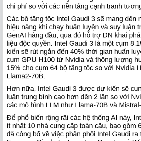
chi phí so với các nền tảng cạnh tranh tươn
Các bộ tăng tốc Intel Gaudi 3 sẽ mang đến 
hiệu năng khi chạy huấn luyện và suy luận 
GenAI hàng đầu, qua đó hỗ trợ DN khai phá g
liệu độc quyền. Intel Gaudi 3 là một cụm 8.
kiến sẽ rút ngắn đến 40% thời gian huấn luyệ
cụm GPU H100 từ Nvidia và thông lượng h
15% cho cụm 64 bộ tăng tốc so với Nvidia 
Llama2-70B.
Hơn nữa, Intel Gaudi 3 được dự kiến sẽ cun
luận trung bình cao hơn đến 2 lần so với Nv
các mô hình LLM như Llama-70B và Mistral
Để phổ biến rộng rãi các hệ thống AI này, In
ít nhất 10 nhà cung cấp toàn cầu, bao gồm 
đã công bố về việc phân phối Intel Gaudi ra 