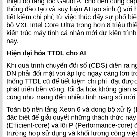
thiệu bộ tăng tốc Gaudi AI cho đến cung cấ
thống đào tạo và suy luận AI tạo sinh () vớ
tiết kiệm chi phí; từ việc thúc đẩy sự phổ b
bộ VXL Intel Core Ultra trong hơn 8 triệu thiế
kiến trúc máy tính cá nhân mới dự kiến trìn
nay.
Hiện đại hóa TTDL cho AI
Khi quá trình chuyển đổi số (CĐS) diễn ra 
DN phải đối mặt với áp lực ngày càng lớn t
thống TTDL cũ để tiết kiệm chi phí, đạt đượ
phát triển bền vững, tối đa hóa không gian 
cũng như mang đến nhiều tính năng số mới
Toàn bộ nền tảng Xeon 6 và dòng bộ xử lý (
đặc biệt để giải quyết những thách thức này
(Efficient-core) và lõi P (Performance-core)
trường hợp sử dụng và khối lượng công việc