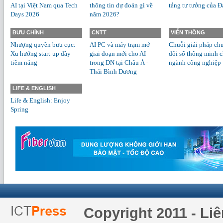
AI tại Việt Nam qua Tech
thông tin dự đoán gì về
tảng tư tưởng của Đ
Days 2026
năm 2026?
BƯU CHÍNH
CNTT
VIỄN THÔNG
Nhượng quyền bưu cục:
AI PC và máy trạm mở
Chuỗi giải pháp ch
Xu hướng start-up đầy
giai đoạn mới cho AI
đổi số thông minh 
tiềm năng
trong DN tại Châu Á -
ngành công nghiệp
Thái Bình Dương
LIFE & ENGLISH
Life & English: Enjoy
Spring
Copyright 2011 - Li