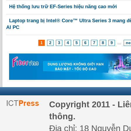
Hệ thống lưu trữ EF-Series hiệu năng cao mới
Laptop trang bị Intel® Core™ Ultra Series 3 mang 
AI PC
1
2
3
4
5
6
7
8
9
…
ne
Copyright 2011 - Li
thông.
Địa chỉ: 18 Nguyễn Du