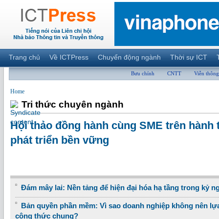
Trang chủ
Về ICTPress
Chuyển động ngành
Thời sự ICT
Bưu chính
CNTT
Viễn thông
Home
Tri thức chuyên ngành
Hội thảo đồng hành cùng SME trên hành t
phát triển bền vững
Đám mây lai: Nền tảng để hiện đại hóa hạ tầng trong kỷ n
Bản quyền phần mềm: Vì sao doanh nghiệp không nên lựa
công thức chung?