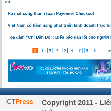
số
Ra mắt cổng thanh toán Payoneer Checkout
Việt Nam có tiềm năng phát triển kinh doanh trực t
Tọa đàm “Chỉ Dẫn Đỏ”: Biển báo dẫn lối cho người 
1
2
3
4
5
6
7
8
9
…
ne
Copyright 2011 - Li