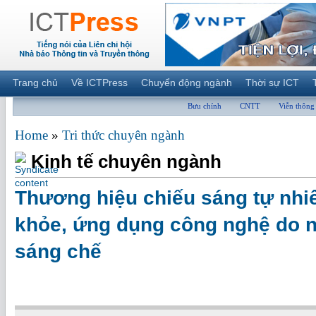
Trang chủ
Về ICTPress
Chuyển động ngành
Thời sự ICT
Bưu chính
CNTT
Viễn thông
Home
»
Tri thức chuyên ngành
Kinh tế chuyên ngành
Thương hiệu chiếu sáng tự nhi
khỏe, ứng dụng công nghệ do n
sáng chế