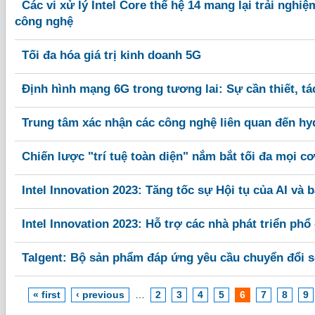
Các vi xử lý Intel Core thế hệ 14 mang lại trải nghiệ
công nghệ
Tối đa hóa giá trị kinh doanh 5G
Định hình mạng 6G trong tương lai: Sự cần thiết, t
Trung tâm xác nhận các công nghệ liên quan đến hy
Chiến lược "trí tuệ toàn diện" nắm bắt tối đa mọi cơ
Intel Innovation 2023: Tăng tốc sự Hội tụ của AI và 
Intel Innovation 2023: Hỗ trợ các nhà phát triển phổ
Talgent: Bộ sản phẩm đáp ứng yêu cầu chuyển đổi 
« first
‹ previous
…
2
3
4
5
6
7
8
9