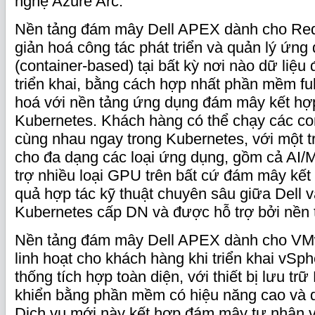
nghệ Azure Arc.
Nền tảng đám mây Dell APEX dành cho Red
giản hoá công tác phát triển và quản lý ứn
(container-based) tại bất kỳ nơi nào dữ liệu 
triển khai, bằng cách hợp nhất phần mềm ful
hoá với nền tảng ứng dụng đám mây kết hợ
Kubernetes. Khách hàng có thể chạy các co
cùng nhau ngay trong Kubernetes, với một t
cho đa dạng các loại ứng dụng, gồm cả AI/M
trợ nhiều loại GPU trên bất cứ đám mây kết
quả hợp tác kỹ thuật chuyên sâu giữa Dell 
Kubernetes cấp DN và được hỗ trợ bởi nền 
Nền tảng đám mây Dell APEX dành cho VM
linh hoạt cho khách hàng khi triển khai vSph
thống tích hợp toàn diện, với thiết bị lưu tr
khiển bằng phần mềm có hiệu năng cao và q
Dịch vụ mới này kết hợp đám mây tư nhân 