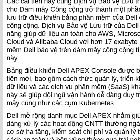
Các cải tiến này cùng Dịch vụ Bảo vệ Lưu 
cho Đám mây Công cộng trở thành một phầ
lưu trữ điều khiển bằng phần mềm của Del
công cộng. Dịch vụ Bảo vệ Lưu trữ của Del
năng giúp dữ liệu an toàn cho AWS, Microso
Cloud và Alibaba Cloud với hơn 17 exabyte
mềm Dell bảo vệ trên đám mây công cộng tí
này.
Bảng điều khiển Dell APEX Console được b
tiến mới, bao gồm cách thức quản lý, triển k
dữ liệu và các dịch vụ phần mềm (SaaS) kha
này sẽ giúp đội ngũ vận hành dễ dàng duy tr
mây cũng như các cụm Kubernetes.
Dell mở rộng danh mục Dell APEX nhằm gi
dàng xử lý các hoạt động CNTT thường ngày,
cơ sở hạ tầng, kiểm soát chi phí và quản lý t
cách an toàn và bền vững thông qua trải ng