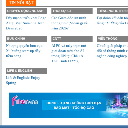
TIN NỔI BẬT
CHUYỂN ĐỘNG NGÀNH
THỜI SỰ ICT
TIẾNG NÓI ICTPRE
Đẩy mạnh triển khai Edge
Các Giám đốc An ninh
Đại đoàn kết dân tộ
AI tại Việt Nam qua Tech
thông tin dự đoán gì về
tảng tư tưởng của Đ
Days 2026
năm 2026?
BƯU CHÍNH
CNTT
VIỄN THÔNG
Nhượng quyền bưu cục:
AI PC và máy trạm mở
Chuỗi giải pháp ch
Xu hướng start-up đầy
giai đoạn mới cho AI
đổi số thông minh 
tiềm năng
trong DN tại Châu Á -
ngành công nghiệp
Thái Bình Dương
LIFE & ENGLISH
Life & English: Enjoy
Spring