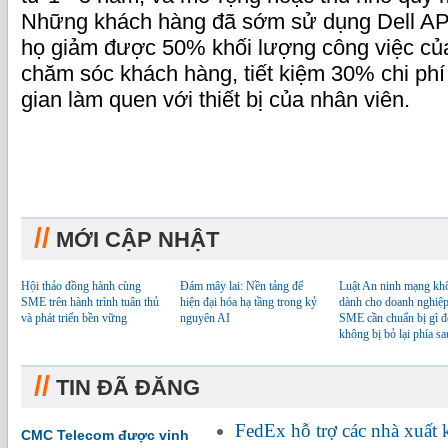
Những khách hàng đã sớm sử dụng Dell A
họ giảm được 50% khối lượng công việc của
chăm sóc khách hàng, tiết kiệm 30% chi phí
gian làm quen với thiết bị của nhân viên.
//
MỚI CẬP NHẬT
Hội thảo đồng hành cùng
Đám mây lai: Nền tảng để
Luật An ninh mạng kh
SME trên hành trình tuân thủ
hiện đại hóa hạ tầng trong kỷ
dành cho doanh nghiệp
và phát triển bền vững
nguyên AI
SME cần chuẩn bị gì đ
không bị bỏ lại phía sa
//
TIN ĐÃ ĐĂNG
FedEx hỗ trợ các nhà xuất
CMC Telecom được vinh